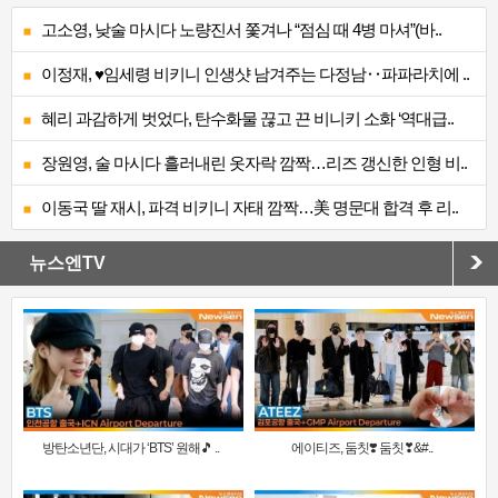
고소영, 낮술 마시다 노량진서 쫓겨나 “점심 때 4병 마셔”(바..
이정재, ♥임세령 비키니 인생샷 남겨주는 다정남‥파파라치에 ..
혜리 과감하게 벗었다, 탄수화물 끊고 끈 비니키 소화 ‘역대급..
장원영, 술 마시다 흘러내린 옷자락 깜짝…리즈 갱신한 인형 비..
이동국 딸 재시, 파격 비키니 자태 깜짝…美 명문대 합격 후 리..
뉴스엔TV
방탄소년단, 시대가 ‘BTS’ 원해🎵 ..
에이티즈, 둠칫❣️ 둠칫❣&#..