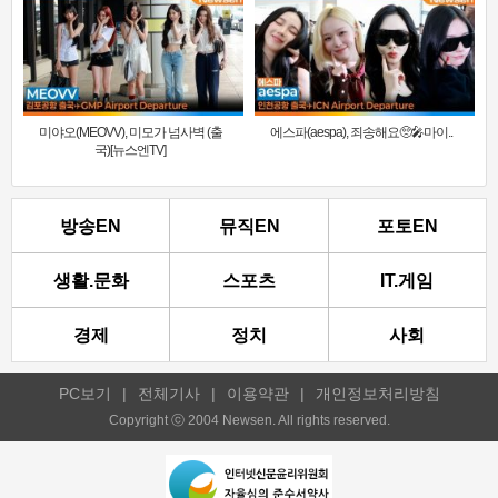
미야오(MEOVV), 미모가 넘사벽 (출
에스파(aespa), 죄송해요🥺🎤마이..
국)[뉴스엔TV]
방송EN
뮤직EN
포토EN
생활.문화
스포츠
IT.게임
경제
정치
사회
PC보기
|
전체기사
|
이용약관
|
개인정보처리방침
Copyright ⓒ 2004 Newsen. All rights reserved.