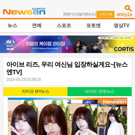
전체기사
|
많이본뉴스
|
사진구매
뉴스
연예
스포츠
포토엔
영상TV
아이브 리즈, 우리 여신님 입장하실게요~[뉴스
엔TV]
2026-05-29 23:38:20
카카오 MY뉴스
네이버 연예뉴스