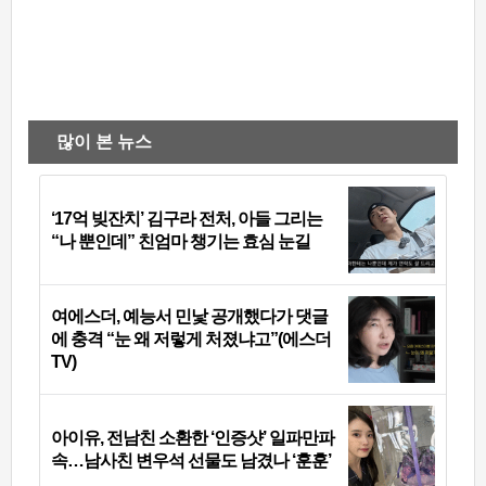
많이 본 뉴스
‘17억 빚잔치’ 김구라 전처, 아들 그리는
“나 뿐인데” 친엄마 챙기는 효심 눈길
여에스더, 예능서 민낯 공개했다가 댓글
에 충격 “눈 왜 저렇게 처졌냐고”(에스더
TV)
아이유, 전남친 소환한 ‘인증샷’ 일파만파
속…남사친 변우석 선물도 남겼나 ‘훈훈’