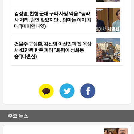
김정렬, 친형 군대 구타 사망 억울 “농약
사 처리, 범인 찾았지만…엄마는 이미 치
매”(데이앤나잇)
건물주 구성환, 김신영 이선민과 집 옥상
서 41만원 한우 파티 “화력이 성화봉
송”(나혼산)
주요 뉴스