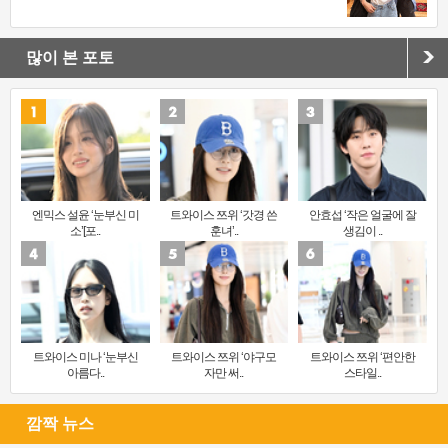
많이 본 포토
엔믹스 설윤 ‘눈부신 미
트와이스 쯔위 ‘갓경 쓴
안효섭 ‘작은 얼굴에 잘
소’[포..
훈녀’..
생김이 ..
트와이스 미나 ‘눈부신
트와이스 쯔위 ‘야구모
트와이스 쯔위 ‘편안한
아름다..
자만 써..
스타일..
깜짝 뉴스