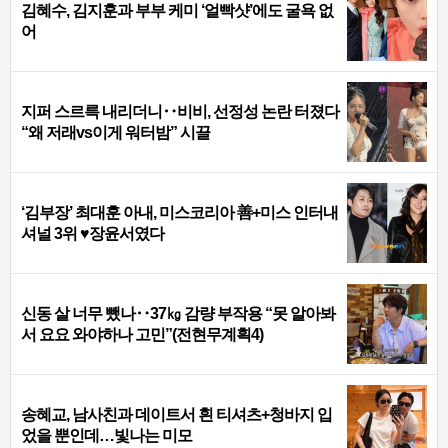
김혜수, 김지훈과 부부 케미 ‘얼빡샷’에도 굴욕 없
어
지퍼 스르륵 내리더니‥비비, 선정성 논란 터졌다
“왜 저래vs이게 워터밤” 시끌
‘김부장’ 최대훈 아내, 미스코리아 善+미스 인터내
셔널 3위 ♥장윤서였다
신동 살 너무 뺐나‥37㎏ 감량 부작용 “못 알아봐
서 요요 와야하나 고민”(전현무계획4)
송혜교, 남사친과 데이트서 흰 티셔츠+청바지 입
었을 뿐인데…빛나는 미모