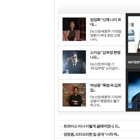
엄정화 “신체 나이 30
대, ...
[뉴스엔 배효주 기자]엄
정화가 30대 초반 신체
나이..
소지섭 “김부장 본명
나도...
[뉴스엔 하지원 기
자]'김부장' 소지섭이 ..
박성웅 “폭염 속 갑옷
입...
[뉴스엔 배효주 기자]박
성웅이 폭염에도 불구
하고 K..
-
트와이스 미나 이렇게 글래머였나, 드...
-
양정원, 으리으리한 집 공개 “시차 적...