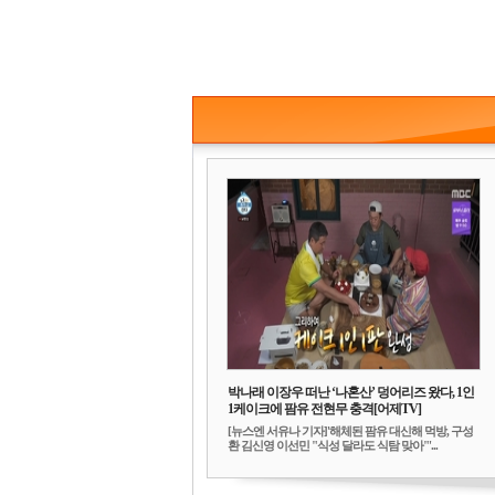
박나래 이장우 떠난 ‘나혼산’ 덩어리즈 왔다, 1인
1케이크에 팜유 전현무 충격[어제TV]
[뉴스엔 서유나 기자]'해체된 팜유 대신해 먹방, 구성
환 김신영 이선민 "식성 달라도 식탐 맞아"'...