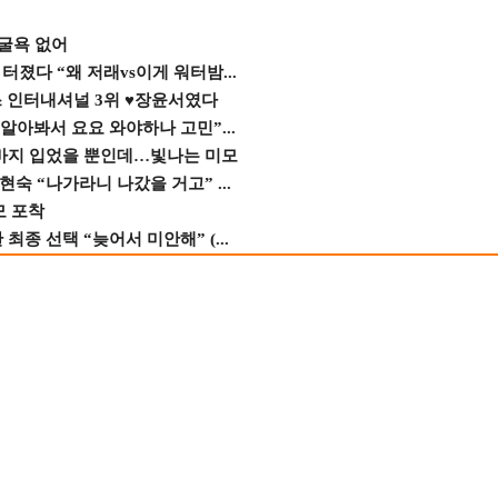
 굴욕 없어
졌다 “왜 저래vs이게 워터밤...
스 인터내셔널 3위 ♥장윤서였다
 알아봐서 요요 와야하나 고민”...
바지 입었을 뿐인데…빛나는 미모
숙 “나가라니 나갔을 거고” ...
모 포착
종 선택 “늦어서 미안해” (...