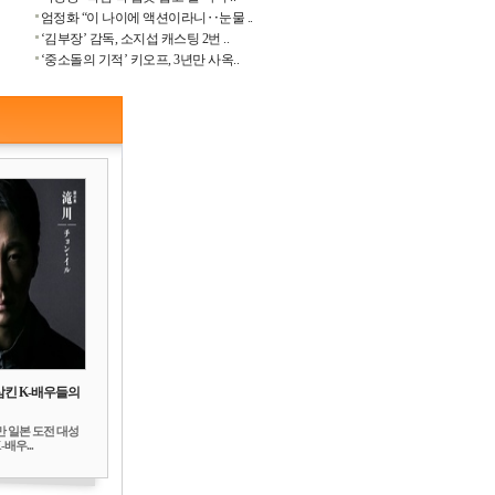
엄정화 “이 나이에 액션이라니‥눈물 ..
‘김부장’ 감독, 소지섭 캐스팅 2번 ..
‘중소돌의 기적’ 키오프, 3년만 사옥..
삼킨 K-배우들의
만 일본 도전 대성
배우...