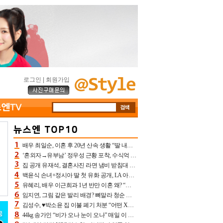
로그인
|
회원가입
배우 최일순, 이혼 후 20년 산속 생활 “딸 내가 버렸다고 원망‥맘 아파”(특종)[어제TV]
‘혼외자→유부남’ 정우성 근황 포착, 수식억 해킹 피해 후배 만났다 “존경하는”
집 공개 유재석, 결혼사진 라면 냄비 받침대 되고 분노‥가족사진도 피해(놀뭐)[어제TV]
백윤식 손녀+정시아 딸 첫 유화 공개, LA 아트쇼→서울국제조각페스타 작가다운 수준급 실력
유혜리, 배우 이근희과 1년 반만 이혼 왜? “식칼 꽂고 의자 던져” 충격 폭로(특종)[어제TV]
임지연, 그림 같은 발리 배경? 뼈말라 청순 비키니 핏에 상대 안 되네
김성수, ♥박소윤 집 이불 폐기 처분 “어떤 X이랑 썼을지 몰라” 질투(신랑수업2)[어제TV]
44kg 송가인 “비가 오나 눈이 오나” 매일 이 운동, 허벅지 근육량 상승+체지방 감소