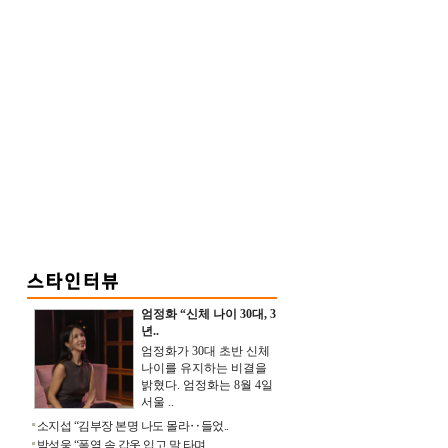
엄정화 “신체 나이 30대, 3
년..
엄정화가 30대 초반 신체
나이를 유지하는 비결을
밝혔다. 엄정화는 8월 4일
서울 ..
소지섭 “김부장 본명 나도 몰라‥들었..
박성웅 “폭염 속 갑옷 입고 말 타며 ..