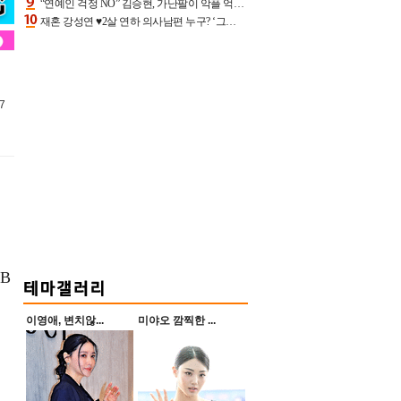
“연예인 걱정 NO” 김승현, 가난팔이 악플 억울할만‥아내+딸과 日 여행
재혼 강성연 ♥2살 연하 의사남편 누구? ‘그알’ 자문의에 훈남 비주얼 초엘리트 스펙 [종합]
7
B
이영애, 변치않...
미야오 깜찍한 ...