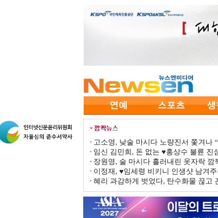
고소영, 낮술 마시다 노량진서 쫓겨나 “점
임신 김민희, 돈 없는 ♥홍상수 불륜 진심
장원영, 술 마시다 흘러내린 옷자락 
이정재, ♥임세령 비키니 인생샷 남겨주
혜리 과감하게 벗었다, 탄수화물 끊고 끈