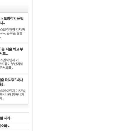
나, 도회적인 눈빛
시...
뉴스엔 이재하 기자]배
나나, 김무열, 윤승
.
C몽, 서울 찍고 부
도 ...
뉴스엔 이민지 기
]MC몽이 부산에서
콘서트를 ..
출 10% 줘” 박나
前...
뉴스엔 이민지 기자]방
인 박나래 전 매니저
 ..
 다리...
라 ...