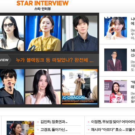
나
에 
[
우 
아, .
M
산서
[
자
도 
“매
래 
[
송
들이
-
김민하, 정호연과 ...
-
이정현, 무보정 맞아? 어마어마한
-
고경표, 돌아가신 ...
-
채시라 “아프다” 호소→모델 이소