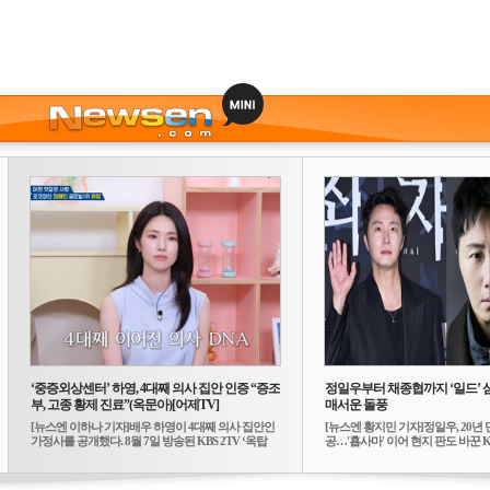
‘중증외상센터’ 하영, 4대째 의사 집안 인증 “증조
정일우부터 채종협까지 ‘일드’ 
부, 고종 황제 진료”(옥문아)[어제TV]
매서운 돌풍
[뉴스엔 이하나 기자]배우 하영이 4대째 의사 집안인
[뉴스엔 황지민 기자]정일우, 20년 
가정사를 공개했다. 8월 7일 방송된 KBS 2TV ‘옥탑
공…'횹사마' 이어 현지 판도 바꾼 K-
방...