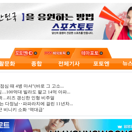
심 때 4병 마셔”(바로 그 고소...
…100억대 빌라도 팔고 14억 아파...
깜짝…리즈 갱신한 인형 비주얼
는 다정남‥파파라치에 걸린 11년차...
 비니키 소화 ‘역대급’