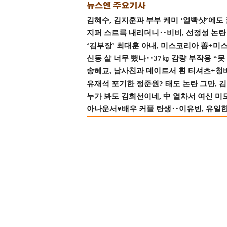
김혜수, 김지훈과 부부 케미 ‘얼빡샷’에도
지퍼 스르륵 내리더니‥비비, 선정성 논란 터
‘김부장’ 최대훈 아내, 미스코리아 善+미
신동 살 너무 뺐나‥37㎏ 감량 부작용 “못
송혜교, 남사친과 데이트서 흰 티셔츠+청
유재석 포기한 정준원? 태도 논란 그만, 김현
누가 봐도 김희선이네, 中 열차서 여신 미
아나운서♥배우 커플 탄생‥이유빈, 유일한 최