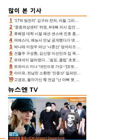
‘17억 빚잔치’ 김구라 전처, 아들 그리는 “나 뿐인데” 친엄마 챙기는 효심 눈길
‘중증외상센터’ 하영, 4대째 의사 집안 인증 “증조부, 고종 황제 진료”(옥문아)[어제TV]
류혜영 대학 시절 패션 센스에 민호 충격 “레몬색 레깅스에 다리 없는 줄”(나혼산)
여에스더, 예능서 민낯 공개했다가 댓글에 충격 “눈 왜 저렇게 처졌냐고”(에스더TV)
박나래 이장우 떠난 ‘나혼산’ 덩어리즈 왔다, 1인 1케이크에 팜유 전현무 충격[어제TV]
건물주 구성환, 김신영 이선민과 집 옥상서 41만원 한우 파티 “화력이 성화봉송”(나혼산)
유재석이 달라졌다…‘쉼표, 클럽’ 초호화 코스에 주우재도 감탄 (놀면 뭐하니?)
트와이스 미나 ‘대만으로 가요~’[포토엔HD]
아이유, 전남친 소환한 ‘인증샷’ 일파만파 속…남사친 변우석 선물도 남겼나 ‘훈훈’
고경표, 돌아가신 母 언급 “난 아빠 못 될 듯” 족보 태운 부친 응원 뭉클(나혼산)