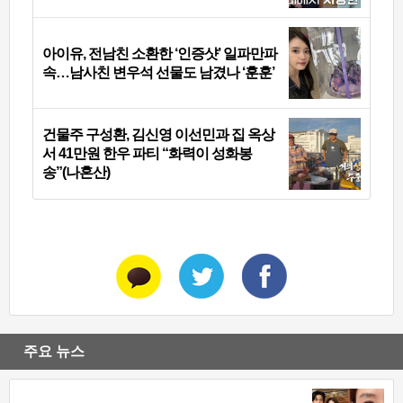
아이유, 전남친 소환한 ‘인증샷’ 일파만파
속…남사친 변우석 선물도 남겼나 ‘훈훈’
건물주 구성환, 김신영 이선민과 집 옥상
서 41만원 한우 파티 “화력이 성화봉
송”(나혼산)
주요 뉴스