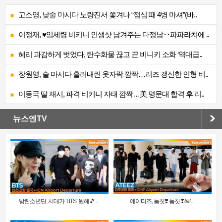
고소영, 낮술 마시다 노량진서 쫓겨나 “점심 때 4병 마셔”(바..
이정재, ♥임세령 비키니 인생샷 남겨주는 다정남‥파파라치에 ..
혜리 과감하게 벗었다, 탄수화물 끊고 끈 비니키 소화 ‘역대급..
장원영, 술 마시다 흘러내린 옷자락 깜짝…리즈 갱신한 인형 비..
이동국 딸 재시, 파격 비키니 자태 깜짝…美 명문대 합격 후 리..
뉴스엔TV
방탄소년단, 시대가 ‘BTS’ 원해🎵 ..
에이티즈, 둠칫❣️ 둠칫❣&#..