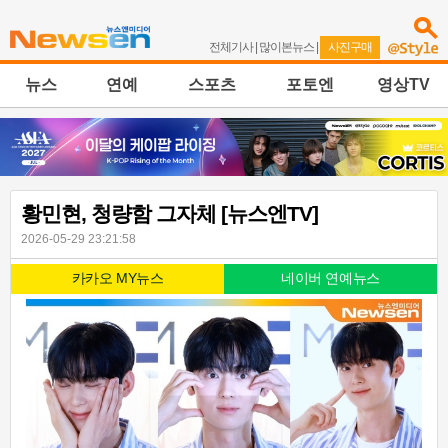
전체기사
|
많이본뉴스
|
사진구매
뉴스
연예
스포츠
포토엔
영상TV
황민현, 청량함 그자체 [뉴스엔TV]
2026-05-29 23:21:58
카카오 MY뉴스
네이버 연예뉴스