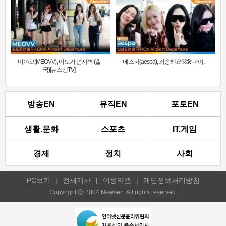
미야오(MEOVV), 미모가 넘사벽 (출
에스파(aespa), 죄송해요🥺🎤마이..
국)[뉴스엔TV]
방송EN
뮤직EN
포토EN
생활.문화
스포츠
IT.게임
경제
정치
사회
PC보기
|
전체기사
|
이용약관
|
개인정보처리방침
Copyright ⓒ 2004 Newsen. All rights reserved.