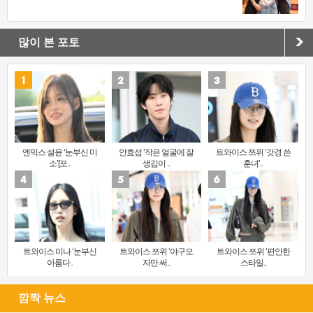
많이 본 포토
엔믹스 설윤 ‘눈부신 미
안효섭 ‘작은 얼굴에 잘
트와이스 쯔위 ‘갓경 쓴
소’[포..
생김이 ..
훈녀’..
트와이스 미나 ‘눈부신
트와이스 쯔위 ‘야구모
트와이스 쯔위 ‘편안한
아름다..
자만 써..
스타일..
깜짝 뉴스