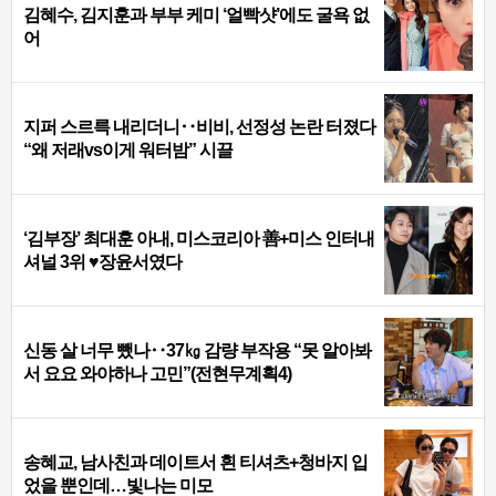
김혜수, 김지훈과 부부 케미 ‘얼빡샷’에도 굴욕 없
어
지퍼 스르륵 내리더니‥비비, 선정성 논란 터졌다
“왜 저래vs이게 워터밤” 시끌
‘김부장’ 최대훈 아내, 미스코리아 善+미스 인터내
셔널 3위 ♥장윤서였다
신동 살 너무 뺐나‥37㎏ 감량 부작용 “못 알아봐
서 요요 와야하나 고민”(전현무계획4)
송혜교, 남사친과 데이트서 흰 티셔츠+청바지 입
었을 뿐인데…빛나는 미모