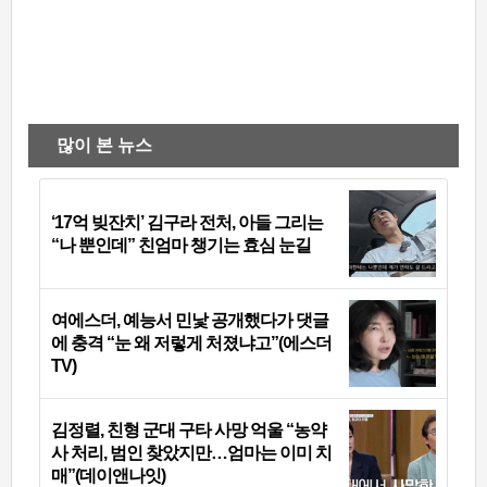
많이 본 뉴스
‘17억 빚잔치’ 김구라 전처, 아들 그리는
“나 뿐인데” 친엄마 챙기는 효심 눈길
여에스더, 예능서 민낯 공개했다가 댓글
에 충격 “눈 왜 저렇게 처졌냐고”(에스더
TV)
김정렬, 친형 군대 구타 사망 억울 “농약
사 처리, 범인 찾았지만…엄마는 이미 치
매”(데이앤나잇)