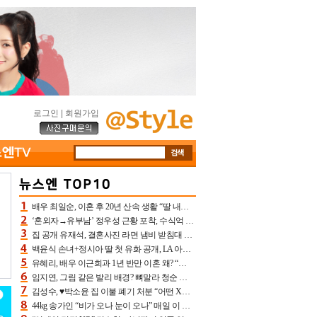
로그인
|
회원가입
배우 최일순, 이혼 후 20년 산속 생활 “딸 내가 버렸다고 원망‥맘 아파”(특종)[어제TV]
‘혼외자→유부남’ 정우성 근황 포착, 수식억 해킹 피해 후배 만났다 “존경하는”
집 공개 유재석, 결혼사진 라면 냄비 받침대 되고 분노‥가족사진도 피해(놀뭐)[어제TV]
백윤식 손녀+정시아 딸 첫 유화 공개, LA 아트쇼→서울국제조각페스타 작가다운 수준급 실력
유혜리, 배우 이근희과 1년 반만 이혼 왜? “식칼 꽂고 의자 던져” 충격 폭로(특종)[어제TV]
임지연, 그림 같은 발리 배경? 뼈말라 청순 비키니 핏에 상대 안 되네
김성수, ♥박소윤 집 이불 폐기 처분 “어떤 X이랑 썼을지 몰라” 질투(신랑수업2)[어제TV]
44kg 송가인 “비가 오나 눈이 오나” 매일 이 운동, 허벅지 근육량 상승+체지방 감소