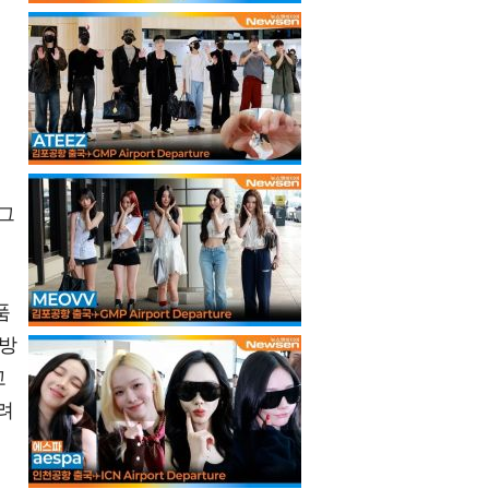
그
품
 방
고
려