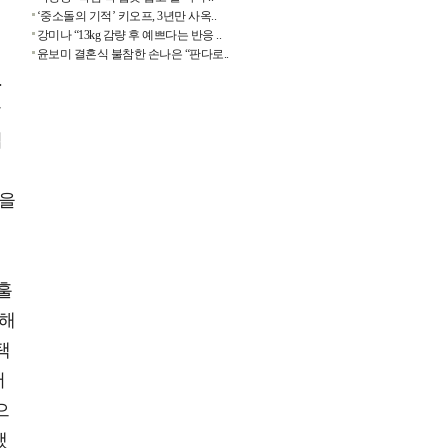
‘중소돌의 기적’ 키오프, 3년만 사옥..
강미나 “13kg 감량 후 예쁘다는 반응 ..
윤보미 결혼식 불참한 손나은 “판다로..
.
함
업
있을
훌
 해
택
서
으
했