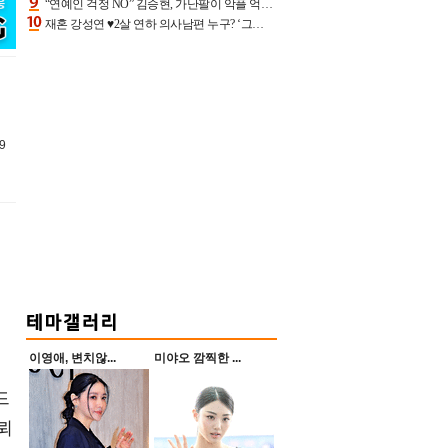
“연예인 걱정 NO” 김승현, 가난팔이 악플 억울할만‥아내+딸과 日 여행
재혼 강성연 ♥2살 연하 의사남편 누구? ‘그알’ 자문의에 훈남 비주얼 초엘리트 스펙 [종합]
9
이영애, 변치않...
미야오 깜찍한 ...
드
뢰