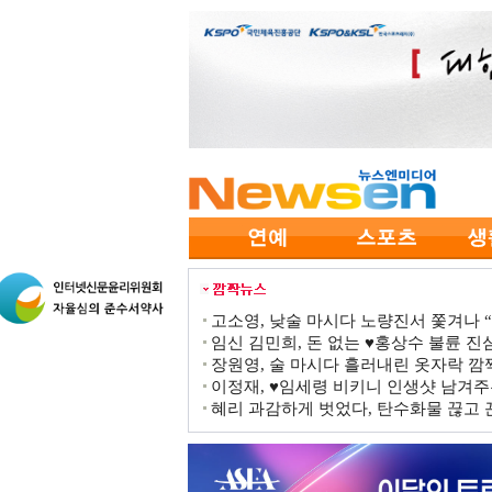
고소영, 낮술 마시다 노량진서 쫓겨나 “점
임신 김민희, 돈 없는 ♥홍상수 불륜 진심
장원영, 술 마시다 흘러내린 옷자락 
이정재, ♥임세령 비키니 인생샷 남겨주
혜리 과감하게 벗었다, 탄수화물 끊고 끈