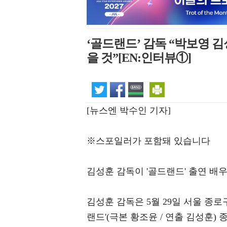
‘골드랜드’ 감독 “박보영 
을 것”[EN:인터뷰①]
[뉴스엔 박수인 기자]
※스포일러가 포함돼 있습니다
김성훈 감독이 '골드랜드' 출연 배
김성훈 감독은 5월 29일 서울 종
랜드'(극본 황조윤 / 연출 김성훈)