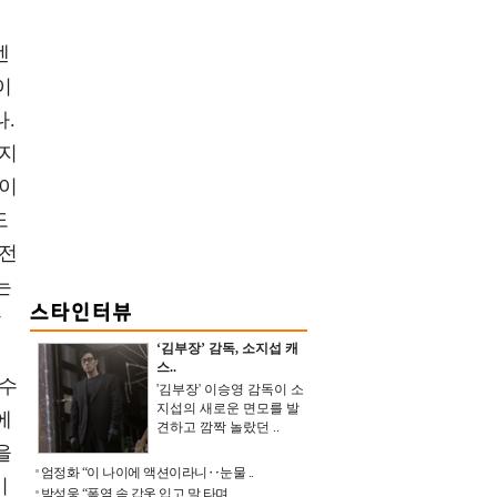
엔
이
.
떤지
정이
도
 전
는
각
‘김부장’ 감독, 소지섭 캐
스..
 수
'김부장' 이승영 감독이 소
지섭의 새로운 면모를 발
에
견하고 깜짝 놀랐던 ..
을
엄정화 “이 나이에 액션이라니‥눈물 ..
기
박성웅 “폭염 속 갑옷 입고 말 타며 ..