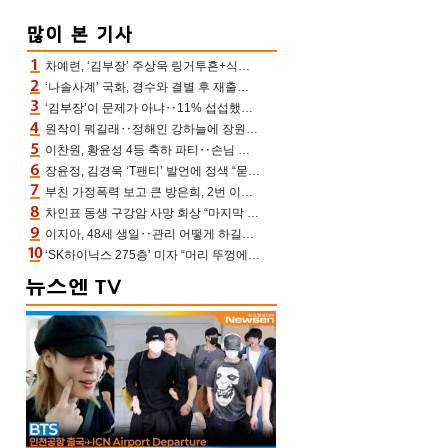
차예련, ‘김부장’ 주상욱 링거투혼+식스팩 비화 “옷 벗는데 아저씨는 안 된다고”(차장금)
‘나솔사계’ 국화, 경수와 결별 후 재출연…첫인상 3표 몰표
‘김부장’이 문제가 아냐‥11% 섭섭했던 ‘재벌X형사2’ 돈·빽 총동원해 컴백 [TV보고서]
원작이 뭐길래‥정해인 강하늘에 장원영까지 참여한 이 영화
이찬원, 황윤성 4등 축하 파티‥손님 모으려 블랙핑크 지수와 친한 척(편스토랑)[어제TV]
장윤정, 김경욱 ‘T팬티’ 발언에 정색 “묻지 않았는데, 그것도 성희롱”(장공장)
부친 가정폭력 보고 큰 방은희, 2번 이혼 후 잠수→母 고독사에 자책(특종세상)[어제TV]
차인표 동생 구강암 사망 회상 “마지막 순간 동생 손 잡아준 신애라, 두고두고 고마워” (신애라이프)
이지아, 48세 생일‥관리 어떻게 하길래 놀라운 동안 미모
‘SK하이닉스 275층’ 미자 “머리 뚜껑에서 사, 주식만 안 해도 돈 버는 것”