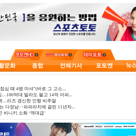
심 때 4병 마셔”(바로 그 고소...
…100억대 빌라도 팔고 14억 아파...
깜짝…리즈 갱신한 인형 비주얼
는 다정남‥파파라치에 걸린 11년차...
 비니키 소화 ‘역대급’