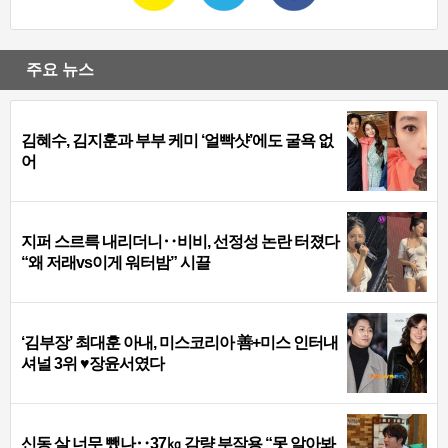
주요 뉴스
김혜수, 김지훈과 부부 케미 ‘얼빡샷’에도 굴욕 없
어
지퍼 스르륵 내리더니‥비비, 선정성 논란 터졌다
“왜 저래vs이게 워터밤” 시끌
‘김부장’ 최대훈 아내, 미스코리아 善+미스 인터내
셔널 3위 ♥장윤서였다
신동 살 너무 뺐나‥37㎏ 감량 부작용 “못 알아봐