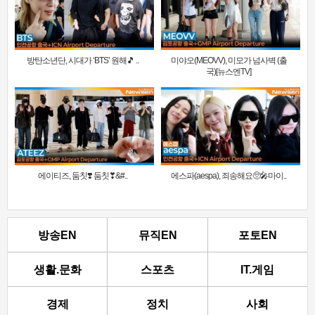
방탄소년단, 시대가 ‘BTS’ 원해🎵 ..
미야오(MEOVV), 미모가 넘사벽 (출
국)[뉴스엔TV]
에이티즈, 둠칫❣️ 둠칫❣&#..
에스파(aespa), 죄송해요🥺🎤마이..
방송EN
뮤직EN
포토EN
생활.문화
스포츠
IT.게임
경제
정치
사회