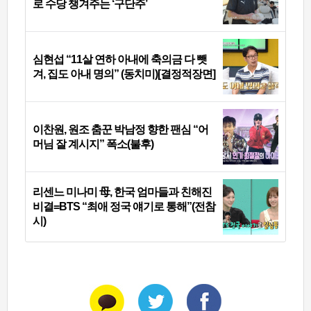
로 수당 챙겨주는 ‘구단주’
심현섭 “11살 연하 아내에 축의금 다 뺏
겨, 집도 아내 명의” (동치미)[결정적장면]
이찬원, 원조 춤꾼 박남정 향한 팬심 “어
머님 잘 계시지” 폭소(불후)
리센느 미나미 母, 한국 엄마들과 친해진
비결=BTS “최애 정국 얘기로 통해”(전참
시)