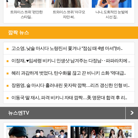
트와이스 쯔위 ‘편안한
트와이스 쯔위 ‘야구모
나나, 도회적인 눈빛에
스타일..
자만 써..
시선 집..
깜짝 뉴스
고소영, 낮술 마시다 노량진서 쫓겨나 “점심 때 4병 마셔”(바..
이정재, ♥임세령 비키니 인생샷 남겨주는 다정남‥파파라치에 ..
혜리 과감하게 벗었다, 탄수화물 끊고 끈 비니키 소화 ‘역대급..
장원영, 술 마시다 흘러내린 옷자락 깜짝…리즈 갱신한 인형 비..
이동국 딸 재시, 파격 비키니 자태 깜짝…美 명문대 합격 후 리..
뉴스엔TV