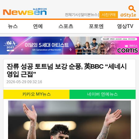
전체기사
|
많이본뉴스
|
사진구매
뉴스
연예
스포츠
포토엔
영상TV
잔류 성공 토트넘 보강 순풍, 英BBC “세네시
영입 근접”
2026-05-29 09:32:16
카카오 MY뉴스
네이버 연예뉴스