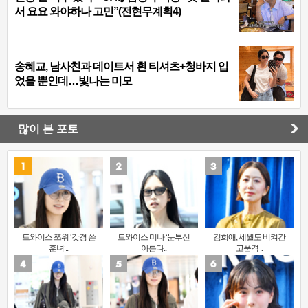
서 요요 와야하나 고민”(전현무계획4)
송혜교, 남사친과 데이트서 흰 티셔츠+청바지 입
었을 뿐인데…빛나는 미모
많이 본 포토
트와이스 쯔위 ‘갓경 쓴
트와이스 미나 ‘눈부신
김희애, 세월도 비켜간
훈녀’..
아름다..
고품격 ..