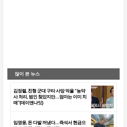
많이 본 뉴스
김정렬, 친형 군대 구타 사망 억울 “농약
사 처리, 범인 찾았지만…엄마는 이미 치
매”(데이앤나잇)
임영웅, 돈 다발 꺼냈다…즉석서 현금으