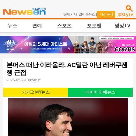
전체기사
|
많이본뉴스
|
사진구매
뉴스
연예
스포츠
포토엔
영상TV
본머스 떠난 이라올라, AC밀란 아닌 레버쿠젠
행 근접
2026-05-29 08:50:35
카카오 MY뉴스
네이버 연예뉴스