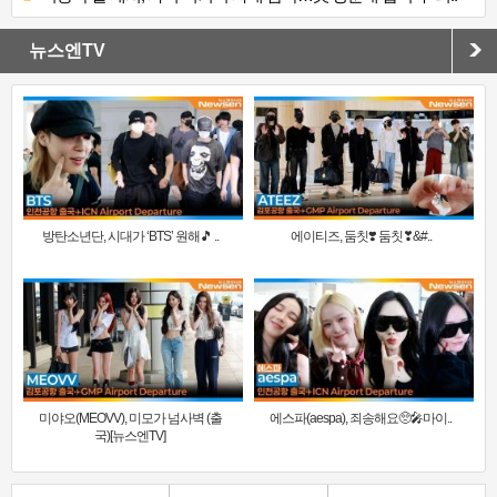
뉴스엔TV
방탄소년단, 시대가 ‘BTS’ 원해🎵 ..
에이티즈, 둠칫❣️ 둠칫❣&#..
미야오(MEOVV), 미모가 넘사벽 (출
에스파(aespa), 죄송해요🥺🎤마이..
국)[뉴스엔TV]