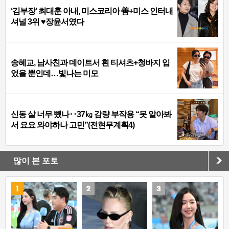
‘김부장’ 최대훈 아내, 미스코리아 善+미스 인터내
셔널 3위 ♥장윤서였다
송혜교, 남사친과 데이트서 흰 티셔츠+청바지 입
었을 뿐인데…빛나는 미모
신동 살 너무 뺐나‥37㎏ 감량 부작용 “못 알아봐
서 요요 와야하나 고민”(전현무계획4)
많이 본 포토