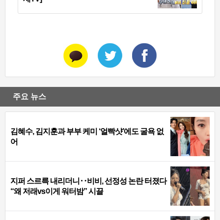
주요 뉴스
김혜수, 김지훈과 부부 케미 ‘얼빡샷’에도 굴욕 없
어
지퍼 스르륵 내리더니‥비비, 선정성 논란 터졌다
“왜 저래vs이게 워터밤” 시끌