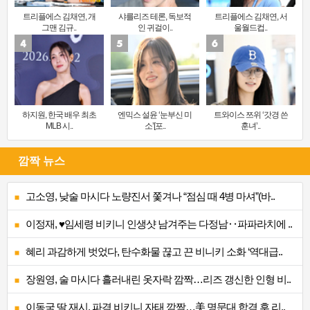
트리플에스 김채연, 개
샤를리즈 테론, 독보적
트리플에스 김채연, 서
그맨 김규..
인 귀걸이..
울월드컵..
하지원, 한국 배우 최초
엔믹스 설윤 ‘눈부신 미
트와이스 쯔위 ‘갓경 쓴
MLB 시..
소’[포..
훈녀’..
깜짝 뉴스
고소영, 낮술 마시다 노량진서 쫓겨나 “점심 때 4병 마셔”(바..
이정재, ♥임세령 비키니 인생샷 남겨주는 다정남‥파파라치에 ..
혜리 과감하게 벗었다, 탄수화물 끊고 끈 비니키 소화 ‘역대급..
장원영, 술 마시다 흘러내린 옷자락 깜짝…리즈 갱신한 인형 비..
이동국 딸 재시, 파격 비키니 자태 깜짝…美 명문대 합격 후 리..