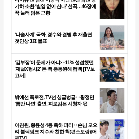
기하 소환 ‘별일 없이 산다’ 선곡…46장에
꾹 눌러 담은 근황
‘나솔사계’ 국화, 경수와 결별 후 재출연…
첫인상 3표 몰표
‘김부장’이 문제가 아냐‥11% 섭섭했던
‘재벌X형사2’ 돈·빽 총동원해 컴백 [TV보
고서]
밖에선 폭로전, TV선 싱글벙글‥황정민
‘틈만 나면’ 출연, 피로감은 시청자 몫
이찬원, 황윤성 4등 축하 파티‥손님 모으
려 블랙핑크 지수와 친한 척(편스토랑)[어
제TV]