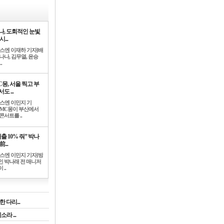
나, 도회적인 눈빛
시...
뉴스엔 이재하 기자]배
나나, 김무열, 윤승
.
C몽, 서울 찍고 부
도 ...
뉴스엔 이민지 기
]MC몽이 부산에서
콘서트를 ..
출 10% 줘” 박나
前...
뉴스엔 이민지 기자]방
인 박나래 전 매니저
 ..
 다리...
라 ...