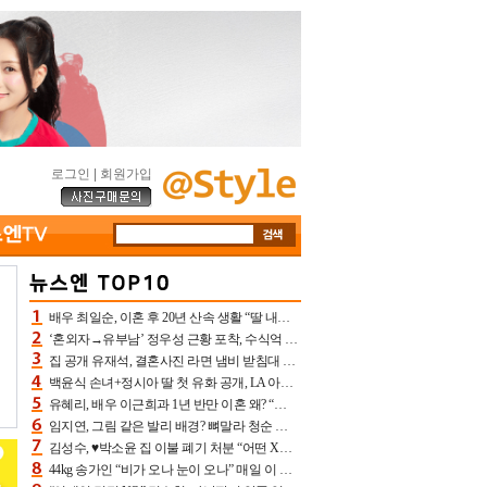
로그인
|
회원가입
배우 최일순, 이혼 후 20년 산속 생활 “딸 내가 버렸다고 원망‥맘 아파”(특종)[어제TV]
‘혼외자→유부남’ 정우성 근황 포착, 수식억 해킹 피해 후배 만났다 “존경하는”
집 공개 유재석, 결혼사진 라면 냄비 받침대 되고 분노‥가족사진도 피해(놀뭐)[어제TV]
백윤식 손녀+정시아 딸 첫 유화 공개, LA 아트쇼→서울국제조각페스타 작가다운 수준급 실력
유혜리, 배우 이근희과 1년 반만 이혼 왜? “식칼 꽂고 의자 던져” 충격 폭로(특종)[어제TV]
임지연, 그림 같은 발리 배경? 뼈말라 청순 비키니 핏에 상대 안 되네
김성수, ♥박소윤 집 이불 폐기 처분 “어떤 X이랑 썼을지 몰라” 질투(신랑수업2)[어제TV]
44kg 송가인 “비가 오나 눈이 오나” 매일 이 운동, 허벅지 근육량 상승+체지방 감소