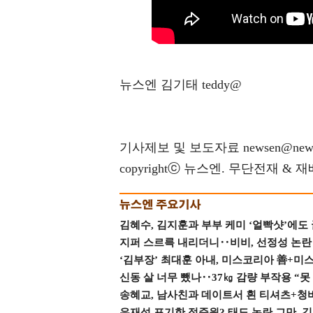
뉴스엔 김기태 teddy@
기사제보 및 보도자료 newsen@news
copyrightⓒ 뉴스엔. 무단전재 & 
김혜수, 김지훈과 부부 케미 ‘얼빡샷’에도
지퍼 스르륵 내리더니‥비비, 선정성 논란 터
‘김부장’ 최대훈 아내, 미스코리아 善+미
신동 살 너무 뺐나‥37㎏ 감량 부작용 “못
송혜교, 남사친과 데이트서 흰 티셔츠+청
유재석 포기한 정준원? 태도 논란 그만, 김현