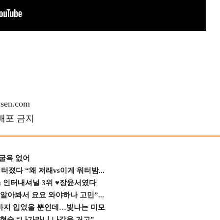
en.com
재배포 금지
 굴욕 없어
졌다 “왜 저래vs이게 워터밤...
스 인터내셔널 3위 ♥장윤서였다
 알아봐서 요요 와야하나 고민”...
바지 입었을 뿐인데…빛나는 미모
숙 “나가라니 나갔을 거고” ...