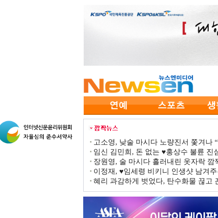
고소영, 낮술 마시다 노량진서 쫓겨나 “점
임신 김민희, 돈 없는 ♥홍상수 불륜 진심
장원영, 술 마시다 흘러내린 옷자락 
이정재, ♥임세령 비키니 인생샷 남겨주
혜리 과감하게 벗었다, 탄수화물 끊고 끈