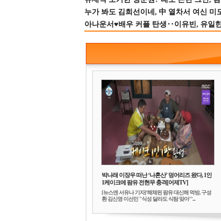
누가 봐도 김희선이네, 中 열차서 여신 미
아나운서♥배우 커플 탄생‥이유빈, 유일한 최
박나래 이장우 떠난 ‘나혼산’ 덩어리즈 왔다, 1인
1케이크에 팜유 전현무 충격[어제TV]
[뉴스엔 서유나 기자]'해체된 팜유 대신해 먹방, 구성
환 김신영 이선민 "식성 달라도 식탐 맞아"'...