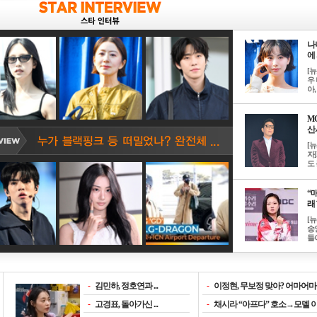
나
에 
[
우 
아, .
M
산서
[
자
도 
“매
래 
[
송
들이
-
김민하, 정호연과 ...
-
이정현, 무보정 맞아? 어마어마한
-
고경표, 돌아가신 ...
-
채시라 “아프다” 호소→모델 이소