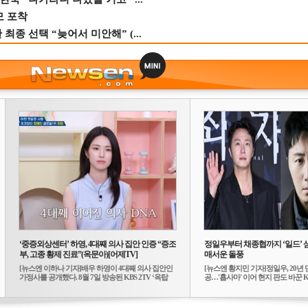
모 포착
종 선택 “늦어서 미안해” (...
‘중증외상센터’ 하영, 4대째 의사 집안 인증 “증조
정일우부터 채종협까지 ‘일드’ 
부, 고종 황제 진료”(옥문아)[어제TV]
매서운 돌풍
[뉴스엔 이하나 기자]배우 하영이 4대째 의사 집안인
[뉴스엔 황지민 기자]정일우, 20년 
가정사를 공개했다. 8월 7일 방송된 KBS 2TV ‘옥탑
공…'횹사마' 이어 현지 판도 바꾼 K-
방...