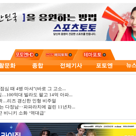
심 때 4병 마셔”(바로 그 고소...
…100억대 빌라도 팔고 14억 아파...
깜짝…리즈 갱신한 인형 비주얼
는 다정남‥파파라치에 걸린 11년차...
 비니키 소화 ‘역대급’