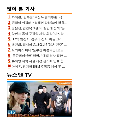
차예련, ‘김부장’ 주상욱 링거투혼+식스팩 비화 “옷 벗는데 아저씨는 안 된다고”(차장금)
원작이 뭐길래‥정해인 강하늘에 장원영까지 참여한 이 영화
장윤정, 김경욱 ‘T팬티’ 발언에 정색 “묻지 않았는데, 그것도 성희롱”(장공장)
차인표 동생 구강암 사망 회상 “마지막 순간 동생 손 잡아준 신애라, 두고두고 고마워” (신애라이프)
‘17억 빚잔치’ 김구라 전처, 아들 그리는 “나 뿐인데” 친엄마 챙기는 효심 눈길
박진희, 최재성 용서할까? ‘붉은 진주’ 오늘(7일) 결말 나온다
트와이스 미나 ‘눈부신 아름다움’[포토엔HD]
‘중증외상센터’ 하영, 4대째 의사 집안 인증 “증조부, 고종 황제 진료”(옥문아)[어제TV]
류혜영 대학 시절 패션 센스에 민호 충격 “레몬색 레깅스에 다리 없는 줄”(나혼산)
아이유, 장기하 BGM 후폭풍 예상 못 했나‥삭제 오보→윤가이까지 엮여 시끌