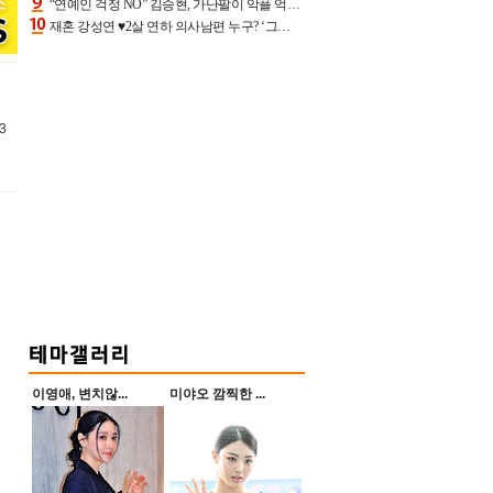
“연예인 걱정 NO” 김승현, 가난팔이 악플 억울할만‥아내+딸과 日 여행
재혼 강성연 ♥2살 연하 의사남편 누구? ‘그알’ 자문의에 훈남 비주얼 초엘리트 스펙 [종합]
3
이영애, 변치않...
미야오 깜찍한 ...