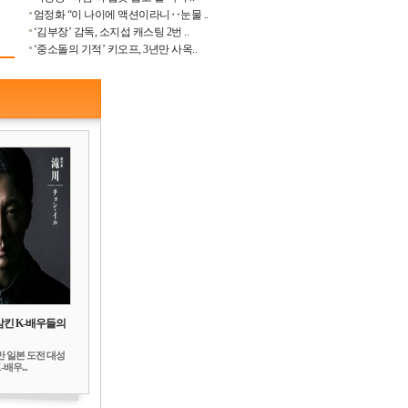
엄정화 “이 나이에 액션이라니‥눈물 ..
‘김부장’ 감독, 소지섭 캐스팅 2번 ..
‘중소돌의 기적’ 키오프, 3년만 사옥..
삼킨 K-배우들의
만 일본 도전 대성
배우...