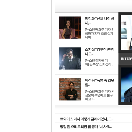
엄정화 “신체 나이 30
대, ...
[뉴스엔 배효주 기자]엄
정화가 30대 초반 신체
나이..
소지섭 “김부장 본명
나도...
[뉴스엔 하지원 기
자]'김부장' 소지섭이 ..
박성웅 “폭염 속 갑옷
입...
[뉴스엔 배효주 기자]박
성웅이 폭염에도 불구
하고 K..
-
트와이스 미나 이렇게 글래머였나, 드...
-
양정원, 으리으리한 집 공개 “시차 적...