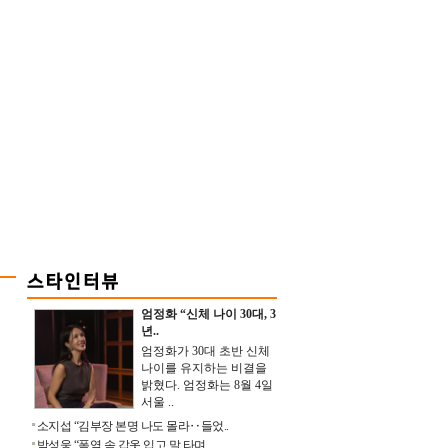
엄정화 “신체 나이 30대, 3
년..
엄정화가 30대 초반 신체
나이를 유지하는 비결을
밝혔다. 엄정화는 8월 4일
서울 ..
소지섭 “김부장 본명 나도 몰라‥들었..
박성웅 “폭염 속 갑옷 입고 말 타며 ..