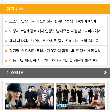
깜짝 뉴스
고소영, 낮술 마시다 노량진서 쫓겨나 “점심 때 4병 마셔”(바..
이정재, ♥임세령 비키니 인생샷 남겨주는 다정남‥파파라치에 ..
혜리 과감하게 벗었다, 탄수화물 끊고 끈 비니키 소화 ‘역대급..
장원영, 술 마시다 흘러내린 옷자락 깜짝…리즈 갱신한 인형 비..
이동국 딸 재시, 파격 비키니 자태 깜짝…美 명문대 합격 후 리..
뉴스엔TV