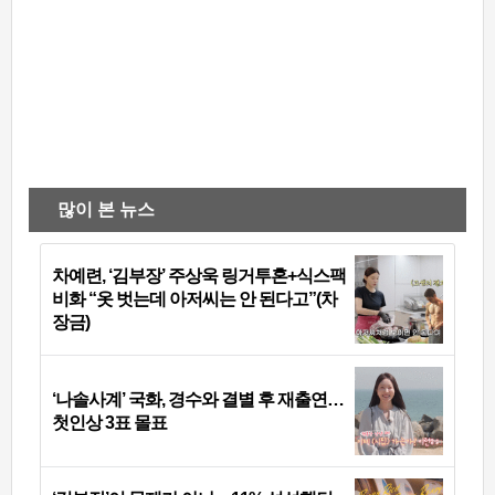
많이 본 뉴스
차예련, ‘김부장’ 주상욱 링거투혼+식스팩
비화 “옷 벗는데 아저씨는 안 된다고”(차
장금)
‘나솔사계’ 국화, 경수와 결별 후 재출연…
첫인상 3표 몰표