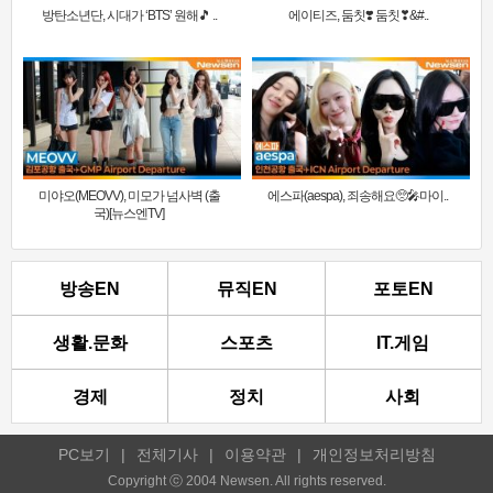
방탄소년단, 시대가 ‘BTS’ 원해🎵 ..
에이티즈, 둠칫❣️ 둠칫❣&#..
미야오(MEOVV), 미모가 넘사벽 (출
에스파(aespa), 죄송해요🥺🎤마이..
국)[뉴스엔TV]
방송EN
뮤직EN
포토EN
생활.문화
스포츠
IT.게임
경제
정치
사회
PC보기
|
전체기사
|
이용약관
|
개인정보처리방침
Copyright ⓒ 2004 Newsen. All rights reserved.