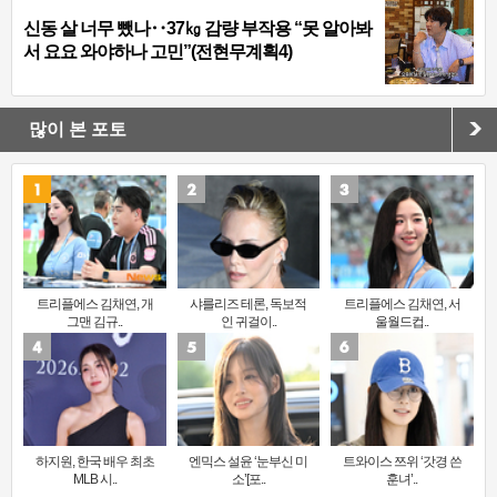
신동 살 너무 뺐나‥37㎏ 감량 부작용 “못 알아봐
서 요요 와야하나 고민”(전현무계획4)
많이 본 포토
트리플에스 김채연, 개
샤를리즈 테론, 독보적
트리플에스 김채연, 서
그맨 김규..
인 귀걸이..
울월드컵..
하지원, 한국 배우 최초
엔믹스 설윤 ‘눈부신 미
트와이스 쯔위 ‘갓경 쓴
MLB 시..
소’[포..
훈녀’..