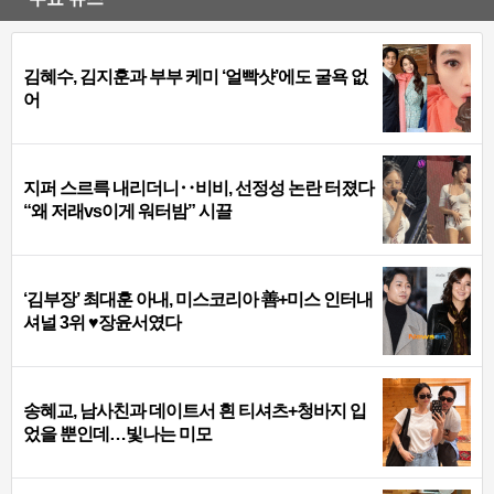
김혜수, 김지훈과 부부 케미 ‘얼빡샷’에도 굴욕 없
어
지퍼 스르륵 내리더니‥비비, 선정성 논란 터졌다
“왜 저래vs이게 워터밤” 시끌
‘김부장’ 최대훈 아내, 미스코리아 善+미스 인터내
셔널 3위 ♥장윤서였다
송혜교, 남사친과 데이트서 흰 티셔츠+청바지 입
었을 뿐인데…빛나는 미모