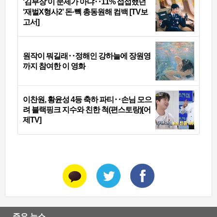
‘김부장’이 문제가 아냐‥11% 섭섭했던
‘재벌X형사2’ 돈·빽 총동원해 컴백 [TV보
고서]
원작이 뭐길래‥정해인 강하늘에 장원영
까지 참여한 이 영화
이찬원, 황윤성 4등 축하 파티‥손님 모으
려 블랙핑크 지수와 친한 척(편스토랑)[어
제TV]
주요 뉴스