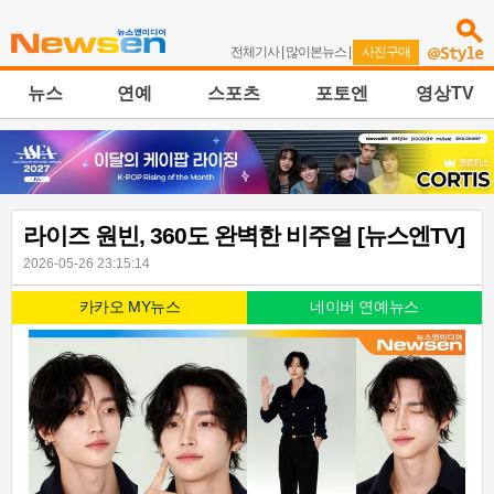
전체기사
|
많이본뉴스
|
사진구매
뉴스
연예
스포츠
포토엔
영상TV
라이즈 원빈, 360도 완벽한 비주얼 [뉴스엔TV]
2026-05-26 23:15:14
카카오 MY뉴스
네이버 연예뉴스