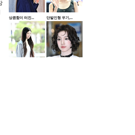
장
되
상큼함이 터진...
단발인형 우기,...