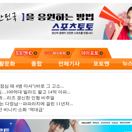
심 때 4병 마셔”(바로 그 고소...
…100억대 빌라도 팔고 14억 아파...
깜짝…리즈 갱신한 인형 비주얼
는 다정남‥파파라치에 걸린 11년차...
 비니키 소화 ‘역대급’