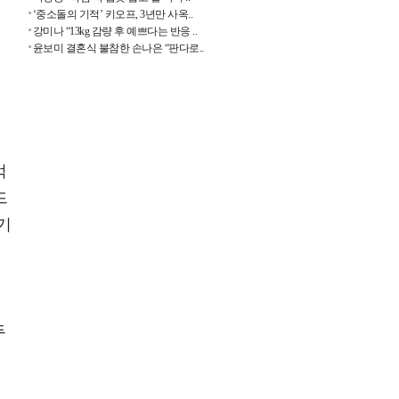
‘중소돌의 기적’ 키오프, 3년만 사옥..
강미나 “13kg 감량 후 예쁘다는 반응 ..
윤보미 결혼식 불참한 손나은 “판다로..
억
드
기
두
째