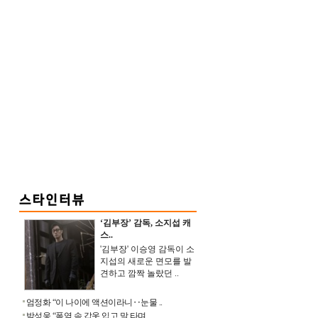
‘김부장’ 감독, 소지섭 캐
스..
'김부장' 이승영 감독이 소
지섭의 새로운 면모를 발
견하고 깜짝 놀랐던 ..
엄정화 “이 나이에 액션이라니‥눈물 ..
박성웅 “폭염 속 갑옷 입고 말 타며 ..