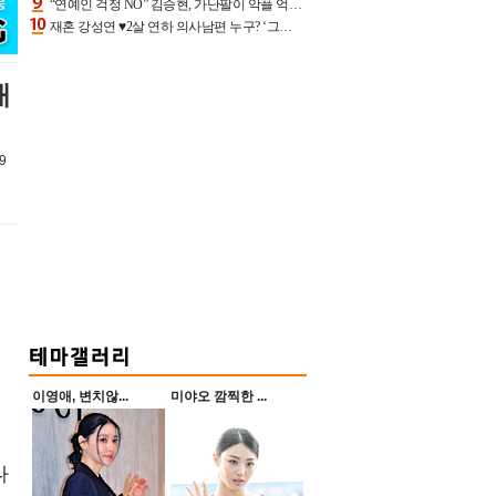
“연예인 걱정 NO” 김승현, 가난팔이 악플 억울할만‥아내+딸과 日 여행
재혼 강성연 ♥2살 연하 의사남편 누구? ‘그알’ 자문의에 훈남 비주얼 초엘리트 스펙 [종합]
개
9
이영애, 변치않...
미야오 깜찍한 ...
나