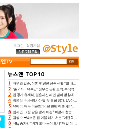
로그인
|
회원가입
배우 최일순, 이혼 후 20년 산속 생활 “딸 내가 버렸다고 원망‥맘 아파”(특종)[어제TV]
‘혼외자→유부남’ 정우성 근황 포착, 수식억 해킹 피해 후배 만났다 “존경하는”
집 공개 유재석, 결혼사진 라면 냄비 받침대 되고 분노‥가족사진도 피해(놀뭐)[어제TV]
백윤식 손녀+정시아 딸 첫 유화 공개, LA 아트쇼→서울국제조각페스타 작가다운 수준급 실력
유혜리, 배우 이근희과 1년 반만 이혼 왜? “식칼 꽂고 의자 던져” 충격 폭로(특종)[어제TV]
임지연, 그림 같은 발리 배경? 뼈말라 청순 비키니 핏에 상대 안 되네
김성수, ♥박소윤 집 이불 폐기 처분 “어떤 X이랑 썼을지 몰라” 질투(신랑수업2)[어제TV]
44kg 송가인 “비가 오나 눈이 오나” 매일 이 운동, 허벅지 근육량 상승+체지방 감소