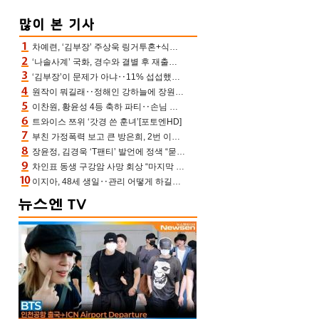
차예련, ‘김부장’ 주상욱 링거투혼+식스팩 비화 “옷 벗는데 아저씨는 안 된다고”(차장금)
‘나솔사계’ 국화, 경수와 결별 후 재출연…첫인상 3표 몰표
‘김부장’이 문제가 아냐‥11% 섭섭했던 ‘재벌X형사2’ 돈·빽 총동원해 컴백 [TV보고서]
원작이 뭐길래‥정해인 강하늘에 장원영까지 참여한 이 영화
이찬원, 황윤성 4등 축하 파티‥손님 모으려 블랙핑크 지수와 친한 척(편스토랑)[어제TV]
트와이스 쯔위 ‘갓경 쓴 훈녀’[포토엔HD]
부친 가정폭력 보고 큰 방은희, 2번 이혼 후 잠수→母 고독사에 자책(특종세상)[어제TV]
장윤정, 김경욱 ‘T팬티’ 발언에 정색 “묻지 않았는데, 그것도 성희롱”(장공장)
차인표 동생 구강암 사망 회상 “마지막 순간 동생 손 잡아준 신애라, 두고두고 고마워” (신애라이프)
이지아, 48세 생일‥관리 어떻게 하길래 놀라운 동안 미모