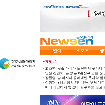
고소영, 낮술 마시다 노량진서 쫓겨나 “점
임신 김민희, 돈 없는 ♥홍상수 불륜 진심
장원영, 술 마시다 흘러내린 옷자락 
이정재, ♥임세령 비키니 인생샷 남겨주
혜리 과감하게 벗었다, 탄수화물 끊고 끈