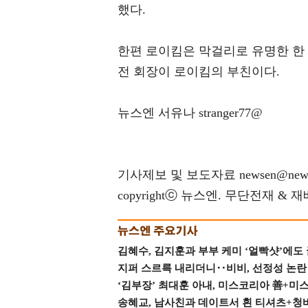
했다.
한편 로이킴은 막걸리로 유명한 한 
전 회장이 로이킴의 부친이다.
뉴스엔 서유나 stranger77@
기사제보 및 보도자료 newsen@news
copyrightⓒ 뉴스엔. 무단전재 & 
김혜수, 김지훈과 부부 케미 ‘얼빡샷’에도
지퍼 스르륵 내리더니‥비비, 선정성 논란 터
‘김부장’ 최대훈 아내, 미스코리아 善+미
송혜교, 남사친과 데이트서 흰 티셔츠+청