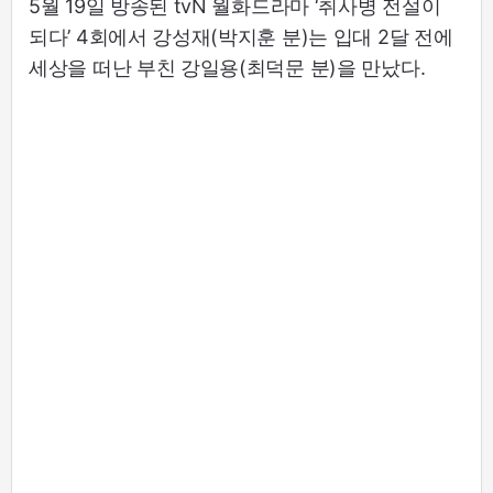
5월 19일 방송된 tvN 월화드라마 ‘취사병 전설이
되다’ 4회에서 강성재(박지훈 분)는 입대 2달 전에
세상을 떠난 부친 강일용(최덕문 분)을 만났다.