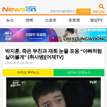
전체기사
|
많이본뉴스
|
사진구매
뉴스
연예
스포츠
포토엔
영상TV
박지훈, 죽은 부친과 재회 눈물 포옹 “아빠처럼
살아볼게” (취사병)[어제TV]
2026-05-20 05:36:26
카카오 MY뉴스
네이버 연예뉴스