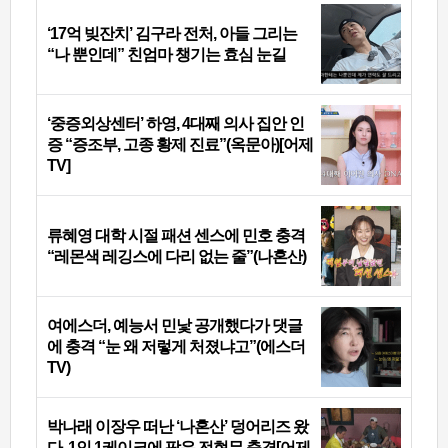
‘17억 빚잔치’ 김구라 전처, 아들 그리는
“나 뿐인데” 친엄마 챙기는 효심 눈길
‘중증외상센터’ 하영, 4대째 의사 집안 인
증 “증조부, 고종 황제 진료”(옥문아)[어제
TV]
류혜영 대학 시절 패션 센스에 민호 충격
“레몬색 레깅스에 다리 없는 줄”(나혼산)
여에스더, 예능서 민낯 공개했다가 댓글
에 충격 “눈 왜 저렇게 처졌냐고”(에스더
TV)
박나래 이장우 떠난 ‘나혼산’ 덩어리즈 왔
다, 1인 1케이크에 팜유 전현무 충격[어제