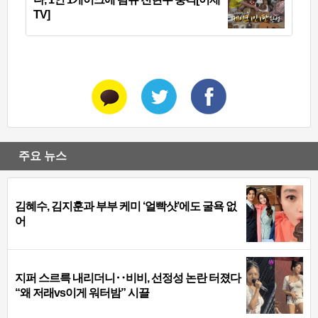
TV]
주요 뉴스
김혜수, 김지훈과 부부 케미 ‘얼빡샷’에도 굴욕 없
어
지퍼 스르륵 내리더니‥비비, 선정성 논란 터졌다
“왜 저래vs이게 워터밤” 시끌