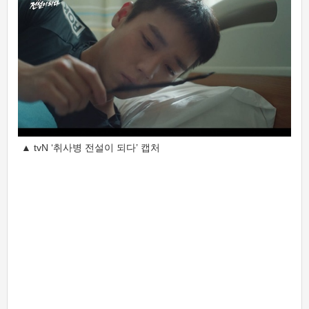
▲ tvN ‘취사병 전설이 되다’ 캡처