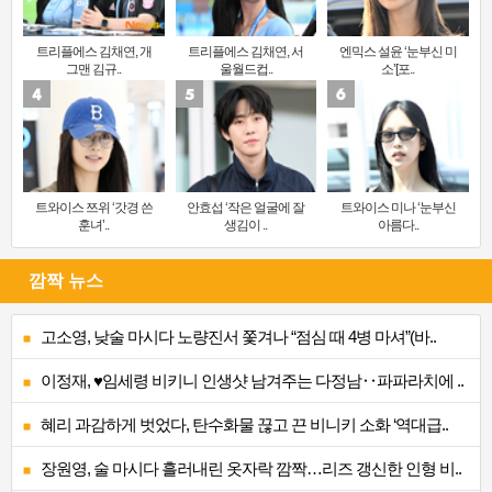
트리플에스 김채연, 개
트리플에스 김채연, 서
엔믹스 설윤 ‘눈부신 미
그맨 김규..
울월드컵..
소’[포..
트와이스 쯔위 ‘갓경 쓴
안효섭 ‘작은 얼굴에 잘
트와이스 미나 ‘눈부신
훈녀’..
생김이 ..
아름다..
깜짝 뉴스
고소영, 낮술 마시다 노량진서 쫓겨나 “점심 때 4병 마셔”(바..
이정재, ♥임세령 비키니 인생샷 남겨주는 다정남‥파파라치에 ..
혜리 과감하게 벗었다, 탄수화물 끊고 끈 비니키 소화 ‘역대급..
장원영, 술 마시다 흘러내린 옷자락 깜짝…리즈 갱신한 인형 비..