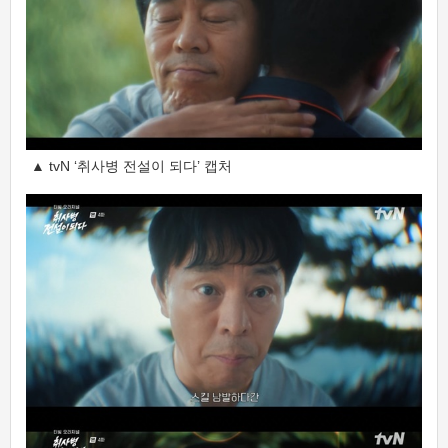
▲ tvN ‘취사병 전설이 되다’ 캡처