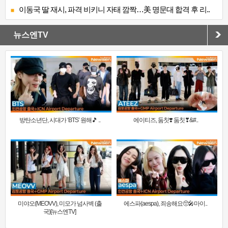
이동국 딸 재시, 파격 비키니 자태 깜짝…美 명문대 합격 후 리..
뉴스엔TV
방탄소년단, 시대가 ‘BTS’ 원해🎵 ..
에이티즈, 둠칫❣️ 둠칫❣&#..
미야오(MEOVV), 미모가 넘사벽 (출
에스파(aespa), 죄송해요🥺🎤마이..
국)[뉴스엔TV]