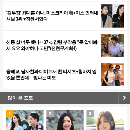
‘김부장’ 최대훈 아내, 미스코리아 善+미스 인터내
셔널 3위 ♥장윤서였다
신동 살 너무 뺐나‥37㎏ 감량 부작용 “못 알아봐
서 요요 와야하나 고민”(전현무계획4)
송혜교, 남사친과 데이트서 흰 티셔츠+청바지 입
었을 뿐인데…빛나는 미모
많이 본 포토