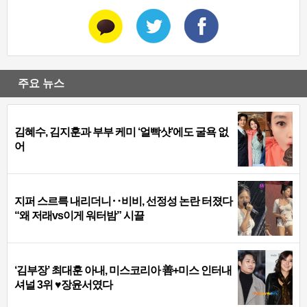
주요 뉴스
김혜수, 김지훈과 부부 케미 ‘얼빡샷’에도 굴욕 없
어
지퍼 스르륵 내리더니‥비비, 선정성 논란 터졌다
“왜 저래vs이게 워터밤” 시끌
‘김부장’ 최대훈 아내, 미스코리아 善+미스 인터내
셔널 3위 ♥장윤서였다