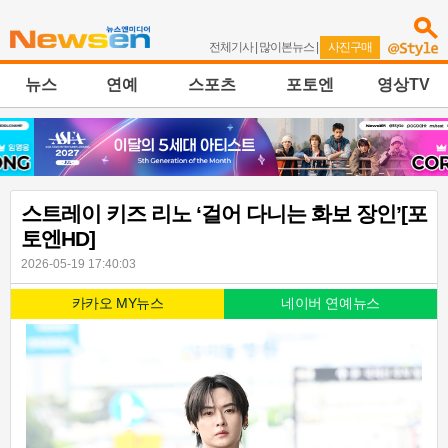
전체기사
|
많이본뉴스
|
사진구매
뉴스
연예
스포츠
포토엔
영상TV
스트레이 키즈 리노 ‘걸어 다니는 화보 장인’[포
토엔HD]
2026-05-19 17:40:03
카카오 MY뉴스
네이버 연예뉴스