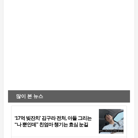
많이 본 뉴스
‘17억 빚잔치’ 김구라 전처, 아들 그리는
“나 뿐인데” 친엄마 챙기는 효심 눈길