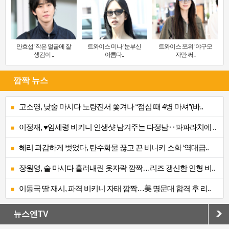
안효섭 ‘작은 얼굴에 잘
트와이스 미나 ‘눈부신
트와이스 쯔위 ‘야구모
생김이 ..
아름다..
자만 써..
깜짝 뉴스
고소영, 낮술 마시다 노량진서 쫓겨나 “점심 때 4병 마셔”(바..
이정재, ♥임세령 비키니 인생샷 남겨주는 다정남‥파파라치에 ..
혜리 과감하게 벗었다, 탄수화물 끊고 끈 비니키 소화 ‘역대급..
장원영, 술 마시다 흘러내린 옷자락 깜짝…리즈 갱신한 인형 비..
이동국 딸 재시, 파격 비키니 자태 깜짝…美 명문대 합격 후 리..
뉴스엔TV