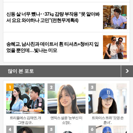
신동 살 너무 뺐나‥37㎏ 감량 부작용 “못 알아봐
서 요요 와야하나 고민”(전현무계획4)
송혜교, 남사친과 데이트서 흰 티셔츠+청바지 입
었을 뿐인데…빛나는 미모
많이 본 포토
트리플에스 김채연, 개
엔믹스 설윤 ‘눈부신 미
트와이스 쯔위 ‘갓경 쓴
그맨 김규..
소’[포..
훈녀’..