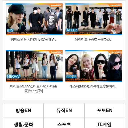
방탄소년단, 시대가 ‘BTS’ 원해🎵 ..
에이티즈, 둠칫❣️ 둠칫❣&#..
미야오(MEOVV), 미모가 넘사벽 (출
에스파(aespa), 죄송해요🥺🎤마이..
국)[뉴스엔TV]
방송EN
뮤직EN
포토EN
생활.문화
스포츠
IT.게임