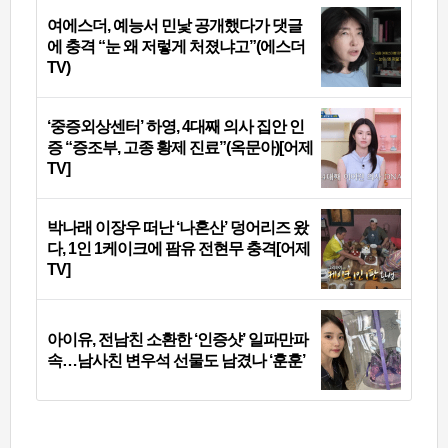
여에스더, 예능서 민낯 공개했다가 댓글
에 충격 “눈 왜 저렇게 처졌냐고”(에스더
TV)
‘중증외상센터’ 하영, 4대째 의사 집안 인
증 “증조부, 고종 황제 진료”(옥문아)[어제
TV]
박나래 이장우 떠난 ‘나혼산’ 덩어리즈 왔
다, 1인 1케이크에 팜유 전현무 충격[어제
TV]
아이유, 전남친 소환한 ‘인증샷’ 일파만파
속…남사친 변우석 선물도 남겼나 ‘훈훈’