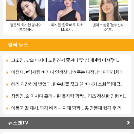
정은채, 화사한 명사수
하지원, 한국 배우 최초
엔믹스 설윤 ‘눈부신 미
[포토엔H..
MLB 시..
소’[포..
깜짝 뉴스
고소영, 낮술 마시다 노량진서 쫓겨나 “점심 때 4병 마셔”(바..
이정재, ♥임세령 비키니 인생샷 남겨주는 다정남‥파파라치에 ..
혜리 과감하게 벗었다, 탄수화물 끊고 끈 비니키 소화 ‘역대급..
장원영, 술 마시다 흘러내린 옷자락 깜짝…리즈 갱신한 인형 비..
이동국 딸 재시, 파격 비키니 자태 깜짝…美 명문대 합격 후 리..
뉴스엔TV