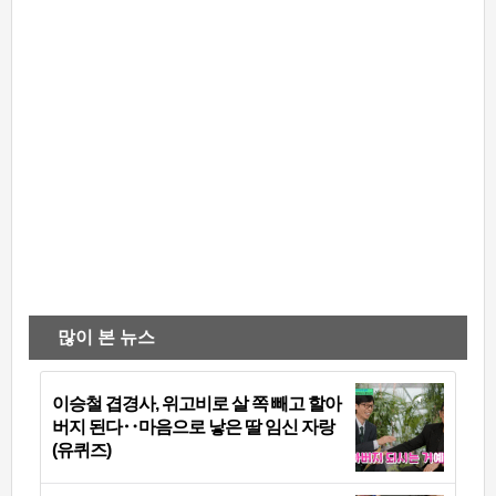
많이 본 뉴스
이승철 겹경사, 위고비로 살 쪽 빼고 할아
버지 된다‥마음으로 낳은 딸 임신 자랑
(유퀴즈)