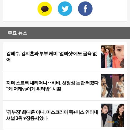
주요 뉴스
김혜수, 김지훈과 부부 케미 ‘얼빡샷’에도 굴욕 없
어
지퍼 스르륵 내리더니‥비비, 선정성 논란 터졌다
“왜 저래vs이게 워터밤” 시끌
‘김부장’ 최대훈 아내, 미스코리아 善+미스 인터내
셔널 3위 ♥장윤서였다