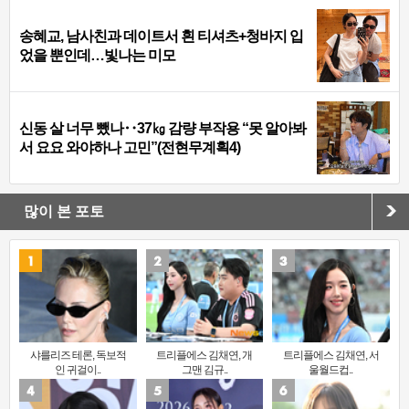
송혜교, 남사친과 데이트서 흰 티셔츠+청바지 입
었을 뿐인데…빛나는 미모
신동 살 너무 뺐나‥37㎏ 감량 부작용 “못 알아봐
서 요요 와야하나 고민”(전현무계획4)
많이 본 포토
샤를리즈 테론, 독보적
트리플에스 김채연, 개
트리플에스 김채연, 서
인 귀걸이..
그맨 김규..
울월드컵..