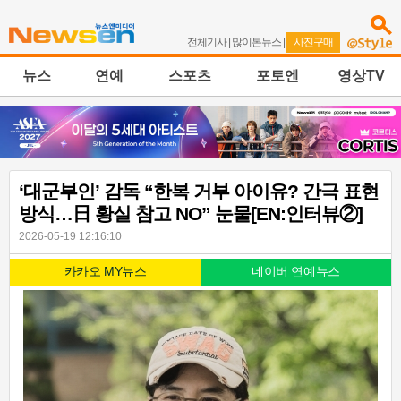
전체기사
|
많이본뉴스
|
사진구매
뉴스
연예
스포츠
포토엔
영상TV
‘대군부인’ 감독 “한복 거부 아이유? 간극 표현
방식…日 황실 참고 NO” 눈물[EN:인터뷰②]
2026-05-19 12:16:10
카카오 MY뉴스
네이버 연예뉴스