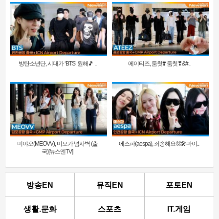
방탄소년단, 시대가 ‘BTS’ 원해🎵 ..
에이티즈, 둠칫❣️ 둠칫❣&#..
미야오(MEOVV), 미모가 넘사벽 (출
에스파(aespa), 죄송해요🥺🎤마이..
국)[뉴스엔TV]
방송EN
뮤직EN
포토EN
생활.문화
스포츠
IT.게임