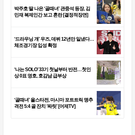
박주호 딸 나은 ‘골때녀’ 관중석 등장, 김
민재 복제인간 보고 혼란 [결정적장면]
‘드라우닝 걔’ 우즈, 데뷔 12년만 일냈다…
체조경기장 입성 확정
‘나는 SOLO’ 33기 첫날부터 반전…첫인
상 0표 영호, 호감남 급부상
‘골때녀’ 올스타전, 마시마 포트트릭 맹추
격전 5:4 골 잔치 ‘짜릿’ [어제TV]