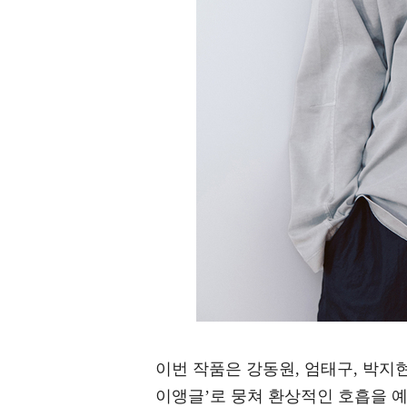
이번 작품은 강동원, 엄태구, 박지
이앵글’로 뭉쳐 환상적인 호흡을 