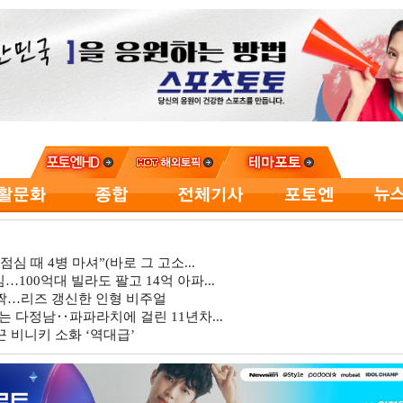
심 때 4병 마셔”(바로 그 고소...
…100억대 빌라도 팔고 14억 아파...
깜짝…리즈 갱신한 인형 비주얼
는 다정남‥파파라치에 걸린 11년차...
 비니키 소화 ‘역대급’