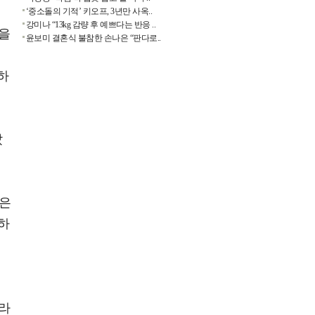
‘중소돌의 기적’ 키오프, 3년만 사옥..
강미나 “13kg 감량 후 예쁘다는 반응 ..
역을
윤보미 결혼식 불참한 손나은 “판다로..
하
았
원은
뷔하
진
"라