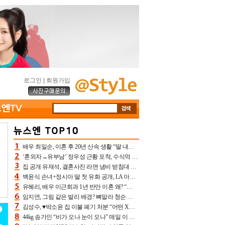
로그인
|
회원가입
배우 최일순, 이혼 후 20년 산속 생활 “딸 내가 버렸다고 원망‥맘 아파”(특종)[어제TV]
‘혼외자→유부남’ 정우성 근황 포착, 수식억 해킹 피해 후배 만났다 “존경하는”
집 공개 유재석, 결혼사진 라면 냄비 받침대 되고 분노‥가족사진도 피해(놀뭐)[어제TV]
백윤식 손녀+정시아 딸 첫 유화 공개, LA 아트쇼→서울국제조각페스타 작가다운 수준급 실력
유혜리, 배우 이근희과 1년 반만 이혼 왜? “식칼 꽂고 의자 던져” 충격 폭로(특종)[어제TV]
임지연, 그림 같은 발리 배경? 뼈말라 청순 비키니 핏에 상대 안 되네
김성수, ♥박소윤 집 이불 폐기 처분 “어떤 X이랑 썼을지 몰라” 질투(신랑수업2)[어제TV]
44kg 송가인 “비가 오나 눈이 오나” 매일 이 운동, 허벅지 근육량 상승+체지방 감소