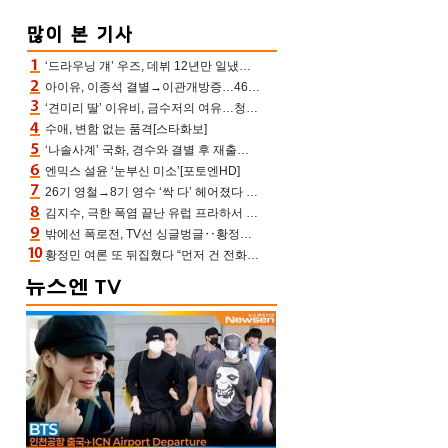
‘드라우닝 걔’ 우즈, 데뷔 12년만 일냈다…체조경기장 입성 확정
아이유, 이종석 결별→이관개방증…46장 꽉 채운 유애나 ♥ “열심히 사는 중”
‘견미리 딸’ 이유비, 금수저의 여유…청순 미모에 반전 슬림 라인
수애, 변함 없는 품격[스타화보]
‘나솔사계’ 국화, 경수와 결별 후 재출연…첫인상 3표 몰표
엔믹스 설윤 ‘눈부신 미소’[포토엔HD]
26기 영철→8기 영수 ‘싹 다’ 헤어졌다 ‘나솔사계’ 충격의 현커 0쌍 (촌장TV)
김지수, 극한 폭염 끝난 유럽 프라하서 쾌적한 여름나기 “선풍기만으로 지내”
밖에선 폭로전, TV선 싱글벙글‥황정민 ‘틈만 나면’ 출연, 피로감은 시청자 몫
황정민 여론 또 뒤집혔다 “먼저 건 전화 62통, 그만 연락해” vs 女팬 “녹취 다 올려” 진흙탕 싸움