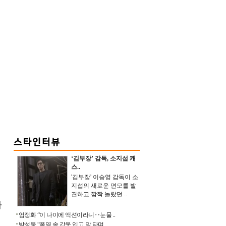
‘김부장’ 감독, 소지섭 캐
스..
'김부장' 이승영 감독이 소
지섭의 새로운 면모를 발
견하고 깜짝 놀랐던 ..
라
엄정화 “이 나이에 액션이라니‥눈물 ..
박성웅 “폭염 속 갑옷 입고 말 타며 ..