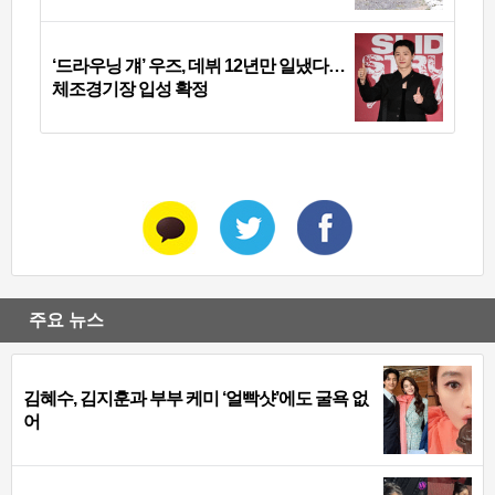
‘드라우닝 걔’ 우즈, 데뷔 12년만 일냈다…
체조경기장 입성 확정
주요 뉴스
김혜수, 김지훈과 부부 케미 ‘얼빡샷’에도 굴욕 없
어