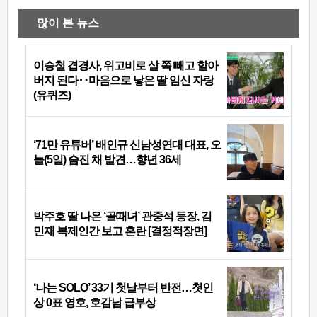
많이 본 뉴스
이승철 겹경사, 위고비로 살 쪽 빼고 할아
버지 된다‥마음으로 낳은 딸 임신 자랑
(유퀴즈)
‘71만 유튜버’ 배인규 신남성연대 대표, 오
늘(5일) 숨진 채 발견…향년 36세
박주호 딸 나은 ‘골때녀’ 관중석 등장, 김
민재 복제인간 보고 혼란 [결정적장면]
‘나는 SOLO’ 33기 첫날부터 반전…첫인
상 0표 영호, 호감남 급부상