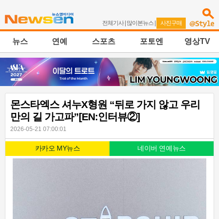
전체기사
|
많이본뉴스
|
사진구매
뉴스
연예
스포츠
포토엔
영상TV
몬스타엑스 셔누X형원 “뒤로 가지 않고 우리
만의 길 가고파”[EN:인터뷰②]
2026-05-21 07:00:01
카카오 MY뉴스
네이버 연예뉴스