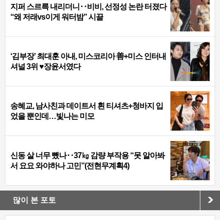
지퍼 스르륵 내리더니‥비비, 선정성 논란 터졌다
“왜 저래vs이게 워터밤” 시끌
‘김부장’ 최대훈 아내, 미스코리아 善+미스 인터내
셔널 3위 ♥장윤서였다
송혜교, 남사친과 데이트서 흰 티셔츠+청바지 입
었을 뿐인데…빛나는 미모
신동 살 너무 뺐나‥37㎏ 감량 부작용 “못 알아봐
서 요요 와야하나 고민”(전현무계획4)
많이 본 포토