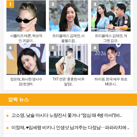
샤를리즈 테론, 독보적
트리플에스 김채연, 서
트리플에스 김채연, 개
인 귀걸이..
울월드컵..
그맨 김규..
정은채, 화사한 명사수
TXT 연준 ‘훈훈한 비주
하지원, 한국 배우 최초
[포토엔H..
얼’[포..
MLB 시..
깜짝 뉴스
고소영, 낮술 마시다 노량진서 쫓겨나 “점심 때 4병 마셔”(바..
이정재, ♥임세령 비키니 인생샷 남겨주는 다정남‥파파라치에 ..