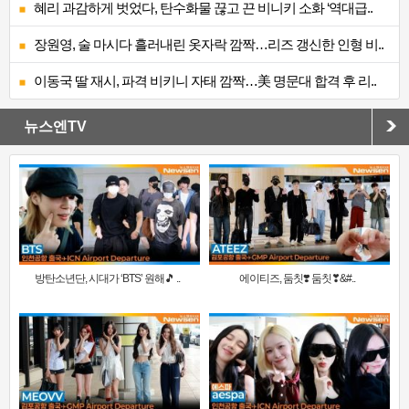
혜리 과감하게 벗었다, 탄수화물 끊고 끈 비니키 소화 ‘역대급..
장원영, 술 마시다 흘러내린 옷자락 깜짝…리즈 갱신한 인형 비..
이동국 딸 재시, 파격 비키니 자태 깜짝…美 명문대 합격 후 리..
뉴스엔TV
방탄소년단, 시대가 ‘BTS’ 원해🎵 ..
에이티즈, 둠칫❣️ 둠칫❣&#..