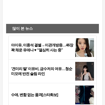
많이 본 뉴스
아이유, 이종석 결별→이관개방증…46장
꽉 채운 유애나 ♥ “열심히 사는 중”
‘견미리 딸’ 이유비, 금수저의 여유…청순
미모에 반전 슬림 라인
수애, 변함 없는 품격[스타화보]