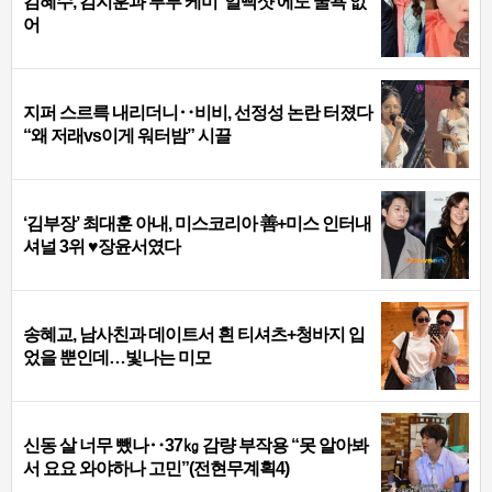
김혜수, 김지훈과 부부 케미 ‘얼빡샷’에도 굴욕 없
어
지퍼 스르륵 내리더니‥비비, 선정성 논란 터졌다
“왜 저래vs이게 워터밤” 시끌
‘김부장’ 최대훈 아내, 미스코리아 善+미스 인터내
셔널 3위 ♥장윤서였다
송혜교, 남사친과 데이트서 흰 티셔츠+청바지 입
었을 뿐인데…빛나는 미모
신동 살 너무 뺐나‥37㎏ 감량 부작용 “못 알아봐
서 요요 와야하나 고민”(전현무계획4)