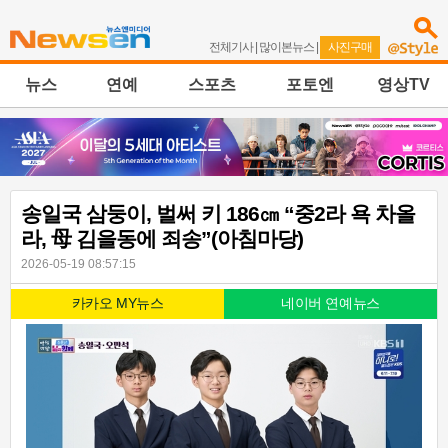
전체기사
|
많이본뉴스
|
사진구매
뉴스
연예
스포츠
포토엔
영상TV
송일국 삼둥이, 벌써 키 186㎝ “중2라 욕 차올
라, 母 김을동에 죄송”(아침마당)
2026-05-19 08:57:15
카카오 MY뉴스
네이버 연예뉴스