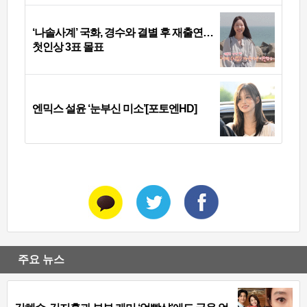
‘나솔사계’ 국화, 경수와 결별 후 재출연…
첫인상 3표 몰표
엔믹스 설윤 ‘눈부신 미소’[포토엔HD]
주요 뉴스