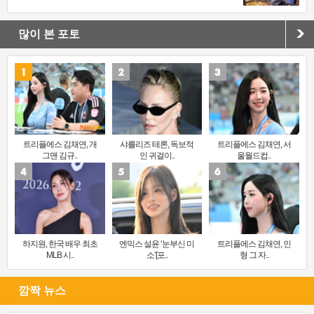
많이 본 포토
트리플에스 김채연, 개
샤를리즈 테론, 독보적
트리플에스 김채연, 서
그맨 김규..
인 귀걸이..
울월드컵..
하지원, 한국 배우 최초
엔믹스 설윤 ‘눈부신 미
트리플에스 김채연, 인
MLB 시..
소’[포..
형 그 자..
깜짝 뉴스