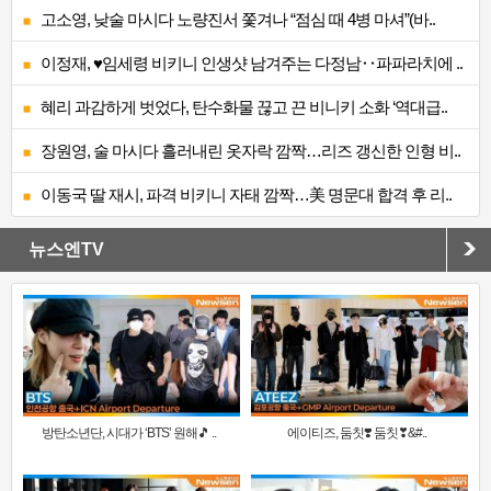
고소영, 낮술 마시다 노량진서 쫓겨나 “점심 때 4병 마셔”(바..
이정재, ♥임세령 비키니 인생샷 남겨주는 다정남‥파파라치에 ..
혜리 과감하게 벗었다, 탄수화물 끊고 끈 비니키 소화 ‘역대급..
장원영, 술 마시다 흘러내린 옷자락 깜짝…리즈 갱신한 인형 비..
이동국 딸 재시, 파격 비키니 자태 깜짝…美 명문대 합격 후 리..
뉴스엔TV
방탄소년단, 시대가 ‘BTS’ 원해🎵 ..
에이티즈, 둠칫❣️ 둠칫❣&#..