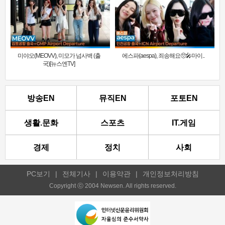
미야오(MEOVV), 미모가 넘사벽 (출
에스파(aespa), 죄송해요🥺🎤마이..
국)[뉴스엔TV]
방송EN
뮤직EN
포토EN
생활.문화
스포츠
IT.게임
경제
정치
사회
PC보기
|
전체기사
|
이용약관
|
개인정보처리방침
Copyright ⓒ 2004 Newsen. All rights reserved.