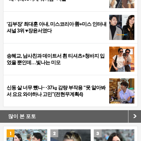
‘김부장’ 최대훈 아내, 미스코리아 善+미스 인터내
셔널 3위 ♥장윤서였다
송혜교, 남사친과 데이트서 흰 티셔츠+청바지 입
었을 뿐인데…빛나는 미모
신동 살 너무 뺐나‥37㎏ 감량 부작용 “못 알아봐
서 요요 와야하나 고민”(전현무계획4)
많이 본 포토