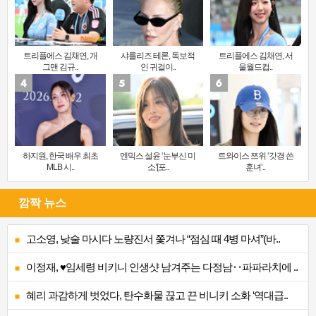
트리플에스 김채연, 개
샤를리즈 테론, 독보적
트리플에스 김채연, 서
그맨 김규..
인 귀걸이..
울월드컵..
하지원, 한국 배우 최초
엔믹스 설윤 ‘눈부신 미
트와이스 쯔위 ‘갓경 쓴
MLB 시..
소’[포..
훈녀’..
깜짝 뉴스
고소영, 낮술 마시다 노량진서 쫓겨나 “점심 때 4병 마셔”(바..
이정재, ♥임세령 비키니 인생샷 남겨주는 다정남‥파파라치에 ..
혜리 과감하게 벗었다, 탄수화물 끊고 끈 비니키 소화 ‘역대급..