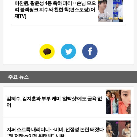
이찬원, 황윤성 4등 축하 파티‥손님 모으
려 블랙핑크 지수와 친한 척(편스토랑)[어
제TV]
주요 뉴스
김혜수, 김지훈과 부부 케미 ‘얼빡샷’에도 굴욕 없
어
지퍼 스르륵 내리더니‥비비, 선정성 논란 터졌다
“왜 저래vs이게 워터밤” 시끌