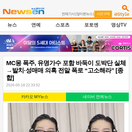
전체기사
|
많이본뉴스
|
사진구매
뉴스
연예
스포츠
포토엔
영상TV
MC몽 폭주, 유명가수 포함 바둑이 도박단 실체
→발치·성매매 의혹 전말 폭로 “고소해라” [종
합]
2026-05-18 22:33:52
카카오 MY뉴스
네이버 연예뉴스