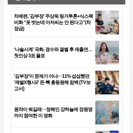
차예련, ‘김부장’ 주상욱 링거투혼+식스팩
비화 “옷 벗는데 아저씨는 안 된다고”(차
장금)
‘나솔사계’ 국화, 경수와 결별 후 재출연…
첫인상 3표 몰표
‘김부장’이 문제가 아냐‥11% 섭섭했던
‘재벌X형사2’ 돈·빽 총동원해 컴백 [TV보
고서]
원작이 뭐길래‥정해인 강하늘에 장원영
까지 참여한 이 영화