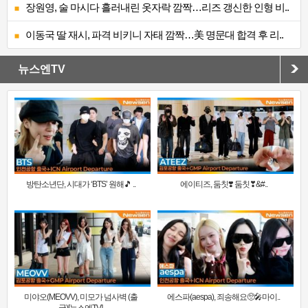
장원영, 술 마시다 흘러내린 옷자락 깜짝…리즈 갱신한 인형 비..
이동국 딸 재시, 파격 비키니 자태 깜짝…美 명문대 합격 후 리..
뉴스엔TV
방탄소년단, 시대가 ‘BTS’ 원해🎵 ..
에이티즈, 둠칫❣️ 둠칫❣&#..
미야오(MEOVV), 미모가 넘사벽 (출
에스파(aespa), 죄송해요🥺🎤마이..
국)[뉴스엔TV]