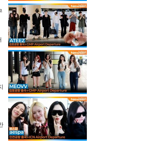
무
청
지
새
지
만