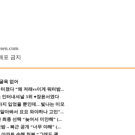
en.com
재배포 금지
 굴욕 없어
졌다 “왜 저래vs이게 워터밤...
스 인터내셔널 3위 ♥장윤서였다
바지 입었을 뿐인데…빛나는 미모
 알아봐서 요요 와야하나 고민”...
종 선택 “늦어서 미안해” (...
→복근 공개 “너무 야해” (...
 아파트 손해 처분 “그래도 괜...