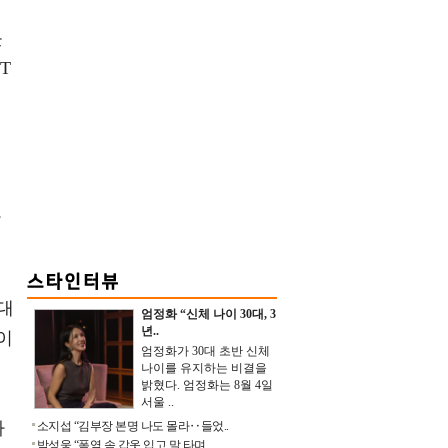
못
T
.
비
한
 대
엄정화 “신체 나이 30대, 3
년..
이
엄정화가 30대 초반 신체
나이를 유지하는 비결을
밝혔다. 엄정화는 8월 4일
서울 ..
가
소지섭 “김부장 본명 나도 몰라‥들었..
박성웅 “폭염 속 갑옷 입고 말 타며 ..