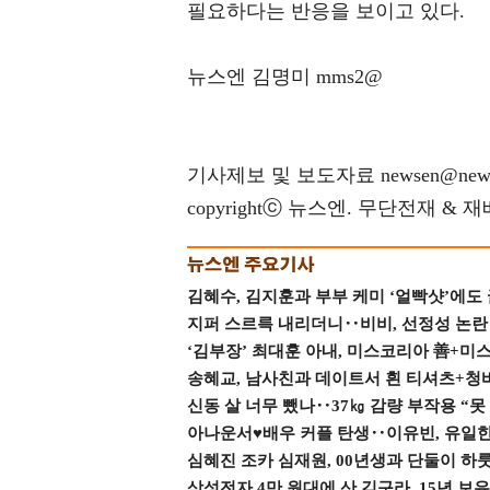
필요하다는 반응을 보이고 있다.
뉴스엔 김명미 mms2@
기사제보 및 보도자료 newsen@news
copyrightⓒ 뉴스엔. 무단전재 & 
김혜수, 김지훈과 부부 케미 ‘얼빡샷’에도
지퍼 스르륵 내리더니‥비비, 선정성 논란 터
‘김부장’ 최대훈 아내, 미스코리아 善+미
송혜교, 남사친과 데이트서 흰 티셔츠+청
신동 살 너무 뺐나‥37㎏ 감량 부작용 “못
아나운서♥배우 커플 탄생‥이유빈, 유일한 최
심혜진 조카 심재원, 00년생과 단둘이 하룻밤
삼성전자 4만 원대에 산 김구라, 15년 보유