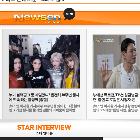
누가 블랙핑크 등 떠밀었나? 완전체 10주년 행사
밖에선 폭로전, TV선 싱글벙글
에도 속 타는 블링크 [종합]
면’ 출연, 피로감은 시청자 몫
[뉴스엔 하지원 기자]데뷔 10주년을 맞이한 그룹 블랙
[뉴스엔 하지원 기자]사생활 논란에
핑크 기념 행사를 둘러싼 팬들의 아쉬움이 좀처럼
민의 SBS 예능 '틈만 나면,' 출연분이 
가...