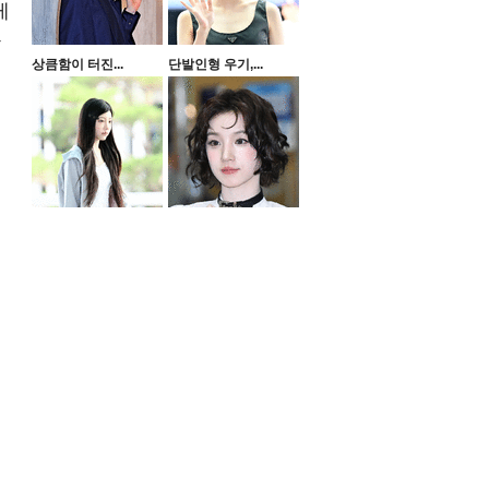
게
갖
상큼함이 터진...
단발인형 우기,...