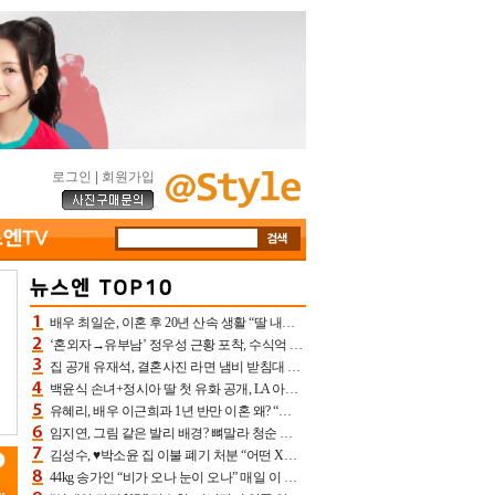
로그인
|
회원가입
배우 최일순, 이혼 후 20년 산속 생활 “딸 내가 버렸다고 원망‥맘 아파”(특종)[어제TV]
‘혼외자→유부남’ 정우성 근황 포착, 수식억 해킹 피해 후배 만났다 “존경하는”
집 공개 유재석, 결혼사진 라면 냄비 받침대 되고 분노‥가족사진도 피해(놀뭐)[어제TV]
백윤식 손녀+정시아 딸 첫 유화 공개, LA 아트쇼→서울국제조각페스타 작가다운 수준급 실력
유혜리, 배우 이근희과 1년 반만 이혼 왜? “식칼 꽂고 의자 던져” 충격 폭로(특종)[어제TV]
임지연, 그림 같은 발리 배경? 뼈말라 청순 비키니 핏에 상대 안 되네
김성수, ♥박소윤 집 이불 폐기 처분 “어떤 X이랑 썼을지 몰라” 질투(신랑수업2)[어제TV]
44kg 송가인 “비가 오나 눈이 오나” 매일 이 운동, 허벅지 근육량 상승+체지방 감소