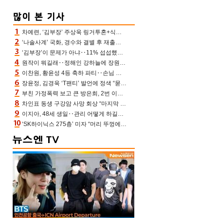
차예련, ‘김부장’ 주상욱 링거투혼+식스팩 비화 “옷 벗는데 아저씨는 안 된다고”(차장금)
‘나솔사계’ 국화, 경수와 결별 후 재출연…첫인상 3표 몰표
‘김부장’이 문제가 아냐‥11% 섭섭했던 ‘재벌X형사2’ 돈·빽 총동원해 컴백 [TV보고서]
원작이 뭐길래‥정해인 강하늘에 장원영까지 참여한 이 영화
이찬원, 황윤성 4등 축하 파티‥손님 모으려 블랙핑크 지수와 친한 척(편스토랑)[어제TV]
장윤정, 김경욱 ‘T팬티’ 발언에 정색 “묻지 않았는데, 그것도 성희롱”(장공장)
부친 가정폭력 보고 큰 방은희, 2번 이혼 후 잠수→母 고독사에 자책(특종세상)[어제TV]
차인표 동생 구강암 사망 회상 “마지막 순간 동생 손 잡아준 신애라, 두고두고 고마워” (신애라이프)
이지아, 48세 생일‥관리 어떻게 하길래 놀라운 동안 미모
‘SK하이닉스 275층’ 미자 “머리 뚜껑에서 사, 주식만 안 해도 돈 버는 것”