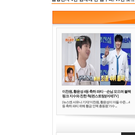
이찬원, 황윤성 4등 축하 파티‥손님 모으려 블랙
핑크 지수와 친한 척(편스토랑)[어제TV]
[뉴스엔 서유나 기자]'이찬원, 황윤성이 아들 수준…4
등 축하 파티 위해 황금 인맥 총동원'가수 ...