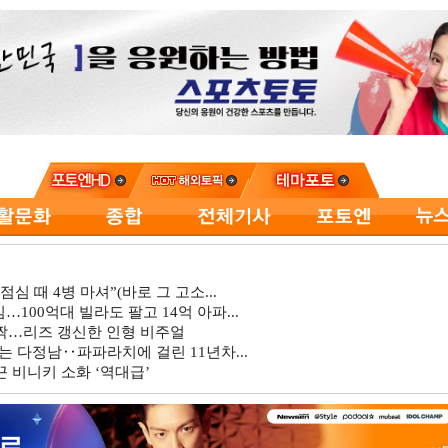
심 때 4병 마셔”(바로 그 고소...
…100억대 빌라도 팔고 14억 아파...
깜짝…리즈 갱신한 인형 비주얼
는 다정남‥파파라치에 걸린 11년차...
 비니키 소화 ‘역대급’