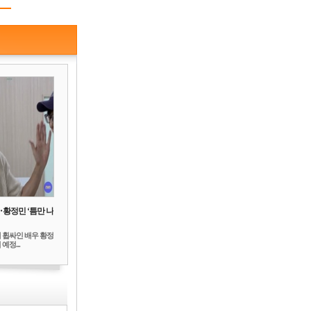
‥황정민 ‘틈만 나
 휩싸인 배우 황정
예정...