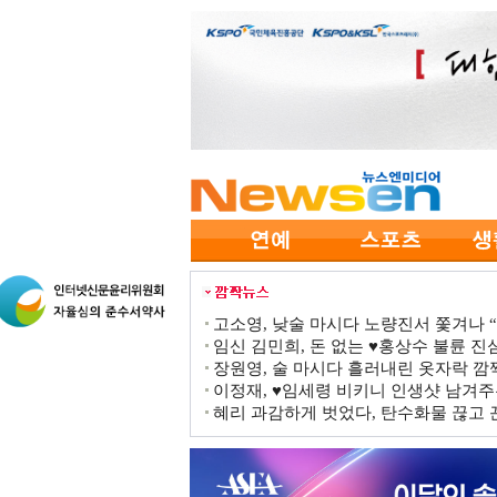
고소영, 낮술 마시다 노량진서 쫓겨나 “점
임신 김민희, 돈 없는 ♥홍상수 불륜 진심
장원영, 술 마시다 흘러내린 옷자락 
이정재, ♥임세령 비키니 인생샷 남겨주
혜리 과감하게 벗었다, 탄수화물 끊고 끈