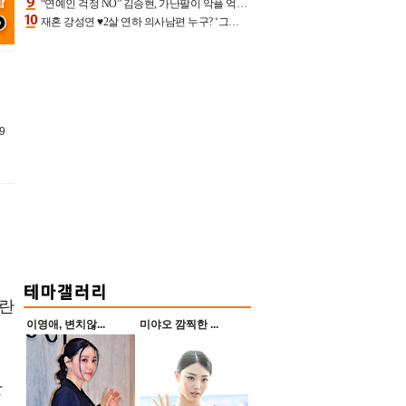
“연예인 걱정 NO” 김승현, 가난팔이 악플 억울할만‥아내+딸과 日 여행
재혼 강성연 ♥2살 연하 의사남편 누구? ‘그알’ 자문의에 훈남 비주얼 초엘리트 스펙 [종합]
9
논란
이영애, 변치않...
미야오 깜찍한 ...
한