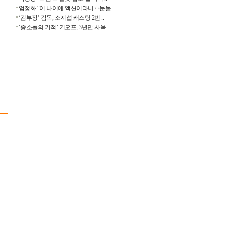
엄정화 “이 나이에 액션이라니‥눈물 ..
‘김부장’ 감독, 소지섭 캐스팅 2번 ..
‘중소돌의 기적’ 키오프, 3년만 사옥..