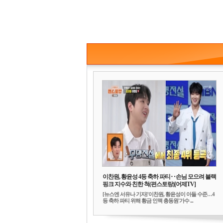
이찬원, 황윤성 4등 축하 파티‥손님 모으려 블랙
핑크 지수와 친한 척(편스토랑)[어제TV]
[뉴스엔 서유나 기자]'이찬원, 황윤성이 아들 수준…4
등 축하 파티 위해 황금 인맥 총동원'가수 ...