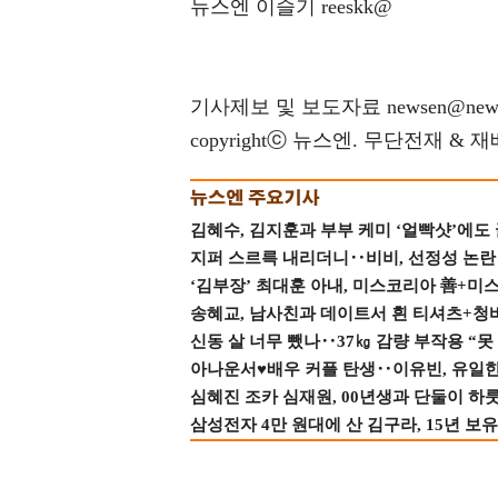
뉴스엔 이슬기 reeskk@
기사제보 및 보도자료 newsen@news
copyrightⓒ 뉴스엔. 무단전재 & 
김혜수, 김지훈과 부부 케미 ‘얼빡샷’에도
지퍼 스르륵 내리더니‥비비, 선정성 논란 터
‘김부장’ 최대훈 아내, 미스코리아 善+미
송혜교, 남사친과 데이트서 흰 티셔츠+청
신동 살 너무 뺐나‥37㎏ 감량 부작용 “못
아나운서♥배우 커플 탄생‥이유빈, 유일한 최
심혜진 조카 심재원, 00년생과 단둘이 하룻밤
삼성전자 4만 원대에 산 김구라, 15년 보유