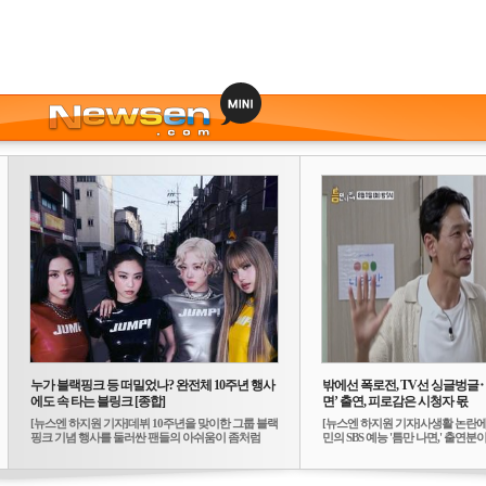
누가 블랙핑크 등 떠밀었나? 완전체 10주년 행사
밖에선 폭로전, TV선 싱글벙글
에도 속 타는 블링크 [종합]
면’ 출연, 피로감은 시청자 몫
[뉴스엔 하지원 기자]데뷔 10주년을 맞이한 그룹 블랙
[뉴스엔 하지원 기자]사생활 논란에
핑크 기념 행사를 둘러싼 팬들의 아쉬움이 좀처럼
민의 SBS 예능 '틈만 나면,' 출연분이 
가...