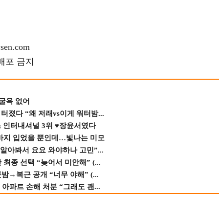
en.com
재배포 금지
 굴욕 없어
졌다 “왜 저래vs이게 워터밤...
스 인터내셔널 3위 ♥장윤서였다
바지 입었을 뿐인데…빛나는 미모
 알아봐서 요요 와야하나 고민”...
종 선택 “늦어서 미안해” (...
→복근 공개 “너무 야해” (...
 아파트 손해 처분 “그래도 괜...