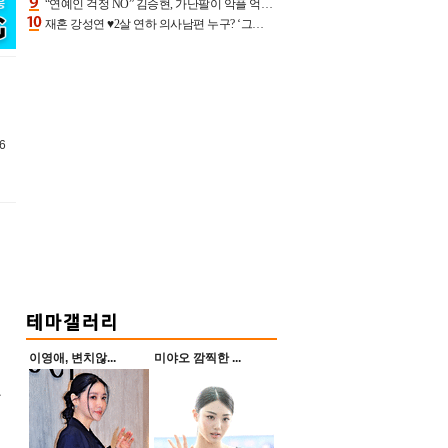
“연예인 걱정 NO” 김승현, 가난팔이 악플 억울할만‥아내+딸과 日 여행
재혼 강성연 ♥2살 연하 의사남편 누구? ‘그알’ 자문의에 훈남 비주얼 초엘리트 스펙 [종합]
6
이영애, 변치않...
미야오 깜찍한 ...
닮