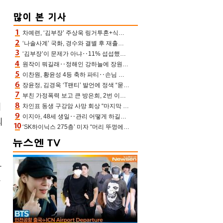
차예련, ‘김부장’ 주상욱 링거투혼+식스팩 비화 “옷 벗는데 아저씨는 안 된다고”(차장금)
‘나솔사계’ 국화, 경수와 결별 후 재출연…첫인상 3표 몰표
‘김부장’이 문제가 아냐‥11% 섭섭했던 ‘재벌X형사2’ 돈·빽 총동원해 컴백 [TV보고서]
원작이 뭐길래‥정해인 강하늘에 장원영까지 참여한 이 영화
이찬원, 황윤성 4등 축하 파티‥손님 모으려 블랙핑크 지수와 친한 척(편스토랑)[어제TV]
장윤정, 김경욱 ‘T팬티’ 발언에 정색 “묻지 않았는데, 그것도 성희롱”(장공장)
부친 가정폭력 보고 큰 방은희, 2번 이혼 후 잠수→母 고독사에 자책(특종세상)[어제TV]
겨
차인표 동생 구강암 사망 회상 “마지막 순간 동생 손 잡아준 신애라, 두고두고 고마워” (신애라이프)
이지아, 48세 생일‥관리 어떻게 하길래 놀라운 동안 미모
의
‘SK하이닉스 275층’ 미자 “머리 뚜껑에서 사, 주식만 안 해도 돈 버는 것”
하
단