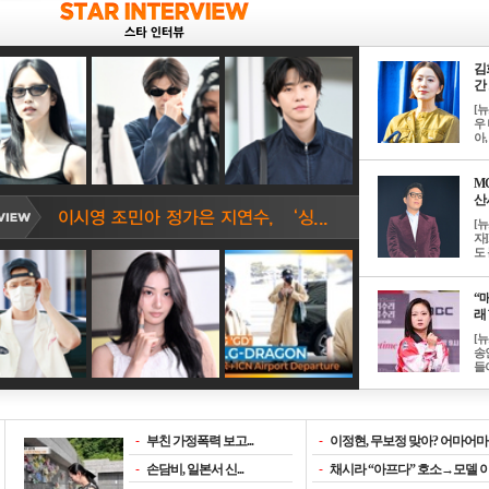
김
간 
[
우 
아, .
M
산서
[
자
도 
“매
래 
[
송
들이
-
부친 가정폭력 보고...
-
이정현, 무보정 맞아? 어마어마한
-
손담비, 일본서 신...
-
채시라 “아프다” 호소→모델 이소