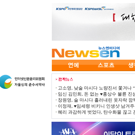
고소영, 낮술 마시다 노량진서 쫓겨나 “점
임신 김민희, 돈 없는 ♥홍상수 불륜 진심
장원영, 술 마시다 흘러내린 옷자락 
이정재, ♥임세령 비키니 인생샷 남겨주
혜리 과감하게 벗었다, 탄수화물 끊고 끈