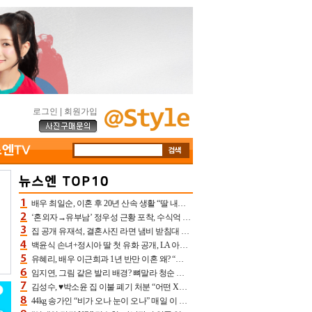
로그인
|
회원가입
배우 최일순, 이혼 후 20년 산속 생활 “딸 내가 버렸다고 원망‥맘 아파”(특종)[어제TV]
‘혼외자→유부남’ 정우성 근황 포착, 수식억 해킹 피해 후배 만났다 “존경하는”
집 공개 유재석, 결혼사진 라면 냄비 받침대 되고 분노‥가족사진도 피해(놀뭐)[어제TV]
백윤식 손녀+정시아 딸 첫 유화 공개, LA 아트쇼→서울국제조각페스타 작가다운 수준급 실력
유혜리, 배우 이근희과 1년 반만 이혼 왜? “식칼 꽂고 의자 던져” 충격 폭로(특종)[어제TV]
임지연, 그림 같은 발리 배경? 뼈말라 청순 비키니 핏에 상대 안 되네
김성수, ♥박소윤 집 이불 폐기 처분 “어떤 X이랑 썼을지 몰라” 질투(신랑수업2)[어제TV]
44kg 송가인 “비가 오나 눈이 오나” 매일 이 운동, 허벅지 근육량 상승+체지방 감소