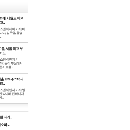
희애, 세월도 비켜
고...
뉴스엔 이재하 기자]배
나나, 김무열, 윤승
.
C몽, 서울 찍고 부
도 ...
뉴스엔 이민지 기
]MC몽이 부산에서
콘서트를 ..
출 10% 줘” 박나
前...
뉴스엔 이민지 기자]방
인 박나래 전 매니저
 ..
 다리...
라 ...