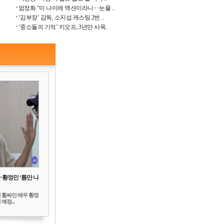
엄정화 “이 나이에 액션이라니‥눈물 ..
‘김부장’ 감독, 소지섭 캐스팅 2번 ..
‘중소돌의 기적’ 키오프, 3년만 사옥..
‥황정민 ‘틈만 나
 휩싸인 배우 황정
예정...