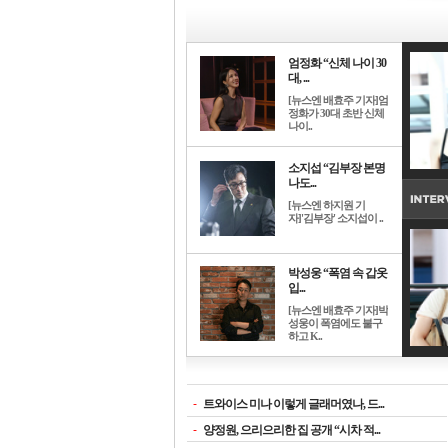
엄정화 “신체 나이 30
대, ...
[뉴스엔 배효주 기자]엄
정화가 30대 초반 신체
나이..
소지섭 “김부장 본명
나도...
[뉴스엔 하지원 기
자]'김부장' 소지섭이 ..
박성웅 “폭염 속 갑옷
입...
[뉴스엔 배효주 기자]박
성웅이 폭염에도 불구
하고 K..
-
트와이스 미나 이렇게 글래머였나, 드...
-
양정원, 으리으리한 집 공개 “시차 적...