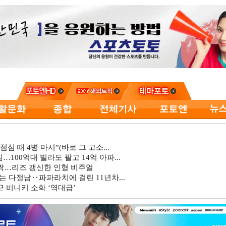
심 때 4병 마셔”(바로 그 고소...
…100억대 빌라도 팔고 14억 아파...
깜짝…리즈 갱신한 인형 비주얼
는 다정남‥파파라치에 걸린 11년차...
 비니키 소화 ‘역대급’