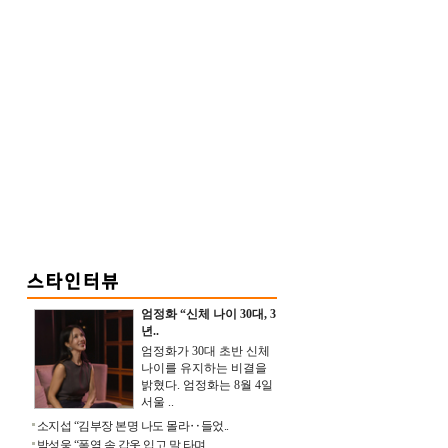
엄정화 “신체 나이 30대, 3
년..
엄정화가 30대 초반 신체
나이를 유지하는 비결을
밝혔다. 엄정화는 8월 4일
서울 ..
소지섭 “김부장 본명 나도 몰라‥들었..
박성웅 “폭염 속 갑옷 입고 말 타며 ..