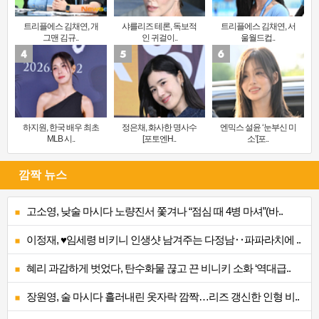
트리플에스 김채연, 개
샤를리즈 테론, 독보적
트리플에스 김채연, 서
그맨 김규..
인 귀걸이..
울월드컵..
하지원, 한국 배우 최초
정은채, 화사한 명사수
엔믹스 설윤 ‘눈부신 미
MLB 시..
[포토엔H..
소’[포..
깜짝 뉴스
고소영, 낮술 마시다 노량진서 쫓겨나 “점심 때 4병 마셔”(바..
이정재, ♥임세령 비키니 인생샷 남겨주는 다정남‥파파라치에 ..
혜리 과감하게 벗었다, 탄수화물 끊고 끈 비니키 소화 ‘역대급..
장원영, 술 마시다 흘러내린 옷자락 깜짝…리즈 갱신한 인형 비..