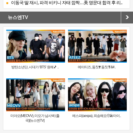
이동국 딸 재시, 파격 비키니 자태 깜짝…美 명문대 합격 후 리..
뉴스엔TV
방탄소년단, 시대가 ‘BTS’ 원해🎵 ..
에이티즈, 둠칫❣️ 둠칫❣&#..
미야오(MEOVV), 미모가 넘사벽 (출
에스파(aespa), 죄송해요🥺🎤마이..
국)[뉴스엔TV]