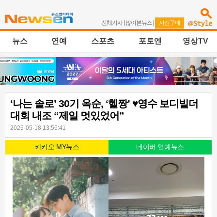
전체기사
|
많이본뉴스
|
사진구매
뉴스
연예
스포츠
포토엔
영상TV
‘나는 솔로’ 30기 옥순, ‘헬짱’ ♥영수 보디빌더
대회 내조 “제일 멋있었어”
2026-05-18 13:56:41
카카오 MY뉴스
네이버 연예뉴스