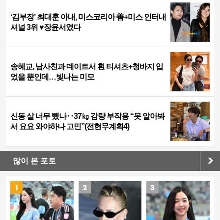
‘김부장’ 최대훈 아내, 미스코리아 善+미스 인터내
셔널 3위 ♥장윤서였다
송혜교, 남사친과 데이트서 흰 티셔츠+청바지 입
었을 뿐인데…빛나는 미모
신동 살 너무 뺐나‥37㎏ 감량 부작용 “못 알아봐
서 요요 와야하나 고민”(전현무계획4)
많이 본 포토