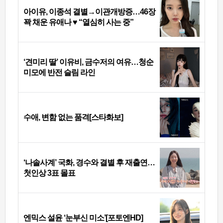
아이유, 이종석 결별→이관개방증…46장
꽉 채운 유애나 ♥ “열심히 사는 중”
‘견미리 딸’ 이유비, 금수저의 여유…청순
미모에 반전 슬림 라인
수애, 변함 없는 품격[스타화보]
‘나솔사계’ 국화, 경수와 결별 후 재출연…
첫인상 3표 몰표
엔믹스 설윤 ‘눈부신 미소’[포토엔HD]