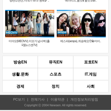
방탄소년단, 시대가 ‘BTS’ 원해🎵 ..
에이티즈, 둠칫❣️ 둠칫❣&#..
미야오(MEOVV), 미모가 넘사벽 (출
에스파(aespa), 죄송해요🥺🎤마이..
국)[뉴스엔TV]
방송EN
뮤직EN
포토EN
생활.문화
스포츠
IT.게임
경제
정치
사회
PC보기
|
전체기사
|
이용약관
|
개인정보처리방침
Copyright ⓒ 2004 Newsen. All rights reserved.