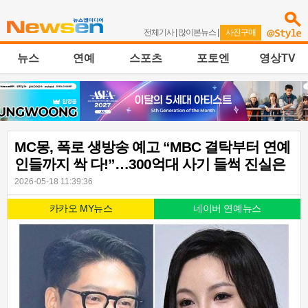
전체기사
|
많이본뉴스
|
사진구매
뉴스
연예
스포츠
포토엔
영상TV
MC몽, 폭로 생방송 예고 “MBC 결탁부터 연예
인들까지 싹 다!”…300억대 사기 들썩 진실은
2026-05-18 11:39:36
카카오 MY뉴스
네이버 연예뉴스