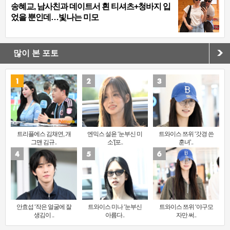
송혜교, 남사친과 데이트서 흰 티셔츠+청바지 입
었을 뿐인데…빛나는 미모
많이 본 포토
트리플에스 김채연, 개
엔믹스 설윤 ‘눈부신 미
트와이스 쯔위 ‘갓경 쓴
그맨 김규..
소’[포..
훈녀’..
안효섭 ‘작은 얼굴에 잘
트와이스 미나 ‘눈부신
트와이스 쯔위 ‘야구모
생김이 ..
아름다..
자만 써..