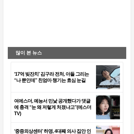
많이 본 뉴스
‘17억 빚잔치’ 김구라 전처, 아들 그리는
“나 뿐인데” 친엄마 챙기는 효심 눈길
여에스더, 예능서 민낯 공개했다가 댓글
에 충격 “눈 왜 저렇게 처졌냐고”(에스더
TV)
‘중증외상센터’ 하영, 4대째 의사 집안 인