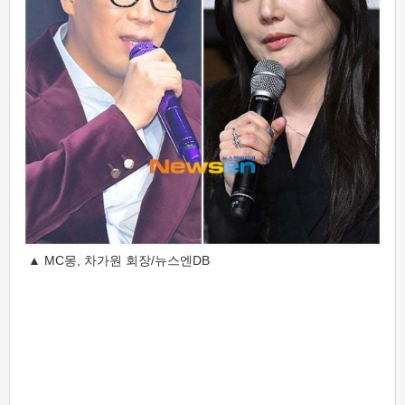
▲ MC몽, 차가원 회장/뉴스엔DB