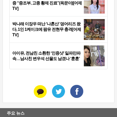
증 “증조부, 고종 황제 진료”(옥문아)[어제
TV]
박나래 이장우 떠난 ‘나혼산’ 덩어리즈 왔
다, 1인 1케이크에 팜유 전현무 충격[어제
TV]
아이유, 전남친 소환한 ‘인증샷’ 일파만파
속…남사친 변우석 선물도 남겼나 ‘훈훈’
주요 뉴스