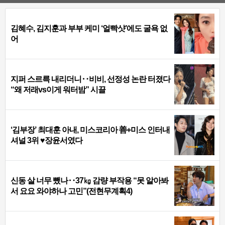
김혜수, 김지훈과 부부 케미 ‘얼빡샷’에도 굴욕 없
어
지퍼 스르륵 내리더니‥비비, 선정성 논란 터졌다
“왜 저래vs이게 워터밤” 시끌
‘김부장’ 최대훈 아내, 미스코리아 善+미스 인터내
셔널 3위 ♥장윤서였다
신동 살 너무 뺐나‥37㎏ 감량 부작용 “못 알아봐
서 요요 와야하나 고민”(전현무계획4)