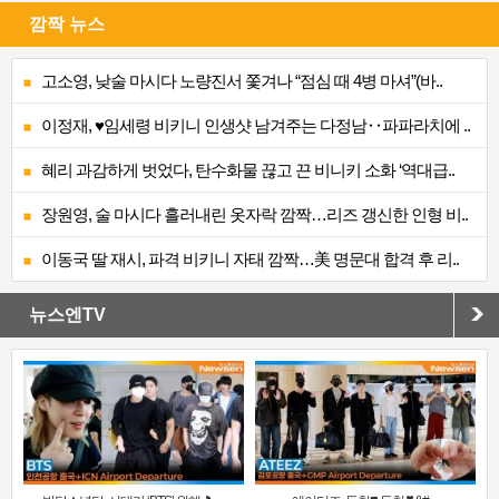
깜짝 뉴스
고소영, 낮술 마시다 노량진서 쫓겨나 “점심 때 4병 마셔”(바..
이정재, ♥임세령 비키니 인생샷 남겨주는 다정남‥파파라치에 ..
혜리 과감하게 벗었다, 탄수화물 끊고 끈 비니키 소화 ‘역대급..
장원영, 술 마시다 흘러내린 옷자락 깜짝…리즈 갱신한 인형 비..
이동국 딸 재시, 파격 비키니 자태 깜짝…美 명문대 합격 후 리..
뉴스엔TV