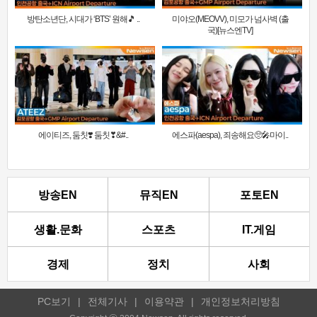
방탄소년단, 시대가 ‘BTS’ 원해🎵 ..
미야오(MEOVV), 미모가 넘사벽 (출
국)[뉴스엔TV]
에이티즈, 둠칫❣️ 둠칫❣&#..
에스파(aespa), 죄송해요🥺🎤마이..
방송EN
뮤직EN
포토EN
생활.문화
스포츠
IT.게임
경제
정치
사회
PC보기
|
전체기사
|
이용약관
|
개인정보처리방침