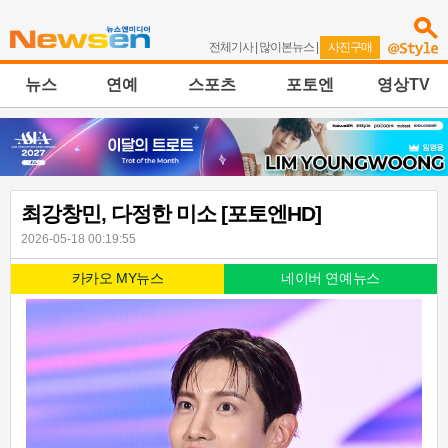
전체기사
|
많이본뉴스
|
사진구매
뉴스
연예
스포츠
포토엔
영상TV
최강창민, 다정한 미소 [포토엔HD]
2026-05-18 00:19:55
카카오 MY뉴스
네이버 연예뉴스