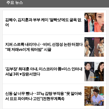
주요 뉴스
김혜수, 김지훈과 부부 케미 ‘얼빡샷’에도 굴욕 없
어
지퍼 스르륵 내리더니‥비비, 선정성 논란 터졌다
“왜 저래vs이게 워터밤” 시끌
‘김부장’ 최대훈 아내, 미스코리아 善+미스 인터내
셔널 3위 ♥장윤서였다
신동 살 너무 뺐나‥37㎏ 감량 부작용 “못 알아봐
서 요요 와야하나 고민”(전현무계획4)