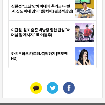
심현섭 “11살 연하 아내에 축의금 다 뺏
겨, 집도 아내 명의” (동치미)[결정적장면]
이찬원, 원조 춤꾼 박남정 향한 팬심 “어
머님 잘 계시지” 폭소(불후)
하츠투하츠 카르멘, 깜찍하게 [포토엔
HD]