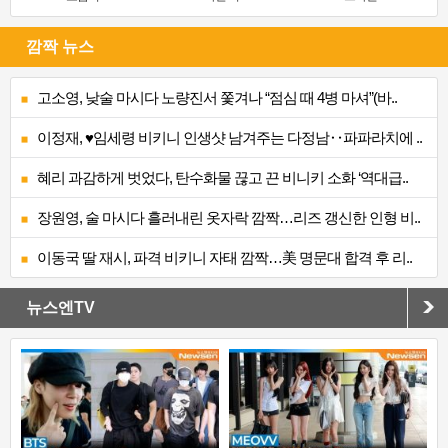
깜짝 뉴스
고소영, 낮술 마시다 노량진서 쫓겨나 “점심 때 4병 마셔”(바..
이정재, ♥임세령 비키니 인생샷 남겨주는 다정남‥파파라치에 ..
혜리 과감하게 벗었다, 탄수화물 끊고 끈 비니키 소화 ‘역대급..
장원영, 술 마시다 흘러내린 옷자락 깜짝…리즈 갱신한 인형 비..
이동국 딸 재시, 파격 비키니 자태 깜짝…美 명문대 합격 후 리..
뉴스엔TV