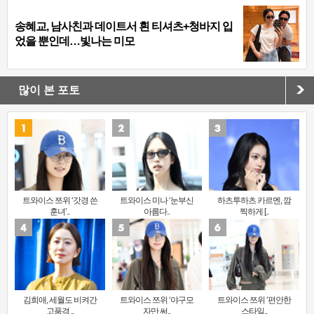
송혜교, 남사친과 데이트서 흰 티셔츠+청바지 입
었을 뿐인데…빛나는 미모
많이 본 포토
트와이스 쯔위 ‘갓경 쓴
트와이스 미나 ‘눈부신
하츠투하츠 카르멘, 깜
훈녀’..
아름다..
찍하게 [..
김희애, 세월도 비켜간
트와이스 쯔위 ‘야구모
트와이스 쯔위 ‘편안한
고품격 ..
자만 써..
스타일..