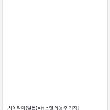
[사이타마(일본)=뉴스엔 유용주 기자]