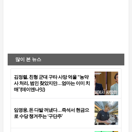
많이 본 뉴스
김정렬, 친형 군대 구타 사망 억울 “농약
사 처리, 범인 찾았지만…엄마는 이미 치
매”(데이앤나잇)
임영웅, 돈 다발 꺼냈다…즉석서 현금으
로 수당 챙겨주는 ‘구단주’