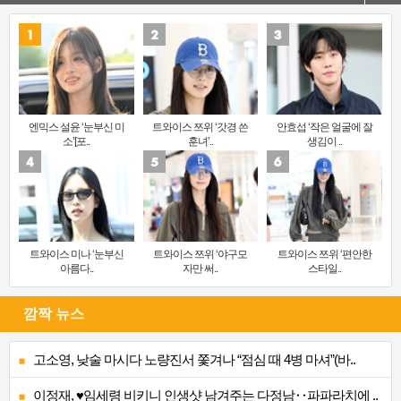
엔믹스 설윤 ‘눈부신 미
트와이스 쯔위 ‘갓경 쓴
안효섭 ‘작은 얼굴에 잘
소’[포..
훈녀’..
생김이 ..
트와이스 미나 ‘눈부신
트와이스 쯔위 ‘야구모
트와이스 쯔위 ‘편안한
아름다..
자만 써..
스타일..
깜짝 뉴스
고소영, 낮술 마시다 노량진서 쫓겨나 “점심 때 4병 마셔”(바..
이정재, ♥임세령 비키니 인생샷 남겨주는 다정남‥파파라치에 ..