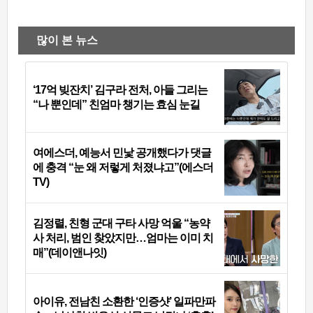
많이 본 뉴스
‘17억 빚잔치’ 김구라 전처, 아들 그리는
“나 뿐인데” 친엄마 챙기는 효심 눈길
여에스더, 예능서 민낯 공개했다가 댓글
에 충격 “눈 왜 저렇게 처졌냐고”(에스더
TV)
김정렬, 친형 군대 구타 사망 억울 “농약
사 처리, 범인 찾았지만…엄마는 이미 치
매”(데이앤나잇)
아이유, 전남친 소환한 ‘인증샷’ 일파만파