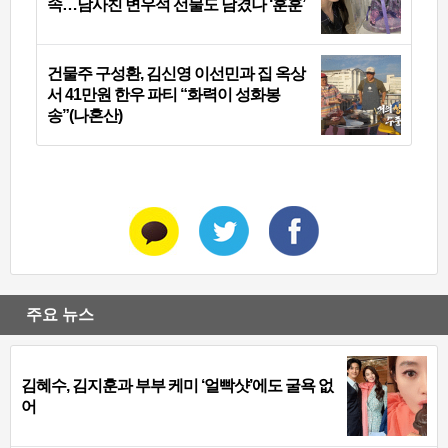
속…남사친 변우석 선물도 남겼나 ‘훈훈’
건물주 구성환, 김신영 이선민과 집 옥상
서 41만원 한우 파티 “화력이 성화봉
송”(나혼산)
주요 뉴스
김혜수, 김지훈과 부부 케미 ‘얼빡샷’에도 굴욕 없
어