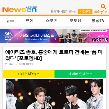
전체기사
|
많이본뉴스
|
사진구매
뉴스
연예
스포츠
포토엔
영상TV
에이티즈 종호, 홍중에게 트로피 건네는 ‘폼 미
쳤다’ [포토엔HD]
2026-05-18 00:18:49
카카오 MY뉴스
네이버 연예뉴스