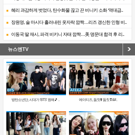
혜리 과감하게 벗었다, 탄수화물 끊고 끈 비니키 소화 ‘역대급..
장원영, 술 마시다 흘러내린 옷자락 깜짝…리즈 갱신한 인형 비..
이동국 딸 재시, 파격 비키니 자태 깜짝…美 명문대 합격 후 리..
뉴스엔TV
방탄소년단, 시대가 ‘BTS’ 원해🎵 ..
에이티즈, 둠칫❣️ 둠칫❣&#..