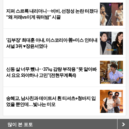
지퍼 스르륵 내리더니‥비비, 선정성 논란 터졌다
“왜 저래vs이게 워터밤” 시끌
‘김부장’ 최대훈 아내, 미스코리아 善+미스 인터내
셔널 3위 ♥장윤서였다
신동 살 너무 뺐나‥37㎏ 감량 부작용 “못 알아봐
서 요요 와야하나 고민”(전현무계획4)
송혜교, 남사친과 데이트서 흰 티셔츠+청바지 입
었을 뿐인데…빛나는 미모
많이 본 포토