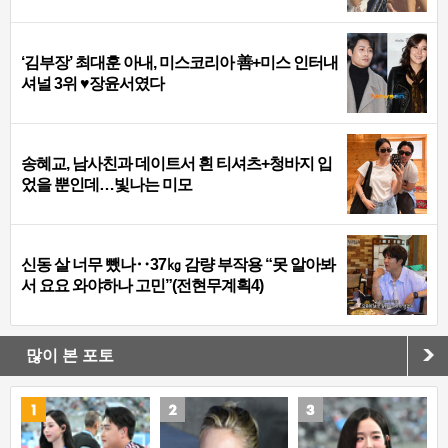
‘김부장’ 최대훈 아내, 미스코리아 善+미스 인터내
셔널 3위 ♥장윤서였다
송혜교, 남사친과 데이트서 흰 티셔츠+청바지 입
었을 뿐인데…빛나는 미모
신동 살 너무 뺐나‥37㎏ 감량 부작용 “못 알아봐
서 요요 와야하나 고민”(전현무계획4)
많이 본 포토