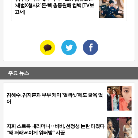
‘재벌X형사2’ 돈·빽 총동원해 컴백 [TV보
고서]
주요 뉴스
김혜수, 김지훈과 부부 케미 ‘얼빡샷’에도 굴욕 없
어
지퍼 스르륵 내리더니‥비비, 선정성 논란 터졌다
“왜 저래vs이게 워터밤” 시끌