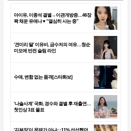
아이유, 이종석 결별→이관개방증…46장
꽉 채운 유애나 ♥ “열심히 사는 중”
‘견미리 딸’ 이유비, 금수저의 여유…청순
미모에 반전 슬림 라인
수애, 변함 없는 품격[스타화보]
‘나솔사계’ 국화, 경수와 결별 후 재출연…
첫인상 3표 몰표
‘김부장’이 문제가 아냐‥11% 섭섭했던