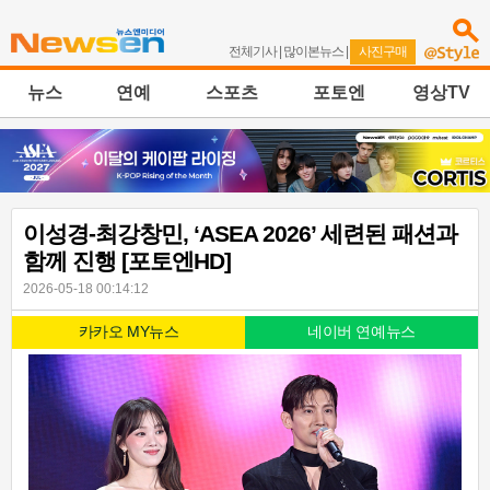
전체기사
|
많이본뉴스
|
사진구매
뉴스
연예
스포츠
포토엔
영상TV
이성경-최강창민, ‘ASEA 2026’ 세련된 패션과
함께 진행 [포토엔HD]
2026-05-18 00:14:12
카카오 MY뉴스
네이버 연예뉴스