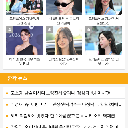
트리플에스 김채연, 개
샤를리즈 테론, 독보적
트리플에스 김채연, 서
그맨 김규..
인 귀걸이..
울월드컵..
하지원, 한국 배우 최초
엔믹스 설윤 ‘눈부신 미
트리플에스 김채연, 인
MLB 시..
소’[포..
형 그 자..
깜짝 뉴스
고소영, 낮술 마시다 노량진서 쫓겨나 “점심 때 4병 마셔”(바..
이정재, ♥임세령 비키니 인생샷 남겨주는 다정남‥파파라치에 ..
혜리 과감하게 벗었다, 탄수화물 끊고 끈 비니키 소화 ‘역대급..
장원영, 술 마시다 흘러내린 옷자락 깜짝…리즈 갱신한 인형 비..