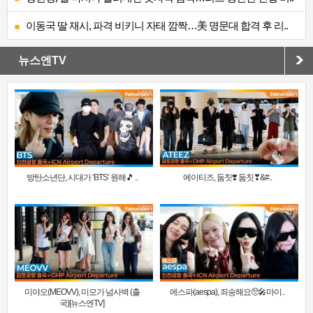
이동국 딸 재시, 파격 비키니 자태 깜짝…美 명문대 합격 후 리..
뉴스엔TV
방탄소년단, 시대가 ‘BTS’ 원해🎵 ..
에이티즈, 둠칫❣️ 둠칫❣&#..
미야오(MEOVV), 미모가 넘사벽 (출
에스파(aespa), 죄송해요🥺🎤마이..
국)[뉴스엔TV]