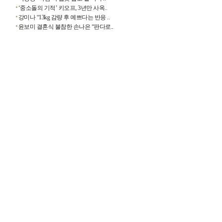
‘중소돌의 기적’ 키오프, 3년만 사옥..
강미나 “13kg 감량 후 예쁘다는 반응 ..
윤보미 결혼식 불참한 손나은 “판다로..