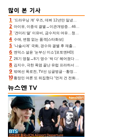
‘드라우닝 걔’ 우즈, 데뷔 12년만 일냈다…체조경기장 입성 확정
아이유, 이종석 결별→이관개방증…46장 꽉 채운 유애나 ♥ “열심히 사는 중”
‘견미리 딸’ 이유비, 금수저의 여유…청순 미모에 반전 슬림 라인
수애, 변함 없는 품격[스타화보]
‘나솔사계’ 국화, 경수와 결별 후 재출연…첫인상 3표 몰표
엔믹스 설윤 ‘눈부신 미소’[포토엔HD]
26기 영철→8기 영수 ‘싹 다’ 헤어졌다 ‘나솔사계’ 충격의 현커 0쌍 (촌장TV)
김지수, 극한 폭염 끝난 유럽 프라하서 쾌적한 여름나기 “선풍기만으로 지내”
밖에선 폭로전, TV선 싱글벙글‥황정민 ‘틈만 나면’ 출연, 피로감은 시청자 몫
황정민 여론 또 뒤집혔다 “먼저 건 전화 62통, 그만 연락해” vs 女팬 “녹취 다 올려” 진흙탕 싸움