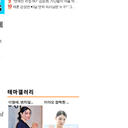
“연예인 걱정 NO” 김승현, 가난팔이 악플 억울할만‥아내+딸과 日 여행
재혼 강성연 ♥2살 연하 의사남편 누구? ‘그알’ 자문의에 훈남 비주얼 초엘리트 스펙 [종합]
세
5
이영애, 변치않...
미야오 깜찍한 ...
 남