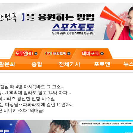
심 때 4병 마셔”(바로 그 고소...
…100억대 빌라도 팔고 14억 아파...
깜짝…리즈 갱신한 인형 비주얼
는 다정남‥파파라치에 걸린 11년차...
 비니키 소화 ‘역대급’