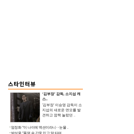
‘김부장’ 감독, 소지섭 캐
스..
'김부장' 이승영 감독이 소
지섭의 새로운 면모를 발
견하고 깜짝 놀랐던 ..
엄정화 “이 나이에 액션이라니‥눈물 ..
박성웅 “폭염 속 갑옷 입고 말 타며 ..