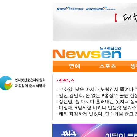
고소영, 낮술 마시다 노량진서 쫓겨나 “점
임신 김민희, 돈 없는 ♥홍상수 불륜 진심
장원영, 술 마시다 흘러내린 옷자락 
이정재, ♥임세령 비키니 인생샷 남겨주
혜리 과감하게 벗었다, 탄수화물 끊고 끈