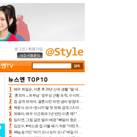
로그인
|
회원가입
배우 최일순, 이혼 후 20년 산속 생활 “딸 내가 버렸다고 원망‥맘 아파”(특종)[어제TV]
‘혼외자→유부남’ 정우성 근황 포착, 수식억 해킹 피해 후배 만났다 “존경하는”
집 공개 유재석, 결혼사진 라면 냄비 받침대 되고 분노‥가족사진도 피해(놀뭐)[어제TV]
백윤식 손녀+정시아 딸 첫 유화 공개, LA 아트쇼→서울국제조각페스타 작가다운 수준급 실력
유혜리, 배우 이근희과 1년 반만 이혼 왜? “식칼 꽂고 의자 던져” 충격 폭로(특종)[어제TV]
임지연, 그림 같은 발리 배경? 뼈말라 청순 비키니 핏에 상대 안 되네
김성수, ♥박소윤 집 이불 폐기 처분 “어떤 X이랑 썼을지 몰라” 질투(신랑수업2)[어제TV]
44kg 송가인 “비가 오나 눈이 오나” 매일 이 운동, 허벅지 근육량 상승+체지방 감소