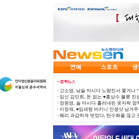
고소영, 낮술 마시다 노량진서 쫓겨나 “점
임신 김민희, 돈 없는 ♥홍상수 불륜 진심
장원영, 술 마시다 흘러내린 옷자락 
이정재, ♥임세령 비키니 인생샷 남겨주
혜리 과감하게 벗었다, 탄수화물 끊고 끈