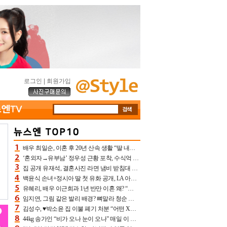
로그인
|
회원가입
배우 최일순, 이혼 후 20년 산속 생활 “딸 내가 버렸다고 원망‥맘 아파”(특종)[어제TV]
‘혼외자→유부남’ 정우성 근황 포착, 수식억 해킹 피해 후배 만났다 “존경하는”
집 공개 유재석, 결혼사진 라면 냄비 받침대 되고 분노‥가족사진도 피해(놀뭐)[어제TV]
백윤식 손녀+정시아 딸 첫 유화 공개, LA 아트쇼→서울국제조각페스타 작가다운 수준급 실력
유혜리, 배우 이근희과 1년 반만 이혼 왜? “식칼 꽂고 의자 던져” 충격 폭로(특종)[어제TV]
임지연, 그림 같은 발리 배경? 뼈말라 청순 비키니 핏에 상대 안 되네
김성수, ♥박소윤 집 이불 폐기 처분 “어떤 X이랑 썼을지 몰라” 질투(신랑수업2)[어제TV]
44kg 송가인 “비가 오나 눈이 오나” 매일 이 운동, 허벅지 근육량 상승+체지방 감소