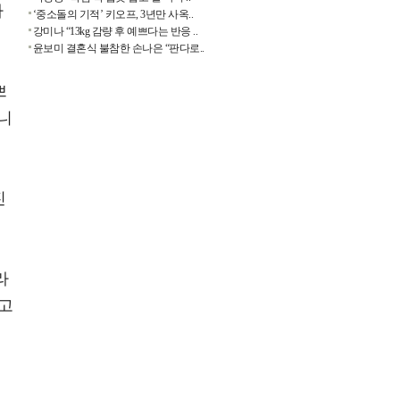
다
‘중소돌의 기적’ 키오프, 3년만 사옥..
강미나 “13kg 감량 후 예쁘다는 반응 ..
윤보미 결혼식 불참한 손나은 “판다로..
쁘
니
진
라
라고
이