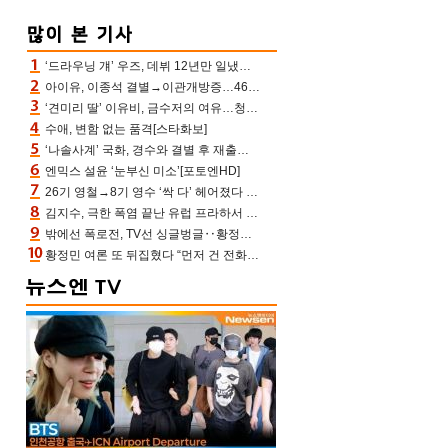
‘드라우닝 걔’ 우즈, 데뷔 12년만 일냈다…체조경기장 입성 확정
아이유, 이종석 결별→이관개방증…46장 꽉 채운 유애나 ♥ “열심히 사는 중”
‘견미리 딸’ 이유비, 금수저의 여유…청순 미모에 반전 슬림 라인
수애, 변함 없는 품격[스타화보]
‘나솔사계’ 국화, 경수와 결별 후 재출연…첫인상 3표 몰표
엔믹스 설윤 ‘눈부신 미소’[포토엔HD]
26기 영철→8기 영수 ‘싹 다’ 헤어졌다 ‘나솔사계’ 충격의 현커 0쌍 (촌장TV)
김지수, 극한 폭염 끝난 유럽 프라하서 쾌적한 여름나기 “선풍기만으로 지내”
밖에선 폭로전, TV선 싱글벙글‥황정민 ‘틈만 나면’ 출연, 피로감은 시청자 몫
황정민 여론 또 뒤집혔다 “먼저 건 전화 62통, 그만 연락해” vs 女팬 “녹취 다 올려” 진흙탕 싸움