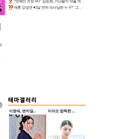
“연예인 걱정 NO” 김승현, 가난팔이 악플 억울할만‥아내+딸과 日 여행
재혼 강성연 ♥2살 연하 의사남편 누구? ‘그알’ 자문의에 훈남 비주얼 초엘리트 스펙 [종합]
진
0
중
이영애, 변치않...
미야오 깜찍한 ...
로