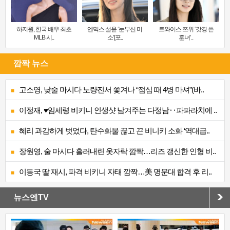
하지원, 한국 배우 최초
엔믹스 설윤 ‘눈부신 미
트와이스 쯔위 ‘갓경 쓴
MLB 시..
소’[포..
훈녀’..
깜짝 뉴스
고소영, 낮술 마시다 노량진서 쫓겨나 “점심 때 4병 마셔”(바..
이정재, ♥임세령 비키니 인생샷 남겨주는 다정남‥파파라치에 ..
혜리 과감하게 벗었다, 탄수화물 끊고 끈 비니키 소화 ‘역대급..
장원영, 술 마시다 흘러내린 옷자락 깜짝…리즈 갱신한 인형 비..
이동국 딸 재시, 파격 비키니 자태 깜짝…美 명문대 합격 후 리..
뉴스엔TV