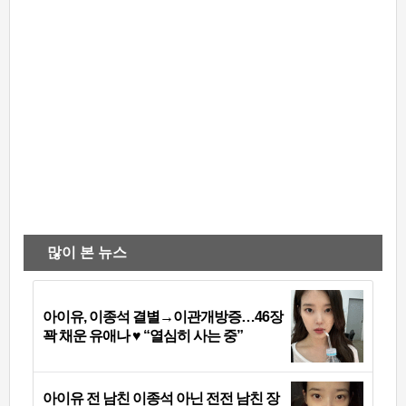
많이 본 뉴스
아이유, 이종석 결별→이관개방증…46장
꽉 채운 유애나 ♥ “열심히 사는 중”
아이유 전 남친 이종석 아닌 전전 남친 장