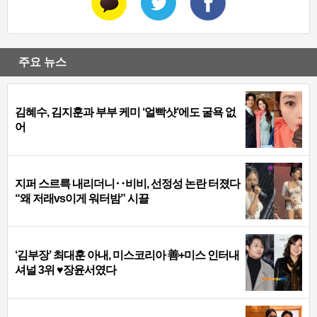
주요 뉴스
김혜수, 김지훈과 부부 케미 ‘얼빡샷’에도 굴욕 없
어
지퍼 스르륵 내리더니‥비비, 선정성 논란 터졌다
“왜 저래vs이게 워터밤” 시끌
‘김부장’ 최대훈 아내, 미스코리아 善+미스 인터내
셔널 3위 ♥장윤서였다