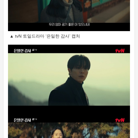
▲ tvN 토일드라마 ‘은밀한 감사’ 캡처