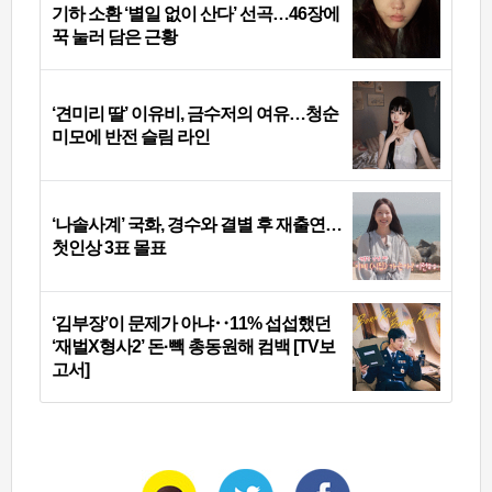
기하 소환 ‘별일 없이 산다’ 선곡…46장에
꾹 눌러 담은 근황
‘견미리 딸’ 이유비, 금수저의 여유…청순
미모에 반전 슬림 라인
‘나솔사계’ 국화, 경수와 결별 후 재출연…
첫인상 3표 몰표
‘김부장’이 문제가 아냐‥11% 섭섭했던
‘재벌X형사2’ 돈·빽 총동원해 컴백 [TV보
고서]