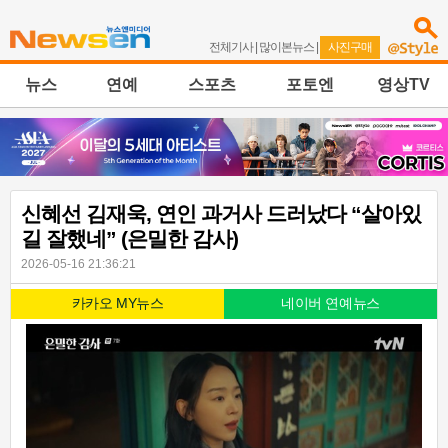
전체기사
|
많이본뉴스
|
사진구매
뉴스
연예
스포츠
포토엔
영상TV
신혜선 김재욱, 연인 과거사 드러났다 “살아있
길 잘했네” (은밀한 감사)
2026-05-16 21:36:21
카카오 MY뉴스
네이버 연예뉴스