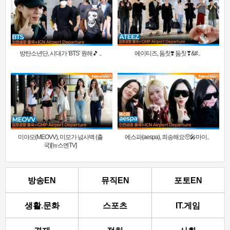
방탄소년단, 시대가 ‘BTS’ 원해🎵 ..
에이티즈, 둠칫❣️ 둠칫❣&#..
미야오(MEOVV), 미모가 넘사벽 (출
에스파(aespa), 죄송해요🥺🎤마이..
국)[뉴스엔TV]
방송EN
뮤직EN
포토EN
생활.문화
스포츠
IT.게임