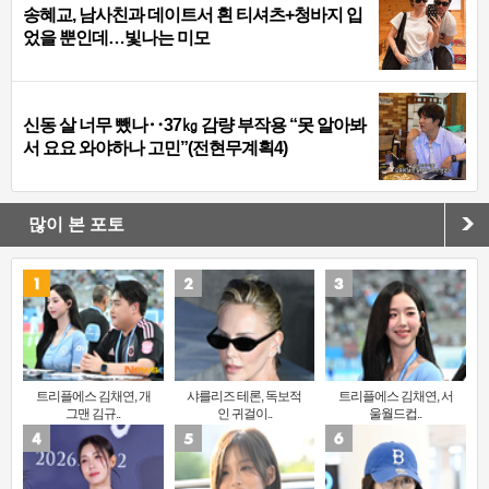
송혜교, 남사친과 데이트서 흰 티셔츠+청바지 입
었을 뿐인데…빛나는 미모
신동 살 너무 뺐나‥37㎏ 감량 부작용 “못 알아봐
서 요요 와야하나 고민”(전현무계획4)
많이 본 포토
트리플에스 김채연, 개
샤를리즈 테론, 독보적
트리플에스 김채연, 서
그맨 김규..
인 귀걸이..
울월드컵..