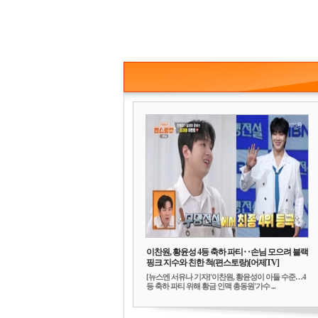
이찬원, 황윤성 4등 축하 파티‥손님 모으려 블랙
핑크 지수와 친한 척(편스토랑)[어제TV]
[뉴스엔 서유나 기자]'이찬원, 황윤성이 아들 수준…4
등 축하 파티 위해 황금 인맥 총동원'가수 ...