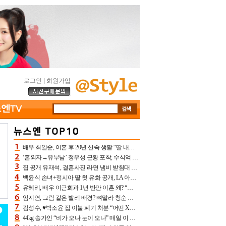
로그인
|
회원가입
배우 최일순, 이혼 후 20년 산속 생활 “딸 내가 버렸다고 원망‥맘 아파”(특종)[어제TV]
‘혼외자→유부남’ 정우성 근황 포착, 수식억 해킹 피해 후배 만났다 “존경하는”
집 공개 유재석, 결혼사진 라면 냄비 받침대 되고 분노‥가족사진도 피해(놀뭐)[어제TV]
백윤식 손녀+정시아 딸 첫 유화 공개, LA 아트쇼→서울국제조각페스타 작가다운 수준급 실력
유혜리, 배우 이근희과 1년 반만 이혼 왜? “식칼 꽂고 의자 던져” 충격 폭로(특종)[어제TV]
임지연, 그림 같은 발리 배경? 뼈말라 청순 비키니 핏에 상대 안 되네
김성수, ♥박소윤 집 이불 폐기 처분 “어떤 X이랑 썼을지 몰라” 질투(신랑수업2)[어제TV]
44kg 송가인 “비가 오나 눈이 오나” 매일 이 운동, 허벅지 근육량 상승+체지방 감소