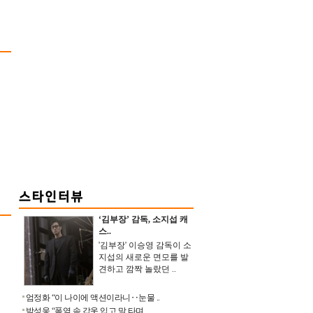
‘김부장’ 감독, 소지섭 캐
스..
'김부장' 이승영 감독이 소
지섭의 새로운 면모를 발
견하고 깜짝 놀랐던 ..
엄정화 “이 나이에 액션이라니‥눈물 ..
박성웅 “폭염 속 갑옷 입고 말 타며 ..