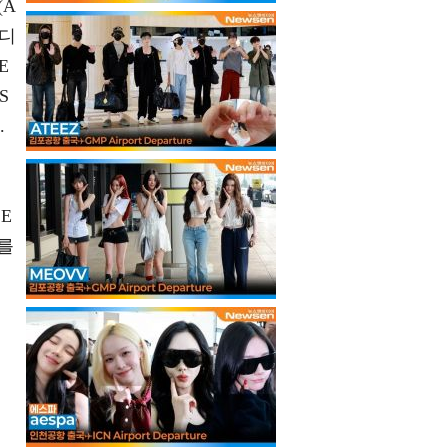
(A
캔디
E
S
.
SE
V를