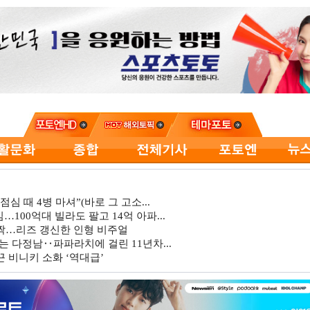
심 때 4병 마셔”(바로 그 고소...
…100억대 빌라도 팔고 14억 아파...
깜짝…리즈 갱신한 인형 비주얼
는 다정남‥파파라치에 걸린 11년차...
 비니키 소화 ‘역대급’