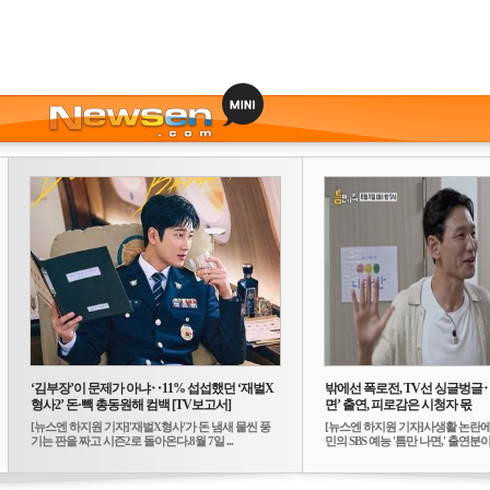
‘김부장’이 문제가 아냐‥11% 섭섭했던 ‘재벌X
밖에선 폭로전, TV선 싱글벙글
형사2’ 돈·빽 총동원해 컴백 [TV보고서]
면’ 출연, 피로감은 시청자 몫
[뉴스엔 하지원 기자]'재벌X형사'가 돈 냄새 물씬 풍
[뉴스엔 하지원 기자]사생활 논란에
기는 판을 짜고 시즌2로 돌아온다.8월 7일 ...
민의 SBS 예능 '틈만 나면,' 출연분이 