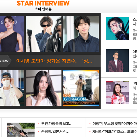
스
시크
[
트
범 &
M
산서
[
자
도 
“매
래 
[
송
들이
-
부친 가정폭력 보고...
-
이정현, 무보정 맞아? 어마어마한
-
손담비, 일본서 신...
-
채시라 “아프다” 호소→모델 이소