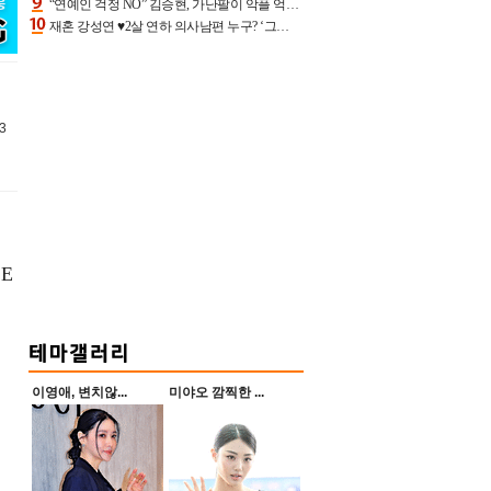
“연예인 걱정 NO” 김승현, 가난팔이 악플 억울할만‥아내+딸과 日 여행
재혼 강성연 ♥2살 연하 의사남편 누구? ‘그알’ 자문의에 훈남 비주얼 초엘리트 스펙 [종합]
3
SE
이영애, 변치않...
미야오 깜찍한 ...