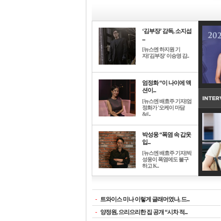
‘김부장’ 감독, 소지섭
...
[뉴스엔 하지원 기
자]'김부장' 이승영 감..
엄정화 “이 나이에 액
션이...
[뉴스엔 배효주 기자]엄
정화가 '오케이 마담
&#..
박성웅 “폭염 속 갑옷
입...
[뉴스엔 배효주 기자]박
성웅이 폭염에도 불구
하고 K..
-
트와이스 미나 이렇게 글래머였나, 드...
-
양정원, 으리으리한 집 공개 “시차 적...