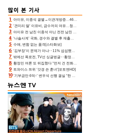
아이유, 이종석 결별→이관개방증…46장 꽉 채운 유애나 ♥ “열심히 사는 중”
‘견미리 딸’ 이유비, 금수저의 여유…청순 미모에 반전 슬림 라인
아이유 전 남친 이종석 아닌 전전 남친 장기하 소환 ‘별일 없이 산다’ 선곡…46장에 꾹 눌러 담은 근황
‘나솔사계’ 국화, 경수와 결별 후 재출연…첫인상 3표 몰표
수애, 변함 없는 품격[스타화보]
‘김부장’이 문제가 아냐‥11% 섭섭했던 ‘재벌X형사2’ 돈·빽 총동원해 컴백 [TV보고서]
밖에선 폭로전, TV선 싱글벙글‥황정민 ‘틈만 나면’ 출연, 피로감은 시청자 몫
황정민 여론 또 뒤집혔다 “먼저 건 전화 62통, 그만 연락해” vs 女팬 “녹취 다 올려” 진흙탕 싸움
트와이스 쯔위 ‘갓경 쓴 훈녀’[포토엔HD]
‘기부금만 6억↑’ 변우석 선행 결실 “한 아이 치료 마쳐”‥‘유캠’ 출연자가 전한 미담