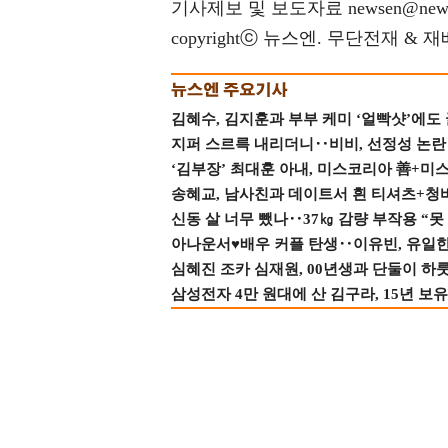
기사제보 및 보도자료 newsen@news
copyrightⓒ 뉴스엔. 무단전재 & 
김혜수, 김지훈과 부부 케미 ‘얼빡샷’에도
지퍼 스르륵 내리더니‥비비, 선정성 논란 터
‘김부장’ 최대훈 아내, 미스코리아 善+미
송혜교, 남사친과 데이트서 흰 티셔츠+청
신동 살 너무 뺐나‥37㎏ 감량 부작용 “못
아나운서♥배우 커플 탄생‥이유빈, 유일한 최
심혜진 조카 심재원, 00년생과 단둘이 하룻밤
삼성전자 4만 원대에 산 김구라, 15년 보유