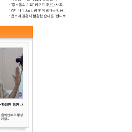
‘중소돌의 기적’ 키오프, 3년만 사옥..
강미나 “13kg 감량 후 예쁘다는 반응 ..
윤보미 결혼식 불참한 손나은 “판다로..
‥황정민 ‘틈만 나
 휩싸인 배우 황정
예정...