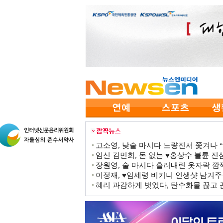
고소영, 낮술 마시다 노량진서 쫓겨나 “점
임신 김민희, 돈 없는 ♥홍상수 불륜 진심
장원영, 술 마시다 흘러내린 옷자락 
이정재, ♥임세령 비키니 인생샷 남겨주
혜리 과감하게 벗었다, 탄수화물 끊고 끈