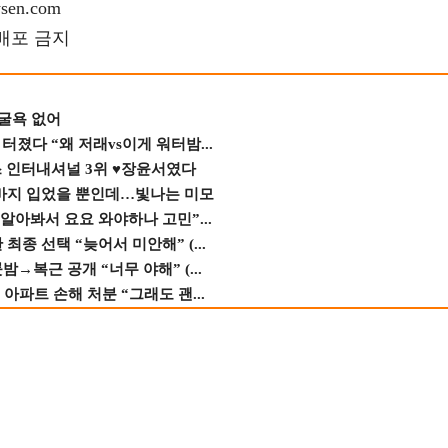
en.com
재배포 금지
 굴욕 없어
졌다 “왜 저래vs이게 워터밤...
스 인터내셔널 3위 ♥장윤서였다
바지 입었을 뿐인데…빛나는 미모
 알아봐서 요요 와야하나 고민”...
종 선택 “늦어서 미안해” (...
→복근 공개 “너무 야해” (...
 아파트 손해 처분 “그래도 괜...