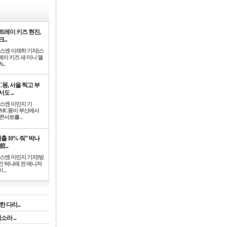
트레이 키즈 현진,
...
뉴스엔 이재하 기자]스
레이 키즈 새 미니 앨
..
C몽, 서울 찍고 부
도 ...
뉴스엔 이민지 기
]MC몽이 부산에서
콘서트를 ..
출 10% 줘” 박나
前...
뉴스엔 이민지 기자]방
인 박나래 전 매니저
 ..
 다리...
라 ...