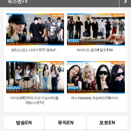
뉴스엔TV
방탄소년단, 시대가 ‘BTS’ 원해🎵 ..
에이티즈, 둠칫❣️ 둠칫❣&#..
미야오(MEOVV), 미모가 넘사벽 (출
에스파(aespa), 죄송해요🥺🎤마이..
국)[뉴스엔TV]
방송EN
뮤직EN
포토EN