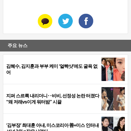
주요 뉴스
김혜수, 김지훈과 부부 케미 ‘얼빡샷’에도 굴욕 없
어
지퍼 스르륵 내리더니‥비비, 선정성 논란 터졌다
“왜 저래vs이게 워터밤” 시끌
‘김부장’ 최대훈 아내, 미스코리아 善+미스 인터내