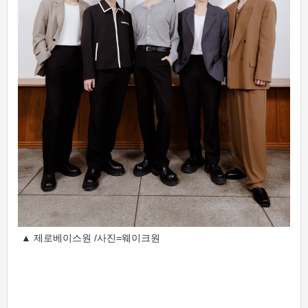
▲ 제로베이스원 /사진=웨이크원