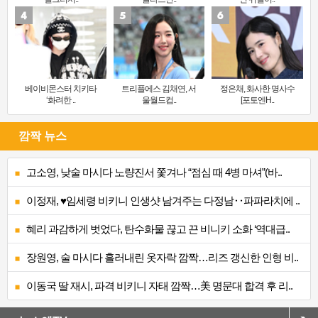
베이비몬스터 치키타
트리플에스 김채연, 서
정은채, 화사한 명사수
‘화려한 ..
울월드컵..
[포토엔H..
깜짝 뉴스
고소영, 낮술 마시다 노량진서 쫓겨나 “점심 때 4병 마셔”(바..
이정재, ♥임세령 비키니 인생샷 남겨주는 다정남‥파파라치에 ..
혜리 과감하게 벗었다, 탄수화물 끊고 끈 비니키 소화 ‘역대급..
장원영, 술 마시다 흘러내린 옷자락 깜짝…리즈 갱신한 인형 비..
이동국 딸 재시, 파격 비키니 자태 깜짝…美 명문대 합격 후 리..