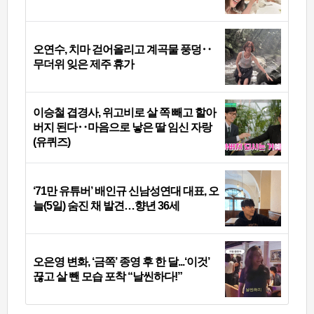
오연수, 치마 걷어올리고 계곡물 풍덩‥
무더위 잊은 제주 휴가
이승철 겹경사, 위고비로 살 쪽 빼고 할아
버지 된다‥마음으로 낳은 딸 임신 자랑
(유퀴즈)
‘71만 유튜버’ 배인규 신남성연대 대표, 오
늘(5일) 숨진 채 발견…향년 36세
오은영 변화, ‘금쪽’ 종영 후 한 달...‘이것’
끊고 살 뺀 모습 포착 “날씬하다!”