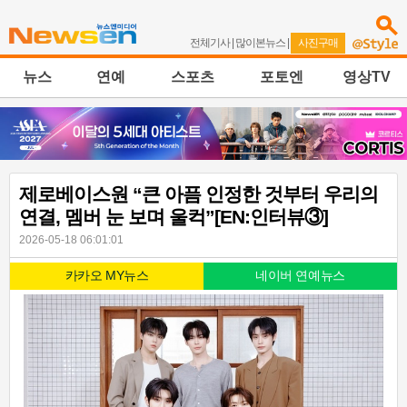
전체기사
|
많이본뉴스
|
사진구매
뉴스
연예
스포츠
포토엔
영상TV
제로베이스원 “큰 아픔 인정한 것부터 우리의
연결, 멤버 눈 보며 울컥”[EN:인터뷰③]
2026-05-18 06:01:01
카카오 MY뉴스
네이버 연예뉴스