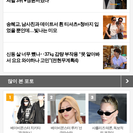
셔널 3위 ♥장윤서였다
송혜교, 남사친과 데이트서 흰 티셔츠+청바지 입
었을 뿐인데…빛나는 미모
신동 살 너무 뺐나‥37㎏ 감량 부작용 “못 알아봐
서 요요 와야하나 고민”(전현무계획4)
많이 본 포토
베이비몬스터 치키타
베이비몬스터 루카 ‘선
샤를리즈 테론, 독보적
‘걸크러시..
글라스만..
인 귀걸이..