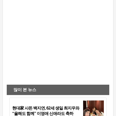
많이 본 뉴스
현대家 사돈 백지연, 62세 생일 최지우와
“올해도 함께” 이영애 신애라도 축하