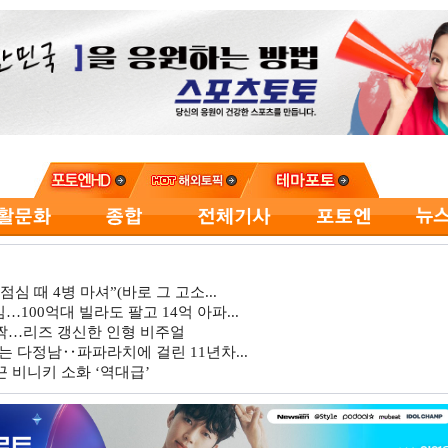
심 때 4병 마셔”(바로 그 고소...
…100억대 빌라도 팔고 14억 아파...
깜짝…리즈 갱신한 인형 비주얼
는 다정남‥파파라치에 걸린 11년차...
 비니키 소화 ‘역대급’