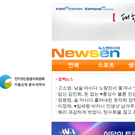
고소영, 낮술 마시다 노량진서 쫓겨나 “점
임신 김민희, 돈 없는 ♥홍상수 불륜 진심
장원영, 술 마시다 흘러내린 옷자락 
이정재, ♥임세령 비키니 인생샷 남겨주
혜리 과감하게 벗었다, 탄수화물 끊고 끈