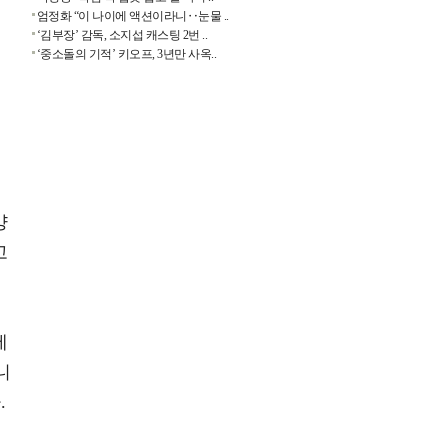
엄정화 “이 나이에 액션이라니‥눈물 ..
‘김부장’ 감독, 소지섭 캐스팅 2번 ..
‘중소돌의 기적’ 키오프, 3년만 사옥..
혜
양
고
에
니
.