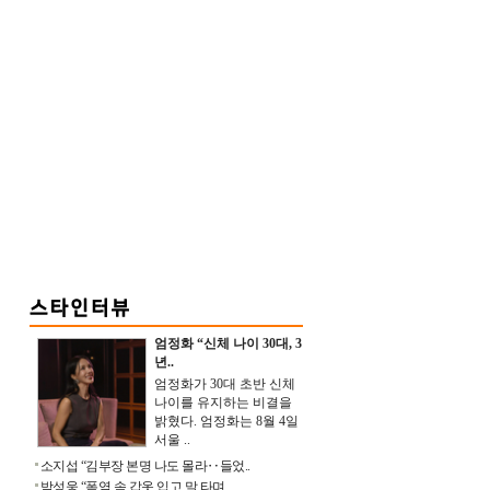
엄정화 “신체 나이 30대, 3
년..
엄정화가 30대 초반 신체
나이를 유지하는 비결을
밝혔다. 엄정화는 8월 4일
서울 ..
소지섭 “김부장 본명 나도 몰라‥들었..
박성웅 “폭염 속 갑옷 입고 말 타며 ..