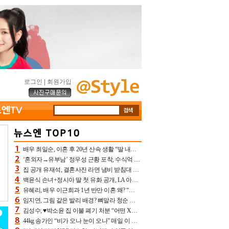
로그인
|
회원가입
배우 최일순, 이혼 후 20년 산속 생활 “딸 내가 버렸다고 원망‥맘 아파”(특종)[어제TV]
‘혼외자→유부남’ 정우성 근황 포착, 수식억 해킹 피해 후배 만났다 “존경하는”
집 공개 유재석, 결혼사진 라면 냄비 받침대 되고 분노‥가족사진도 피해(놀뭐)[어제TV]
백윤식 손녀+정시아 딸 첫 유화 공개, LA 아트쇼→서울국제조각페스타 작가다운 수준급 실력
유혜리, 배우 이근희과 1년 반만 이혼 왜? “식칼 꽂고 의자 던져” 충격 폭로(특종)[어제TV]
임지연, 그림 같은 발리 배경? 뼈말라 청순 비키니 핏에 상대 안 되네
김성수, ♥박소윤 집 이불 폐기 처분 “어떤 X이랑 썼을지 몰라” 질투(신랑수업2)[어제TV]
44kg 송가인 “비가 오나 눈이 오나” 매일 이 운동, 허벅지 근육량 상승+체지방 감소