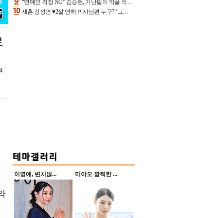
“연예인 걱정 NO” 김승현, 가난팔이 악플 억울할만‥아내+딸과 日 여행
재혼 강성연 ♥2살 연하 의사남편 누구? ‘그알’ 자문의에 훈남 비주얼 초엘리트 스펙 [종합]
로
4
이영애, 변치않...
미야오 깜찍한 ...
라