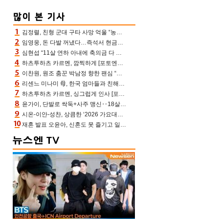
김정렬, 친형 군대 구타 사망 억울 “농약사 처리, 범인 찾았지만…엄마는 이미 치매”(데이앤나잇)
임영웅, 돈 다발 꺼냈다…즉석서 현금으로 수당 챙겨주는 ‘구단주’
심현섭 “11살 연하 아내에 축의금 다 뺏겨, 집도 아내 명의” (동치미)[결정적장면]
하츠투하츠 카르멘, 깜찍하게 [포토엔HD]
이찬원, 원조 춤꾼 박남정 향한 팬심 “어머님 잘 계시지” 폭소(불후)
리센느 미나미 母, 한국 엄마들과 친해진 비결=BTS “최애 정국 얘기로 통해”(전참시)
하츠투하츠 카르멘, 싱그럽게 인사 [포토엔HD]
윤가이, 단발로 싹둑+사주 맹신‥18살 연상 ♥장기하 반한 엉뚱·열정 매력(전참시)
시온-이안-성찬, 상큼한 ‘2026 가요대전 썸머’ MC [포토엔HD]
재혼 발표 오윤아, 신혼도 못 즐기고 일만 “발달장애 子도 취업 1년차, 연차 없어”