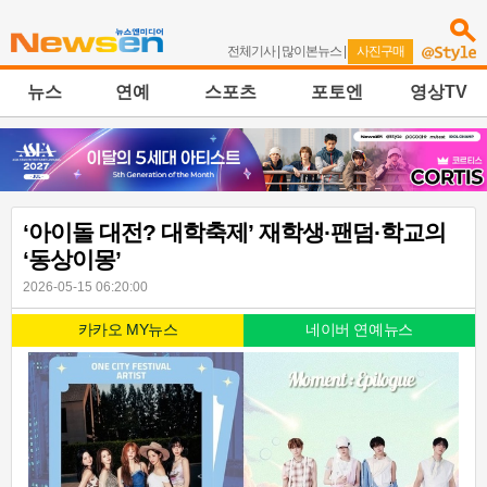
전체기사
|
많이본뉴스
|
사진구매
뉴스
연예
스포츠
포토엔
영상TV
‘아이돌 대전? 대학축제’ 재학생·팬덤·학교의
‘동상이몽’
2026-05-15 06:20:00
카카오 MY뉴스
네이버 연예뉴스