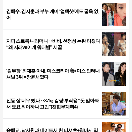
김혜수, 김지훈과 부부 케미 ‘얼빡샷’에도 굴욕 없
어
지퍼 스르륵 내리더니‥비비, 선정성 논란 터졌다
“왜 저래vs이게 워터밤” 시끌
‘김부장’ 최대훈 아내, 미스코리아 善+미스 인터내
셔널 3위 ♥장윤서였다
신동 살 너무 뺐나‥37㎏ 감량 부작용 “못 알아봐
서 요요 와야하나 고민”(전현무계획4)
송혜교, 남사친과 데이트서 흰 티셔츠+청바지 입