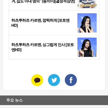
겨, 집도 아내 명의” (동치미)[결정적장면]
하츠투하츠 카르멘, 깜찍하게 [포토엔
HD]
하츠투하츠 카르멘, 싱그럽게 인사 [포토
엔HD]
주요 뉴스