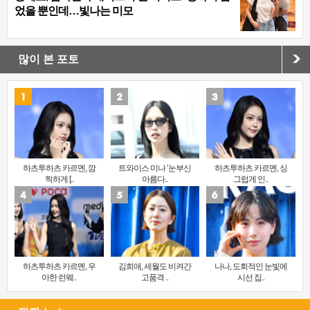
었을 뿐인데…빛나는 미모
많이 본 포토
하츠투하츠 카르멘, 깜
트와이스 미나 ‘눈부신
하츠투하츠 카르멘, 싱
찍하게 [..
아름다..
그럽게 인..
하츠투하츠 카르멘, 우
김희애, 세월도 비켜간
나나, 도회적인 눈빛에
아한 런웨..
고품격 ..
시선 집..