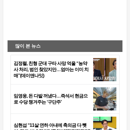
많이 본 뉴스
김정렬, 친형 군대 구타 사망 억울 “농약
사 처리, 범인 찾았지만…엄마는 이미 치
매”(데이앤나잇)
임영웅, 돈 다발 꺼냈다…즉석서 현금으
로 수당 챙겨주는 ‘구단주’
심현섭 “11살 연하 아내에 축의금 다 뺏