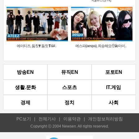
에이티즈, 둠칫❣️ 둠칫❣&#..
에스파(aespa), 죄송해요🥺🎤마이..
방송EN
뮤직EN
포토EN
생활.문화
스포츠
IT.게임
경제
정치
사회
PC보기
|
전체기사
|
이용약관
|
개인정보처리방침
Copyright ⓒ 2004 Newsen. All rights reserved.