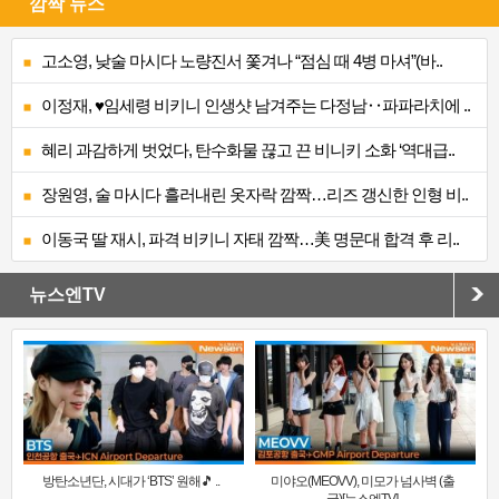
깜짝 뉴스
고소영, 낮술 마시다 노량진서 쫓겨나 “점심 때 4병 마셔”(바..
이정재, ♥임세령 비키니 인생샷 남겨주는 다정남‥파파라치에 ..
혜리 과감하게 벗었다, 탄수화물 끊고 끈 비니키 소화 ‘역대급..
장원영, 술 마시다 흘러내린 옷자락 깜짝…리즈 갱신한 인형 비..
이동국 딸 재시, 파격 비키니 자태 깜짝…美 명문대 합격 후 리..
뉴스엔TV
방탄소년단, 시대가 ‘BTS’ 원해🎵 ..
미야오(MEOVV), 미모가 넘사벽 (출
국)[뉴스엔TV]