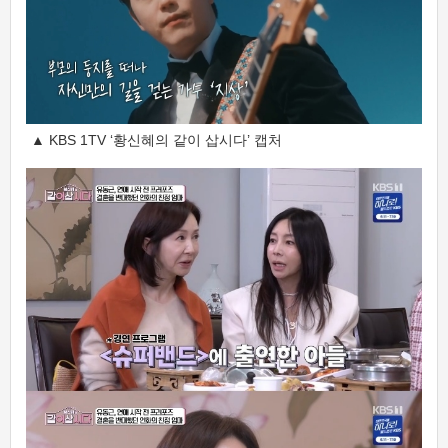
▲ KBS 1TV ‘황신혜의 같이 삽시다’ 캡처