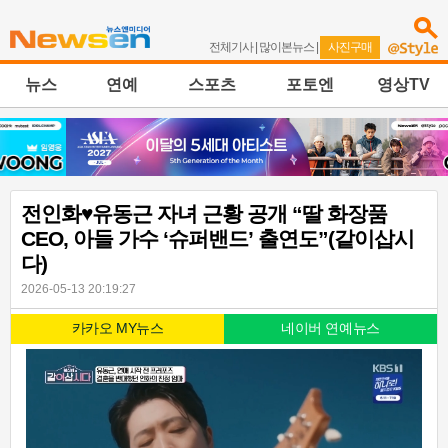
전체기사
|
많이본뉴스
|
사진구매
뉴스
연예
스포츠
포토엔
영상TV
전인화♥유동근 자녀 근황 공개 “딸 화장품
CEO, 아들 가수 ‘슈퍼밴드’ 출연도”(같이삽시
다)
2026-05-13 20:19:27
카카오 MY뉴스
네이버 연예뉴스