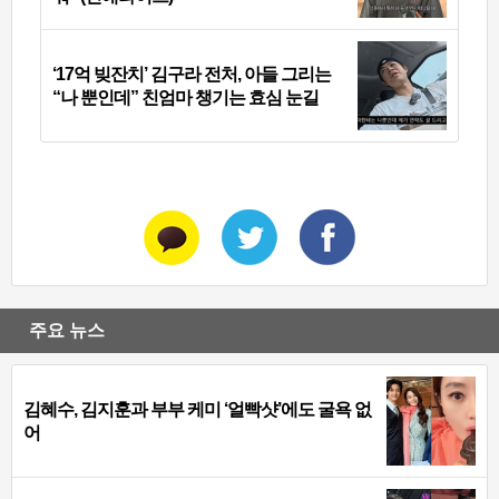
‘17억 빚잔치’ 김구라 전처, 아들 그리는
“나 뿐인데” 친엄마 챙기는 효심 눈길
주요 뉴스
김혜수, 김지훈과 부부 케미 ‘얼빡샷’에도 굴욕 없
어