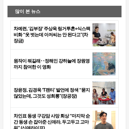
많이 본 뉴스
차예련, ‘김부장’ 주상욱 링거투혼+식스팩
비화 “옷 벗는데 아저씨는 안 된다고”(차
장금)
원작이 뭐길래‥정해인 강하늘에 장원영
까지 참여한 이 영화
장윤정, 김경욱 ‘T팬티’ 발언에 정색 “묻지
않았는데, 그것도 성희롱”(장공장)
차인표 동생 구강암 사망 회상 “마지막 순
간 동생 손 잡아준 신애라, 두고두고 고마
워” (신애라이프)