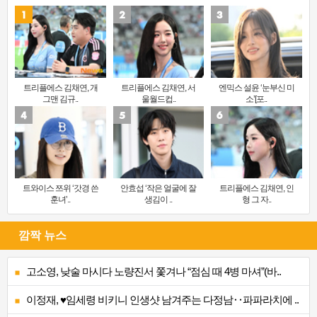
트리플에스 김채연, 개
트리플에스 김채연, 서
엔믹스 설윤 ‘눈부신 미
그맨 김규..
울월드컵..
소’[포..
트와이스 쯔위 ‘갓경 쓴
안효섭 ‘작은 얼굴에 잘
트리플에스 김채연, 인
훈녀’..
생김이 ..
형 그 자..
깜짝 뉴스
고소영, 낮술 마시다 노량진서 쫓겨나 “점심 때 4병 마셔”(바..
이정재, ♥임세령 비키니 인생샷 남겨주는 다정남‥파파라치에 ..