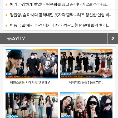
혜리 과감하게 벗었다, 탄수화물 끊고 끈 비니키 소화 ‘역대급..
장원영, 술 마시다 흘러내린 옷자락 깜짝…리즈 갱신한 인형 비..
이동국 딸 재시, 파격 비키니 자태 깜짝…美 명문대 합격 후 리..
뉴스엔TV
방탄소년단, 시대가 ‘BTS’ 원해🎵 ..
에이티즈, 둠칫❣️ 둠칫❣&#..