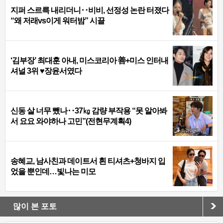
지퍼 스르륵 내리더니‥비비, 선정성 논란 터졌다
“왜 저래vs이게 워터밤” 시끌
‘김부장’ 최대훈 아내, 미스코리아 善+미스 인터내
셔널 3위 ♥장윤서였다
신동 살 너무 뺐나‥37㎏ 감량 부작용 “못 알아봐
서 요요 와야하나 고민”(전현무계획4)
송혜교, 남사친과 데이트서 흰 티셔츠+청바지 입
었을 뿐인데…빛나는 미모
많이 본 포토