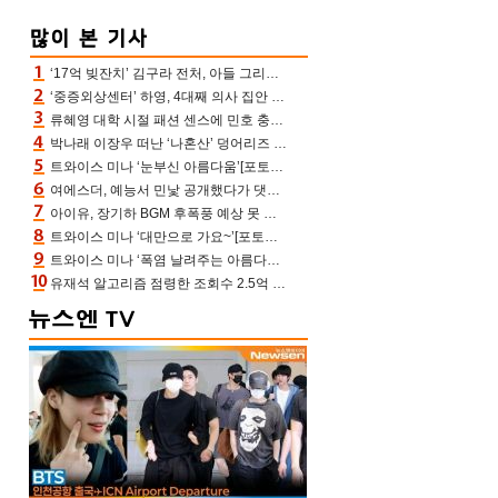
‘17억 빚잔치’ 김구라 전처, 아들 그리는 “나 뿐인데” 친엄마 챙기는 효심 눈길
‘중증외상센터’ 하영, 4대째 의사 집안 인증 “증조부, 고종 황제 진료”(옥문아)[어제TV]
류혜영 대학 시절 패션 센스에 민호 충격 “레몬색 레깅스에 다리 없는 줄”(나혼산)
박나래 이장우 떠난 ‘나혼산’ 덩어리즈 왔다, 1인 1케이크에 팜유 전현무 충격[어제TV]
트와이스 미나 ‘눈부신 아름다움’[포토엔HD]
여에스더, 예능서 민낯 공개했다가 댓글에 충격 “눈 왜 저렇게 처졌냐고”(에스더TV)
아이유, 장기하 BGM 후폭풍 예상 못 했나‥삭제 오보→윤가이까지 엮여 시끌
트와이스 미나 ‘대만으로 가요~’[포토엔HD]
트와이스 미나 ‘폭염 날려주는 아름다움’[포토엔HD]
유재석 알고리즘 점령한 조회수 2.5억 신박한 다비치, 강민경 덩달아 긴장(해투)