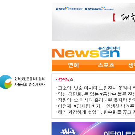
고소영, 낮술 마시다 노량진서 쫓겨나 “점
임신 김민희, 돈 없는 ♥홍상수 불륜 진심
장원영, 술 마시다 흘러내린 옷자락 
이정재, ♥임세령 비키니 인생샷 남겨주
혜리 과감하게 벗었다, 탄수화물 끊고 끈