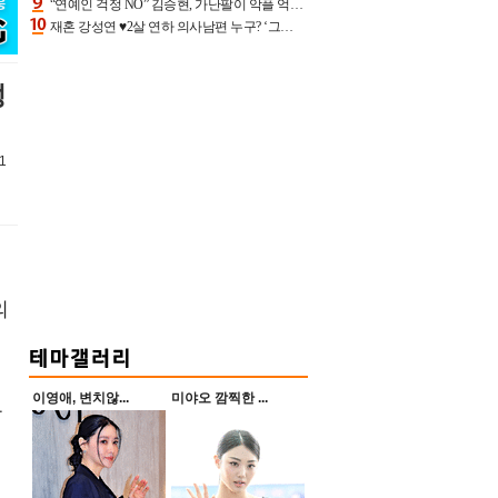
“연예인 걱정 NO” 김승현, 가난팔이 악플 억울할만‥아내+딸과 日 여행
재혼 강성연 ♥2살 연하 의사남편 누구? ‘그알’ 자문의에 훈남 비주얼 초엘리트 스펙 [종합]
성
1
의
이영애, 변치않...
미야오 깜찍한 ...
뷰