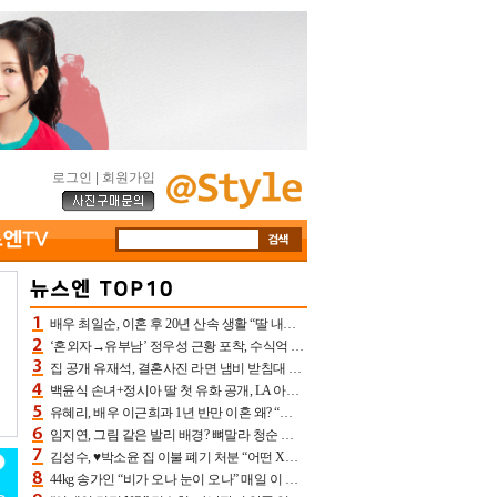
로그인
|
회원가입
배우 최일순, 이혼 후 20년 산속 생활 “딸 내가 버렸다고 원망‥맘 아파”(특종)[어제TV]
‘혼외자→유부남’ 정우성 근황 포착, 수식억 해킹 피해 후배 만났다 “존경하는”
집 공개 유재석, 결혼사진 라면 냄비 받침대 되고 분노‥가족사진도 피해(놀뭐)[어제TV]
백윤식 손녀+정시아 딸 첫 유화 공개, LA 아트쇼→서울국제조각페스타 작가다운 수준급 실력
유혜리, 배우 이근희과 1년 반만 이혼 왜? “식칼 꽂고 의자 던져” 충격 폭로(특종)[어제TV]
임지연, 그림 같은 발리 배경? 뼈말라 청순 비키니 핏에 상대 안 되네
김성수, ♥박소윤 집 이불 폐기 처분 “어떤 X이랑 썼을지 몰라” 질투(신랑수업2)[어제TV]
44kg 송가인 “비가 오나 눈이 오나” 매일 이 운동, 허벅지 근육량 상승+체지방 감소