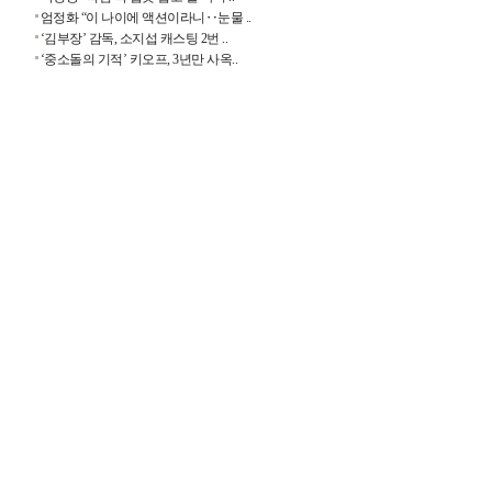
엄정화 “이 나이에 액션이라니‥눈물 ..
‘김부장’ 감독, 소지섭 캐스팅 2번 ..
‘중소돌의 기적’ 키오프, 3년만 사옥..