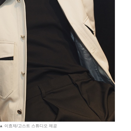
▲ 이효제/고스트 스튜디오 제공