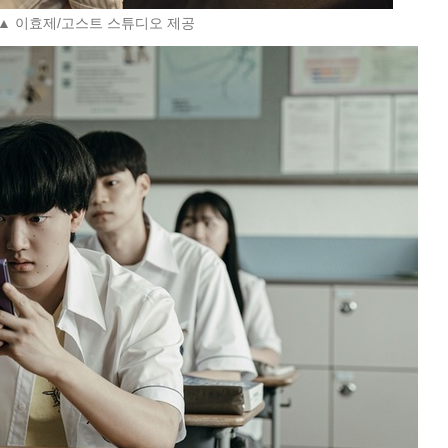
▲ 이효제/고스트 스튜디오 제공