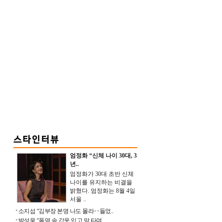
엄정화 “신체 나이 30대, 3
년..
엄정화가 30대 초반 신체
나이를 유지하는 비결을
밝혔다. 엄정화는 8월 4일
서울 ..
소지섭 “김부장 본명 나도 몰라‥들었..
박성웅 “폭염 속 갑옷 입고 말 타며 ..