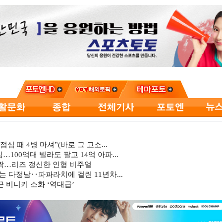
심 때 4병 마셔”(바로 그 고소...
…100억대 빌라도 팔고 14억 아파...
깜짝…리즈 갱신한 인형 비주얼
는 다정남‥파파라치에 걸린 11년차...
 비니키 소화 ‘역대급’