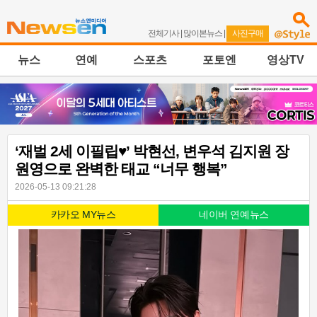
전체기사
|
많이본뉴스
|
사진구매
뉴스
연예
스포츠
포토엔
영상TV
‘재벌 2세 이필립♥’ 박현선, 변우석 김지원 장
원영으로 완벽한 태교 “너무 행복”
2026-05-13 09:21:28
카카오 MY뉴스
네이버 연예뉴스