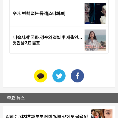
수애, 변함 없는 품격[스타화보]
‘나솔사계’ 국화, 경수와 결별 후 재출연…
첫인상 3표 몰표
주요 뉴스
김혜수, 김지훈과 부부 케미 ‘얼빡샷’에도 굴욕 없