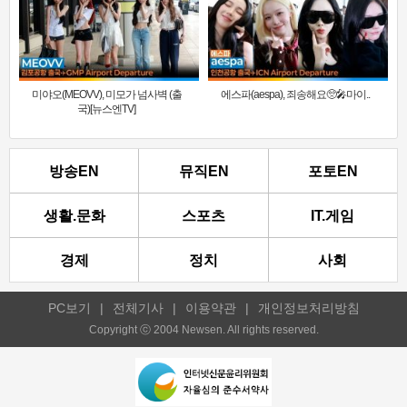
미야오(MEOVV), 미모가 넘사벽 (출
에스파(aespa), 죄송해요🥺🎤마이..
국)[뉴스엔TV]
방송EN
뮤직EN
포토EN
생활.문화
스포츠
IT.게임
경제
정치
사회
PC보기
|
전체기사
|
이용약관
|
개인정보처리방침
Copyright ⓒ 2004 Newsen. All rights reserved.