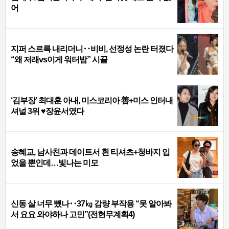
어
지퍼 스르륵 내리더니‥비비, 선정성 논란 터졌다
“왜 저래vs이게 워터밤” 시끌
‘김부장’ 최대훈 아내, 미스코리아 善+미스 인터내
셔널 3위 ♥장윤서였다
송혜교, 남사친과 데이트서 흰 티셔츠+청바지 입
었을 뿐인데…빛나는 미모
신동 살 너무 뺐나‥37㎏ 감량 부작용 “못 알아봐
서 요요 와야하나 고민”(전현무계획4)