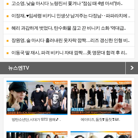
고소영, 낮술 마시다 노량진서 쫓겨나 “점심 때 4병 마셔”(바..
이정재, ♥임세령 비키니 인생샷 남겨주는 다정남‥파파라치에 ..
혜리 과감하게 벗었다, 탄수화물 끊고 끈 비니키 소화 ‘역대급..
장원영, 술 마시다 흘러내린 옷자락 깜짝…리즈 갱신한 인형 비..
이동국 딸 재시, 파격 비키니 자태 깜짝…美 명문대 합격 후 리..
뉴스엔TV
방탄소년단, 시대가 ‘BTS’ 원해🎵 ..
에이티즈, 둠칫❣️ 둠칫❣&#..