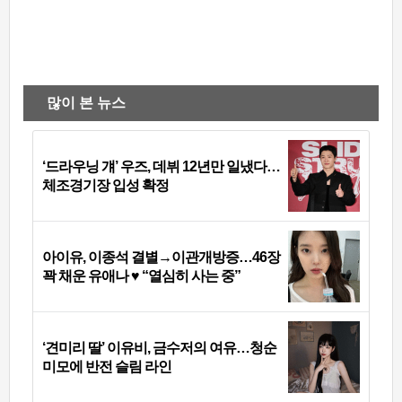
많이 본 뉴스
‘드라우닝 걔’ 우즈, 데뷔 12년만 일냈다…
체조경기장 입성 확정
아이유, 이종석 결별→이관개방증…46장
꽉 채운 유애나 ♥ “열심히 사는 중”
‘견미리 딸’ 이유비, 금수저의 여유…청순
미모에 반전 슬림 라인