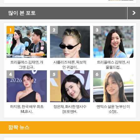
많이 본 포토
트리플에스 김채연, 개
샤를리즈 테론, 독보적
트리플에스 김채연, 서
그맨 김규..
인 귀걸이..
울월드컵..
하지원, 한국 배우 최초
정은채, 화사한 명사수
엔믹스 설윤 ‘눈부신 미
MLB 시..
[포토엔H..
소’[포..
깜짝 뉴스