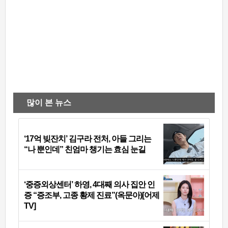
많이 본 뉴스
‘17억 빚잔치’ 김구라 전처, 아들 그리는
“나 뿐인데” 친엄마 챙기는 효심 눈길
‘중증외상센터’ 하영, 4대째 의사 집안 인
증 “증조부, 고종 황제 진료”(옥문아)[어제
TV]