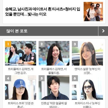
송혜교, 남사친과 데이트서 흰 티셔츠+청바지 입
었을 뿐인데…빛나는 미모
많이 본 포토
트리플에스 김채연, 개
트리플에스 김채연, 서
엔믹스 설윤 ‘눈부신 미
그맨 김규..
울월드컵..
소’[포..
트와이스 쯔위 ‘갓경 쓴
안효섭 ‘작은 얼굴에 잘
트와이스 미나 ‘눈부신
훈녀’..
생김이 ..
아름다..