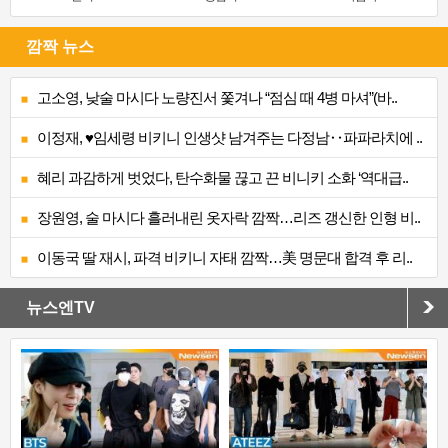
깜짝 뉴스
고소영, 낮술 마시다 노량진서 쫓겨나 “점심 때 4병 마셔”(바..
이정재, ♥임세령 비키니 인생샷 남겨주는 다정남‥파파라치에 ..
혜리 과감하게 벗었다, 탄수화물 끊고 끈 비니키 소화 ‘역대급..
장원영, 술 마시다 흘러내린 옷자락 깜짝…리즈 갱신한 인형 비..
이동국 딸 재시, 파격 비키니 자태 깜짝…美 명문대 합격 후 리..
뉴스엔TV