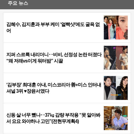
주요 뉴스
김혜수, 김지훈과 부부 케미 ‘얼빡샷’에도 굴욕 없
어
지퍼 스르륵 내리더니‥비비, 선정성 논란 터졌다
“왜 저래vs이게 워터밤” 시끌
‘김부장’ 최대훈 아내, 미스코리아 善+미스 인터내
셔널 3위 ♥장윤서였다
신동 살 너무 뺐나‥37㎏ 감량 부작용 “못 알아봐
서 요요 와야하나 고민”(전현무계획4)