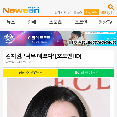
전체기사
|
많이본뉴스
|
사진구매
뉴스
연예
스포츠
포토엔
영상TV
김지원, ‘너무 예쁘다’ [포토엔HD]
2026-05-12 22:10:06
카카오 MY뉴스
네이버 연예뉴스