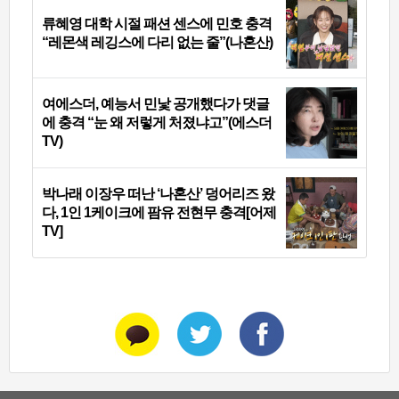
류혜영 대학 시절 패션 센스에 민호 충격
“레몬색 레깅스에 다리 없는 줄”(나혼산)
여에스더, 예능서 민낯 공개했다가 댓글
에 충격 “눈 왜 저렇게 처졌냐고”(에스더
TV)
박나래 이장우 떠난 ‘나혼산’ 덩어리즈 왔
다, 1인 1케이크에 팜유 전현무 충격[어제
TV]