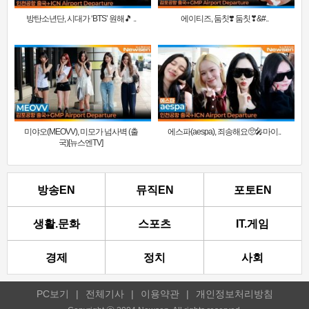
방탄소년단, 시대가 ‘BTS’ 원해🎵 ..
에이티즈, 둠칫❣️ 둠칫❣&#..
미야오(MEOVV), 미모가 넘사벽 (출
에스파(aespa), 죄송해요🥺🎤마이..
국)[뉴스엔TV]
방송EN
뮤직EN
포토EN
생활.문화
스포츠
IT.게임
경제
정치
사회
PC보기
|
전체기사
|
이용약관
|
개인정보처리방침