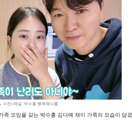
▲ 사진=채널 ‘박수홍 행복해다홍’
가족 모임을 갖는 박수홍 김다예 재이 가족의 모습이 담