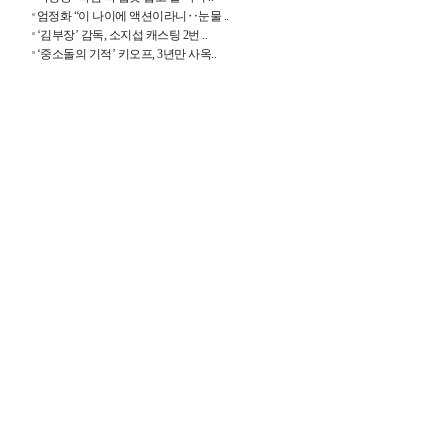
엄정화 “이 나이에 액션이라니‥눈물 ..
‘김부장’ 감독, 소지섭 캐스팅 2번 ..
‘중소돌의 기적’ 키오프, 3년만 사옥..
겼