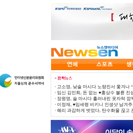
고소영, 낮술 마시다 노량진서 쫓겨나 “점
임신 김민희, 돈 없는 ♥홍상수 불륜 진심
장원영, 술 마시다 흘러내린 옷자락 
이정재, ♥임세령 비키니 인생샷 남겨주
혜리 과감하게 벗었다, 탄수화물 끊고 끈