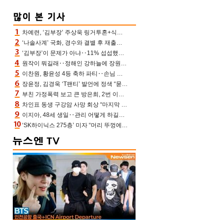
차예련, ‘김부장’ 주상욱 링거투혼+식스팩 비화 “옷 벗는데 아저씨는 안 된다고”(차장금)
‘나솔사계’ 국화, 경수와 결별 후 재출연…첫인상 3표 몰표
‘김부장’이 문제가 아냐‥11% 섭섭했던 ‘재벌X형사2’ 돈·빽 총동원해 컴백 [TV보고서]
원작이 뭐길래‥정해인 강하늘에 장원영까지 참여한 이 영화
이찬원, 황윤성 4등 축하 파티‥손님 모으려 블랙핑크 지수와 친한 척(편스토랑)[어제TV]
장윤정, 김경욱 ‘T팬티’ 발언에 정색 “묻지 않았는데, 그것도 성희롱”(장공장)
부친 가정폭력 보고 큰 방은희, 2번 이혼 후 잠수→母 고독사에 자책(특종세상)[어제TV]
차인표 동생 구강암 사망 회상 “마지막 순간 동생 손 잡아준 신애라, 두고두고 고마워” (신애라이프)
이지아, 48세 생일‥관리 어떻게 하길래 놀라운 동안 미모
‘SK하이닉스 275층’ 미자 “머리 뚜껑에서 사, 주식만 안 해도 돈 버는 것”