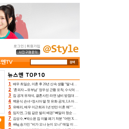
로그인
|
회원가입
배우 최일순, 이혼 후 20년 산속 생활 “딸 내가 버렸다고 원망‥맘 아파”(특종)[어제TV]
‘혼외자→유부남’ 정우성 근황 포착, 수식억 해킹 피해 후배 만났다 “존경하는”
집 공개 유재석, 결혼사진 라면 냄비 받침대 되고 분노‥가족사진도 피해(놀뭐)[어제TV]
백윤식 손녀+정시아 딸 첫 유화 공개, LA 아트쇼→서울국제조각페스타 작가다운 수준급 실력
유혜리, 배우 이근희과 1년 반만 이혼 왜? “식칼 꽂고 의자 던져” 충격 폭로(특종)[어제TV]
임지연, 그림 같은 발리 배경? 뼈말라 청순 비키니 핏에 상대 안 되네
김성수, ♥박소윤 집 이불 폐기 처분 “어떤 X이랑 썼을지 몰라” 질투(신랑수업2)[어제TV]
44kg 송가인 “비가 오나 눈이 오나” 매일 이 운동, 허벅지 근육량 상승+체지방 감소