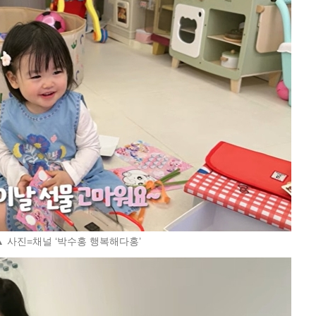
▲ 사진=채널 ‘박수홍 행복해다홍’