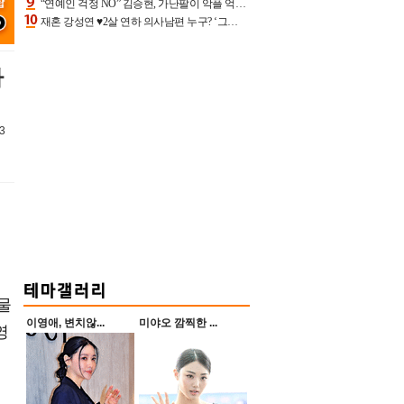
“연예인 걱정 NO” 김승현, 가난팔이 악플 억울할만‥아내+딸과 日 여행
재혼 강성연 ♥2살 연하 의사남편 누구? ‘그알’ 자문의에 훈남 비주얼 초엘리트 스펙 [종합]
아
3
물
이영애, 변치않...
미야오 깜찍한 ...
영