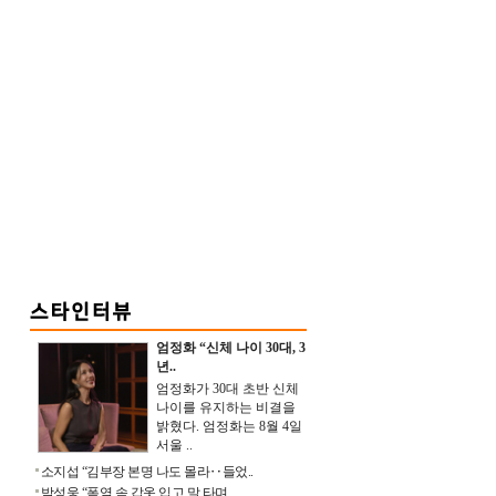
엄정화 “신체 나이 30대, 3
년..
엄정화가 30대 초반 신체
나이를 유지하는 비결을
밝혔다. 엄정화는 8월 4일
서울 ..
소지섭 “김부장 본명 나도 몰라‥들었..
박성웅 “폭염 속 갑옷 입고 말 타며 ..