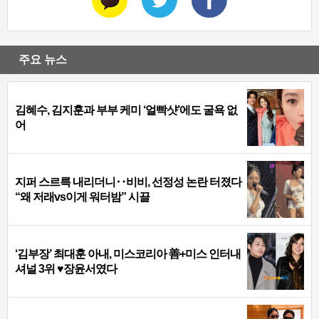
주요 뉴스
김혜수, 김지훈과 부부 케미 ‘얼빡샷’에도 굴욕 없
어
지퍼 스르륵 내리더니‥비비, 선정성 논란 터졌다
“왜 저래vs이게 워터밤” 시끌
‘김부장’ 최대훈 아내, 미스코리아 善+미스 인터내
셔널 3위 ♥장윤서였다