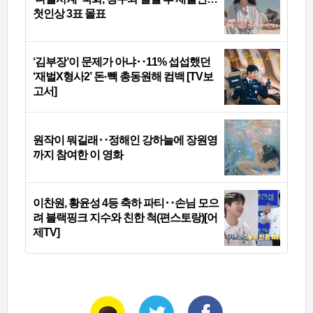
첫인상 3표 몰표
‘김부장’이 문제가 아냐‥11% 섭섭했던
‘재벌X형사2’ 돈·빽 총동원해 컴백 [TV보
고서]
원작이 뭐길래‥정해인 강하늘에 장원영
까지 참여한 이 영화
이찬원, 황윤성 4등 축하 파티‥손님 모으
려 블랙핑크 지수와 친한 척(편스토랑)[어
제TV]