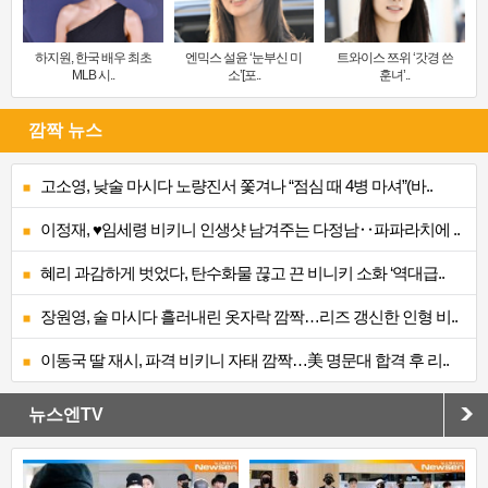
하지원, 한국 배우 최초
엔믹스 설윤 ‘눈부신 미
트와이스 쯔위 ‘갓경 쓴
MLB 시..
소’[포..
훈녀’..
깜짝 뉴스
고소영, 낮술 마시다 노량진서 쫓겨나 “점심 때 4병 마셔”(바..
이정재, ♥임세령 비키니 인생샷 남겨주는 다정남‥파파라치에 ..
혜리 과감하게 벗었다, 탄수화물 끊고 끈 비니키 소화 ‘역대급..
장원영, 술 마시다 흘러내린 옷자락 깜짝…리즈 갱신한 인형 비..
이동국 딸 재시, 파격 비키니 자태 깜짝…美 명문대 합격 후 리..
뉴스엔TV