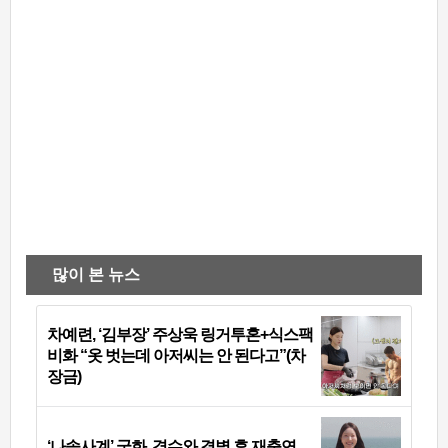
많이 본 뉴스
차예련, ‘김부장’ 주상욱 링거투혼+식스팩
비화 “옷 벗는데 아저씨는 안 된다고”(차
장금)
‘나솔사계’ 국화, 경수와 결별 후 재출연…