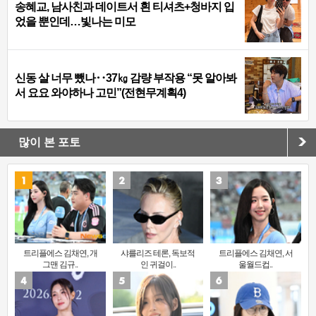
송혜교, 남사친과 데이트서 흰 티셔츠+청바지 입
었을 뿐인데…빛나는 미모
신동 살 너무 뺐나‥37㎏ 감량 부작용 “못 알아봐
서 요요 와야하나 고민”(전현무계획4)
많이 본 포토
트리플에스 김채연, 개
샤를리즈 테론, 독보적
트리플에스 김채연, 서
그맨 김규..
인 귀걸이..
울월드컵..