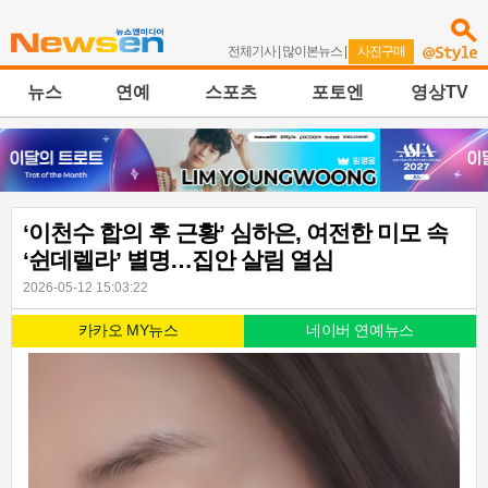
전체기사
|
많이본뉴스
|
사진구매
뉴스
연예
스포츠
포토엔
영상TV
‘이천수 합의 후 근황’ 심하은, 여전한 미모 속
‘쉰데렐라’ 별명…집안 살림 열심
2026-05-12 15:03:22
카카오 MY뉴스
네이버 연예뉴스