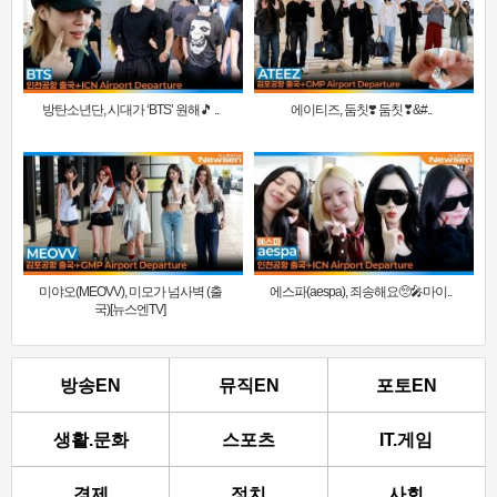
방탄소년단, 시대가 ‘BTS’ 원해🎵 ..
에이티즈, 둠칫❣️ 둠칫❣&#..
미야오(MEOVV), 미모가 넘사벽 (출
에스파(aespa), 죄송해요🥺🎤마이..
국)[뉴스엔TV]
방송EN
뮤직EN
포토EN
생활.문화
스포츠
IT.게임
경제
정치
사회