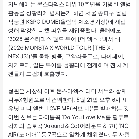
지난해에는 몬스타엑스 데뷔 10주년을 기념한 앨범
활동을 성황리에 펼치는가 하면 서울 송파구 올림
픽공원 KSPO DOME(올림픽 체조경기장)에 재입
성해 막강한 티켓 파워를 재입증했다. 올해에도
'2026 몬스타엑스 월드 투어 [더 엑스 : 넥서스]
(2026 MONSTA X WORLD TOUR [THE X :
NEXUS])'를 통해 방콕, 쿠알라룸푸르, 타이페이,
자카르타, 일본 투어를 성황리에 전개하며 전 세계
팬들과 뜨겁게 호흡했다.
형원은 시상식 이후 몬스타엑스 리더 셔누와 함께
셔누X형원으로서 컴백한다. 5월 21일 오후 6시 새
유닛 미니 앨범 'LOVE ME(러브 미)'를 발매하는 것.
이번 신보는 타이틀곡 ‘Do You Love Me’를 필두로
각자의 솔로곡 ‘Around & Go(어라운드 & 고)’, ‘NO
AIR(노 에어)’ 등 7곡으로 알차게 채워졌다. 두 사람