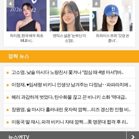
하지원, 한국 배우 최초
엔믹스 설윤 ‘눈부신 미
트와이스 쯔위 ‘갓경 쓴
MLB 시..
소’[포..
훈녀’..
깜짝 뉴스
고소영, 낮술 마시다 노량진서 쫓겨나 “점심 때 4병 마셔”(바..
이정재, ♥임세령 비키니 인생샷 남겨주는 다정남‥파파라치에 ..
혜리 과감하게 벗었다, 탄수화물 끊고 끈 비니키 소화 ‘역대급..
장원영, 술 마시다 흘러내린 옷자락 깜짝…리즈 갱신한 인형 비..
이동국 딸 재시, 파격 비키니 자태 깜짝…美 명문대 합격 후 리..
뉴스엔TV