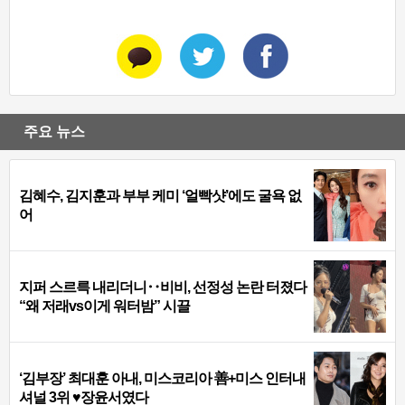
주요 뉴스
김혜수, 김지훈과 부부 케미 ‘얼빡샷’에도 굴욕 없
어
지퍼 스르륵 내리더니‥비비, 선정성 논란 터졌다
“왜 저래vs이게 워터밤” 시끌
‘김부장’ 최대훈 아내, 미스코리아 善+미스 인터내
셔널 3위 ♥장윤서였다