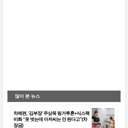
많이 본 뉴스
차예련, ‘김부장’ 주상욱 링거투혼+식스팩
비화 “옷 벗는데 아저씨는 안 된다고”(차
장금)