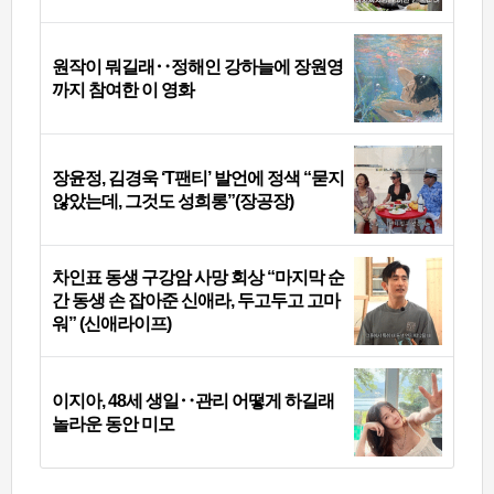
원작이 뭐길래‥정해인 강하늘에 장원영
까지 참여한 이 영화
장윤정, 김경욱 ‘T팬티’ 발언에 정색 “묻지
않았는데, 그것도 성희롱”(장공장)
차인표 동생 구강암 사망 회상 “마지막 순
간 동생 손 잡아준 신애라, 두고두고 고마
워” (신애라이프)
이지아, 48세 생일‥관리 어떻게 하길래
놀라운 동안 미모