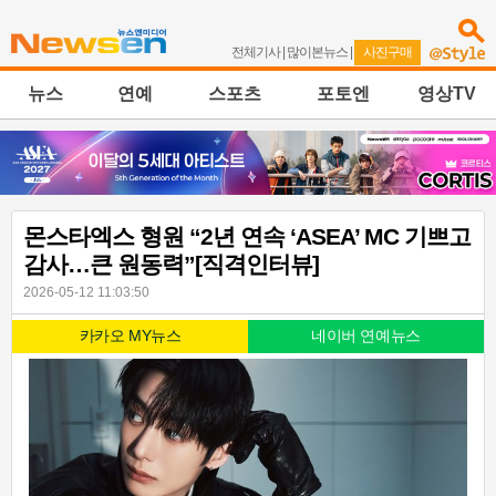
전체기사
|
많이본뉴스
|
사진구매
뉴스
연예
스포츠
포토엔
영상TV
몬스타엑스 형원 “2년 연속 ‘ASEA’ MC 기쁘고
감사…큰 원동력”[직격인터뷰]
2026-05-12 11:03:50
카카오 MY뉴스
네이버 연예뉴스