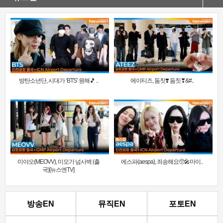
방탄소년단, 시대가 ‘BTS’ 원해🎵 ..
에이티즈, 둠칫❣️ 둠칫❣&#..
미야오(MEOVV), 미모가 넘사벽 (출
에스파(aespa), 죄송해요🥺🎤마이..
국)[뉴스엔TV]
방송EN
뮤직EN
포토EN