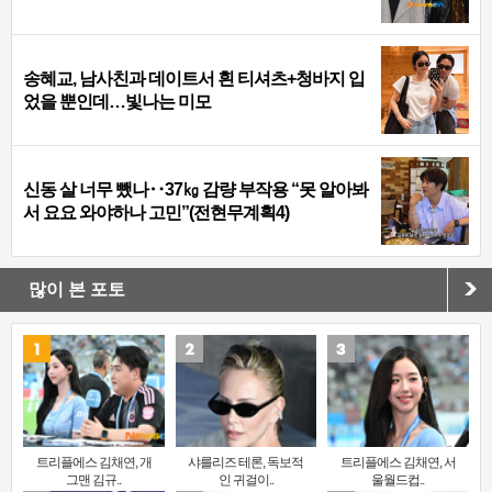
송혜교, 남사친과 데이트서 흰 티셔츠+청바지 입
었을 뿐인데…빛나는 미모
신동 살 너무 뺐나‥37㎏ 감량 부작용 “못 알아봐
서 요요 와야하나 고민”(전현무계획4)
많이 본 포토
트리플에스 김채연, 개
샤를리즈 테론, 독보적
트리플에스 김채연, 서
그맨 김규..
인 귀걸이..
울월드컵..