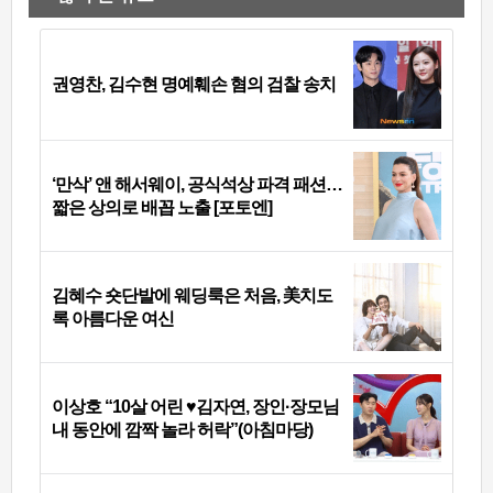
권영찬, 김수현 명예훼손 혐의 검찰 송치
‘만삭’ 앤 해서웨이, 공식석상 파격 패션…
짧은 상의로 배꼽 노출 [포토엔]
김혜수 숏단발에 웨딩룩은 처음, 美치도
록 아름다운 여신
이상호 “10살 어린 ♥김자연, 장인·장모님
내 동안에 깜짝 놀라 허락”(아침마당)