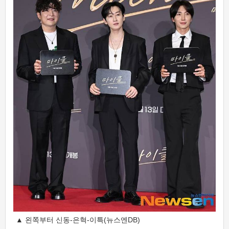
▲ 왼쪽부터 신동-은혁-이특(뉴스엔DB)