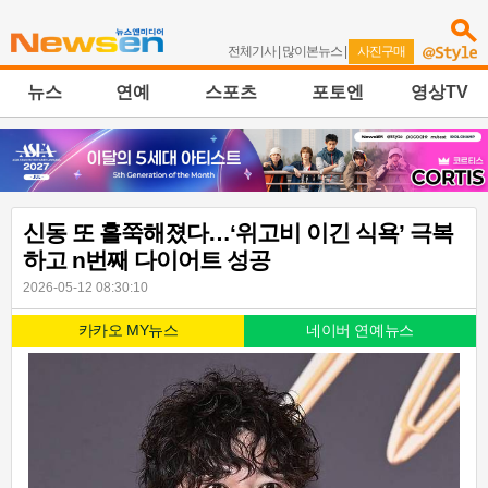
전체기사
|
많이본뉴스
|
사진구매
뉴스
연예
스포츠
포토엔
영상TV
신동 또 홀쭉해졌다…‘위고비 이긴 식욕’ 극복
하고 n번째 다이어트 성공
2026-05-12 08:30:10
카카오 MY뉴스
네이버 연예뉴스