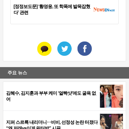
[정정보도문] ‘황영웅, 또 학폭에 발목잡혔
다’ 관련
주요 뉴스
김혜수, 김지훈과 부부 케미 ‘얼빡샷’에도 굴욕 없
어
지퍼 스르륵 내리더니‥비비, 선정성 논란 터졌다
“왜 저래vs이게 워터밤” 시끌