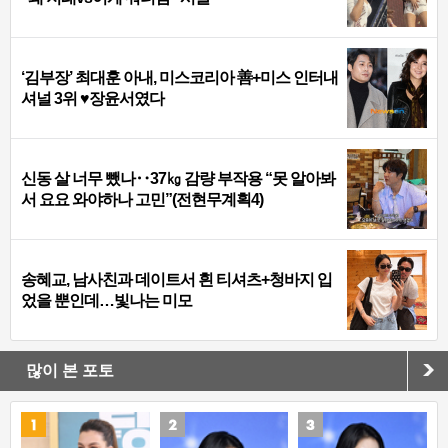
‘김부장’ 최대훈 아내, 미스코리아 善+미스 인터내
셔널 3위 ♥장윤서였다
신동 살 너무 뺐나‥37㎏ 감량 부작용 “못 알아봐
서 요요 와야하나 고민”(전현무계획4)
송혜교, 남사친과 데이트서 흰 티셔츠+청바지 입
었을 뿐인데…빛나는 미모
많이 본 포토