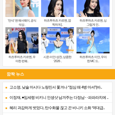
‘만삭’ 앤 해서웨이, 공식
하츠투하츠 카르멘, 깜
하츠투하츠 카르멘, 싱
석상..
찍하게 [..
그럽게 인..
하츠투하츠 카르멘, 우
시온-이안-성찬, 상큼한
하츠투하츠 이안, 우아
아한 런웨..
‘2026 ..
한 MC 드..
깜짝 뉴스
고소영, 낮술 마시다 노량진서 쫓겨나 “점심 때 4병 마셔”(바..
이정재, ♥임세령 비키니 인생샷 남겨주는 다정남‥파파라치에 ..
혜리 과감하게 벗었다, 탄수화물 끊고 끈 비니키 소화 ‘역대급..