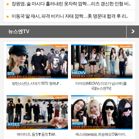
장원영, 술 마시다 흘러내린 옷자락 깜짝…리즈 갱신한 인형 비..
이동국 딸 재시, 파격 비키니 자태 깜짝…美 명문대 합격 후 리..
뉴스엔TV
방탄소년단, 시대가 ‘BTS’ 원해🎵 ..
미야오(MEOVV), 미모가 넘사벽 (출
국)[뉴스엔TV]
에이티즈, 둠칫❣️ 둠칫❣&#..
에스파(aespa), 죄송해요🥺🎤마이..