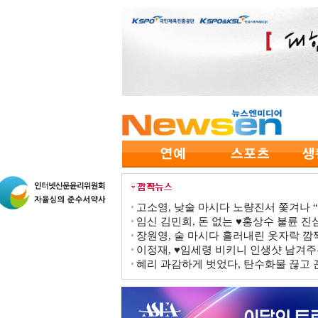
고소영, 낮술 마시다 노량진서 쫓겨나 “점
임신 김민희, 돈 없는 ♥홍상수 불륜 진심
장원영, 술 마시다 흘러내린 옷자락 
이정재, ♥임세령 비키니 인생샷 남겨주
혜리 과감하게 벗었다, 탄수화물 끊고 끈