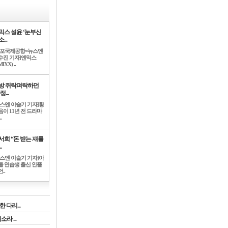
믹스 설윤 ‘눈부신
...
김포국제공항=뉴스엔
수진 기자]엔믹스
IXX) ..
방 쥐락펴락하던
정...
뉴스엔 이슬기 기자]황
음이 11년 전 드라마
.
서희 “돈 받는 쟤를
.
뉴스엔 이슬기 기자]아
돌 연습생 출신 인플
..
 다리...
라 ...