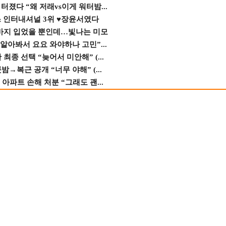
졌다 “왜 저래vs이게 워터밤...
스 인터내셔널 3위 ♥장윤서였다
바지 입었을 뿐인데…빛나는 미모
 알아봐서 요요 와야하나 고민”...
종 선택 “늦어서 미안해” (...
→복근 공개 “너무 야해” (...
 아파트 손해 처분 “그래도 괜...