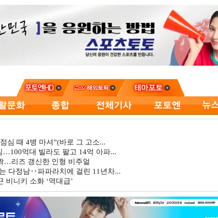
심 때 4병 마셔”(바로 그 고소...
…100억대 빌라도 팔고 14억 아파...
깜짝…리즈 갱신한 인형 비주얼
는 다정남‥파파라치에 걸린 11년차...
 비니키 소화 ‘역대급’