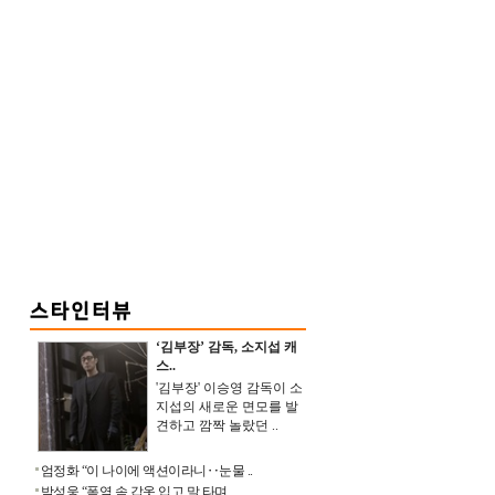
‘김부장’ 감독, 소지섭 캐
스..
'김부장' 이승영 감독이 소
지섭의 새로운 면모를 발
견하고 깜짝 놀랐던 ..
엄정화 “이 나이에 액션이라니‥눈물 ..
박성웅 “폭염 속 갑옷 입고 말 타며 ..