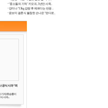
‘중소돌의 기적’ 키오프, 3년만 사옥..
강미나 “13kg 감량 후 예쁘다는 반응 ..
윤보미 결혼식 불참한 손나은 “판다로..
 공식 사과 “죄
하 기자]류승룡이
 사과...