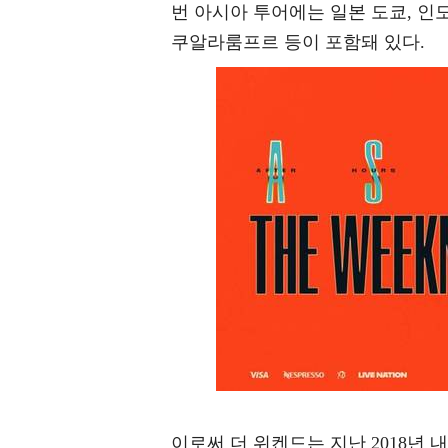
번 아시아 투어에는 일본 도쿄, 인
쿠알라룸프르 등이 포함돼 있다.
이로써 더 위켄드는 지난 2018년