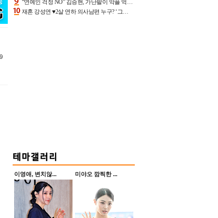
“연예인 걱정 NO” 김승현, 가난팔이 악플 억울할만‥아내+딸과 日 여행
재혼 강성연 ♥2살 연하 의사남편 누구? ‘그알’ 자문의에 훈남 비주얼 초엘리트 스펙 [종합]
9
터
이영애, 변치않...
미야오 깜찍한 ...
이