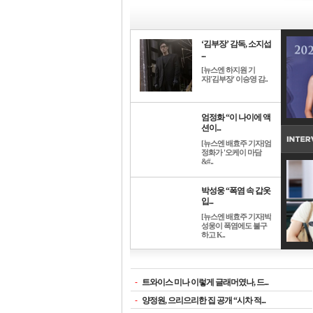
‘김부장’ 감독, 소지섭
...
[뉴스엔 하지원 기
자]'김부장' 이승영 감..
엄정화 “이 나이에 액
션이...
[뉴스엔 배효주 기자]엄
정화가 '오케이 마담
&#..
박성웅 “폭염 속 갑옷
입...
[뉴스엔 배효주 기자]박
성웅이 폭염에도 불구
하고 K..
-
트와이스 미나 이렇게 글래머였나, 드...
-
양정원, 으리으리한 집 공개 “시차 적...