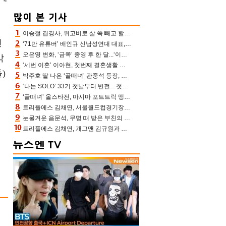
이승철 겹경사, 위고비로 살 쪽 빼고 할아버지 된다‥마음으로 낳은 딸 임신 자랑(유퀴즈)
인
‘71만 유튜버’ 배인규 신남성연대 대표, 오늘(5일) 숨진 채 발견…향년 36세
오은영 변화, ‘금쪽’ 종영 후 한 달...‘이것’ 끊고 살 뺀 모습 포착 “날씬하다!”
악
‘세번 이혼’ 이아현, 첫번째 결혼생활 떠올리며 눈물 “첫 남편에 미안해”(새롭게하소서)
)
박주호 딸 나은 ‘골때녀’ 관중석 등장, 김민재 복제인간 보고 혼란 [결정적장면]
‘나는 SOLO’ 33기 첫날부터 반전…첫인상 0표 영호, 호감남 급부상
‘골때녀’ 올스타전, 마시마 포트트릭 맹추격전 5:4 골 잔치 ‘짜릿’ [어제TV]
트리플에스 김채연, 서울월드컵경기장에 뜬 맨시티 여신 [포토엔HD]
눈물겨운 음문석, 무명 때 받은 부친의 전재산→폐암 父 세상 떠나기 전 여행(유퀴즈)[어제TV]
트리플에스 김채연, 개그맨 김규원과 함께 프리뷰쇼 진행 [포토엔HD]