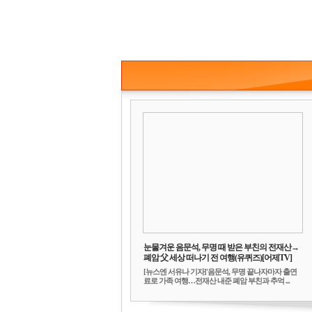
눈물겨운 음문석, 무명 때 받은 부친의 전재산→
폐암 父 세상 떠나기 전 여행(유퀴즈)[어제TV]
[뉴스엔 서유나 기자]'음문석, 무명 끝나자마자 출연
료로 가족 여행…전재산 내준 폐암 부친과 추억 ...