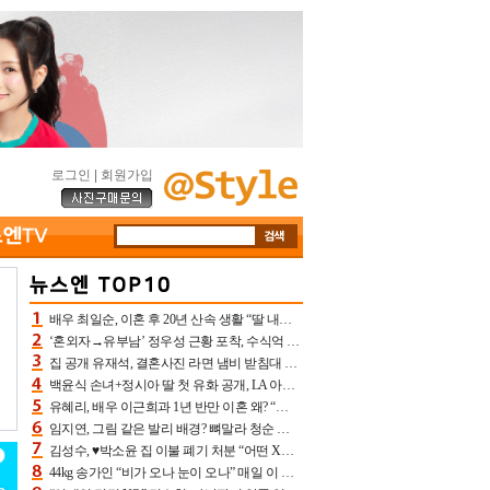
로그인
|
회원가입
배우 최일순, 이혼 후 20년 산속 생활 “딸 내가 버렸다고 원망‥맘 아파”(특종)[어제TV]
‘혼외자→유부남’ 정우성 근황 포착, 수식억 해킹 피해 후배 만났다 “존경하는”
집 공개 유재석, 결혼사진 라면 냄비 받침대 되고 분노‥가족사진도 피해(놀뭐)[어제TV]
백윤식 손녀+정시아 딸 첫 유화 공개, LA 아트쇼→서울국제조각페스타 작가다운 수준급 실력
유혜리, 배우 이근희과 1년 반만 이혼 왜? “식칼 꽂고 의자 던져” 충격 폭로(특종)[어제TV]
임지연, 그림 같은 발리 배경? 뼈말라 청순 비키니 핏에 상대 안 되네
김성수, ♥박소윤 집 이불 폐기 처분 “어떤 X이랑 썼을지 몰라” 질투(신랑수업2)[어제TV]
44kg 송가인 “비가 오나 눈이 오나” 매일 이 운동, 허벅지 근육량 상승+체지방 감소