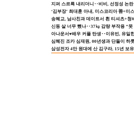
지퍼 스르륵 내리더니‥비비, 선정성 논란 터
‘김부장’ 최대훈 아내, 미스코리아 善+미
송혜교, 남사친과 데이트서 흰 티셔츠+청
신동 살 너무 뺐나‥37㎏ 감량 부작용 “못
아나운서♥배우 커플 탄생‥이유빈, 유일한 최
심혜진 조카 심재원, 00년생과 단둘이 하룻밤
삼성전자 4만 원대에 산 김구라, 15년 보유