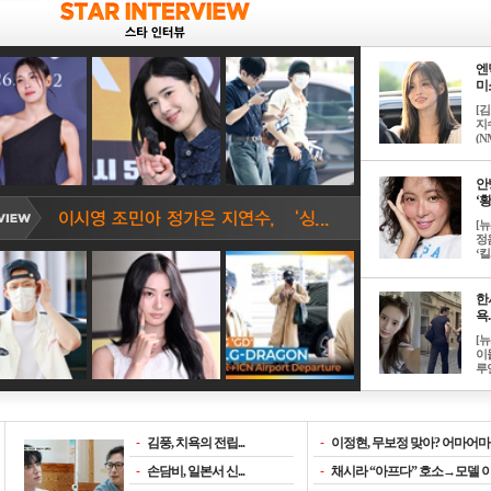
엔
미소
[
지
(NM
안
‘황
[
정
‘킬.
한
욕..
[
이
루언
-
김풍, 치욕의 전립...
-
이정현, 무보정 맞아? 어마어마한
-
손담비, 일본서 신...
-
채시라 “아프다” 호소→모델 이소