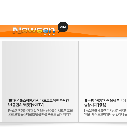
‘골때녀’ 올스타전, 마시마 포트트릭 맹추격전
류승룡, ‘비광’ 간담회서 두번이나
5:4 골 잔치 ‘짜릿’ [어제TV]
송합니다”[종합]
[뉴스엔 유경상 기자]실력 있는 선수들이 새로운 조합
[뉴스엔 글 배효주 기자/사진 이재
으로 모인 올스타전인 만큼 빠른 속도로 골이 터지며
'비광' 제작보고회에서 두 번이나 공식
...