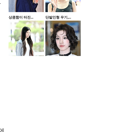
아
상큼함이 터진...
단발인형 우기,...
트에