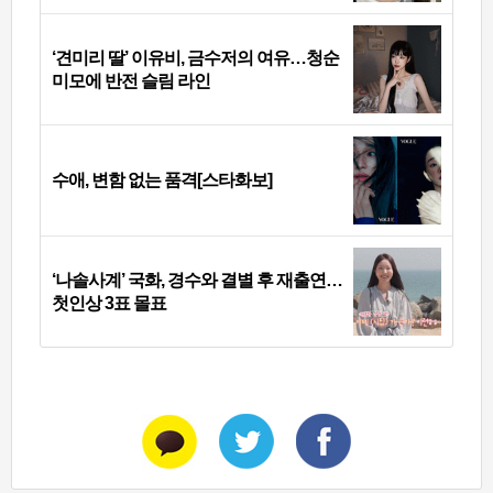
‘견미리 딸’ 이유비, 금수저의 여유…청순
미모에 반전 슬림 라인
수애, 변함 없는 품격[스타화보]
‘나솔사계’ 국화, 경수와 결별 후 재출연…
첫인상 3표 몰표