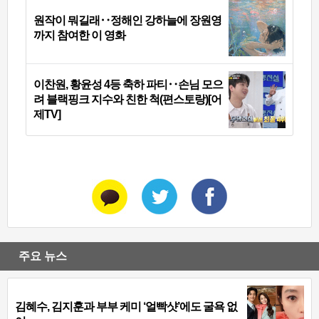
원작이 뭐길래‥정해인 강하늘에 장원영
까지 참여한 이 영화
이찬원, 황윤성 4등 축하 파티‥손님 모으
려 블랙핑크 지수와 친한 척(편스토랑)[어
제TV]
주요 뉴스
김혜수, 김지훈과 부부 케미 ‘얼빡샷’에도 굴욕 없