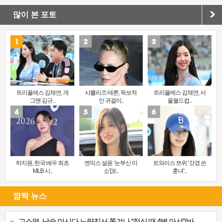
많이 본 포토
트리플에스 김채연, 개
샤를리즈 테론, 독보적
트리플에스 김채연, 서
그맨 김규..
인 귀걸이..
울월드컵..
하지원, 한국 배우 최초
엔믹스 설윤 ‘눈부신 미
트와이스 쯔위 ‘갓경 쓴
MLB 시..
소’[포..
훈녀’..
깜짝 뉴스
고소영, 낮술 마시다 노량진서 쫓겨나 “점심 때 4병 마셔”(바..