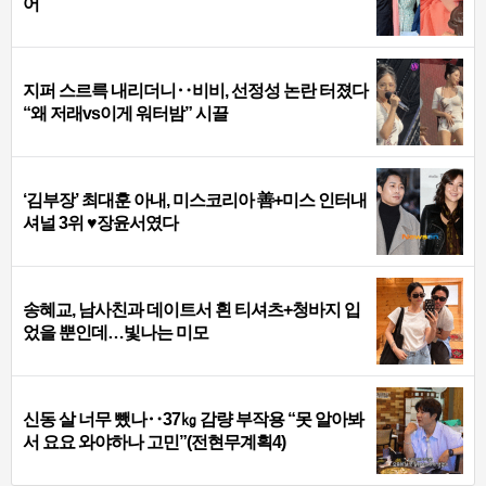
어
지퍼 스르륵 내리더니‥비비, 선정성 논란 터졌다
“왜 저래vs이게 워터밤” 시끌
‘김부장’ 최대훈 아내, 미스코리아 善+미스 인터내
셔널 3위 ♥장윤서였다
송혜교, 남사친과 데이트서 흰 티셔츠+청바지 입
었을 뿐인데…빛나는 미모
신동 살 너무 뺐나‥37㎏ 감량 부작용 “못 알아봐
서 요요 와야하나 고민”(전현무계획4)