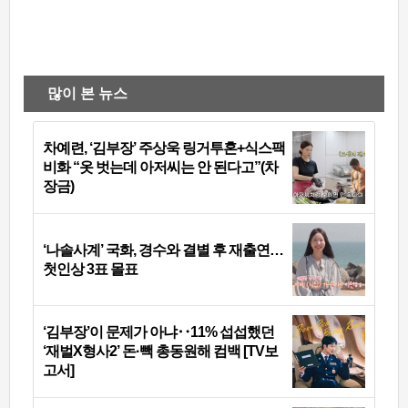
많이 본 뉴스
차예련, ‘김부장’ 주상욱 링거투혼+식스팩
비화 “옷 벗는데 아저씨는 안 된다고”(차
장금)
‘나솔사계’ 국화, 경수와 결별 후 재출연…
첫인상 3표 몰표
‘김부장’이 문제가 아냐‥11% 섭섭했던
‘재벌X형사2’ 돈·빽 총동원해 컴백 [TV보
고서]