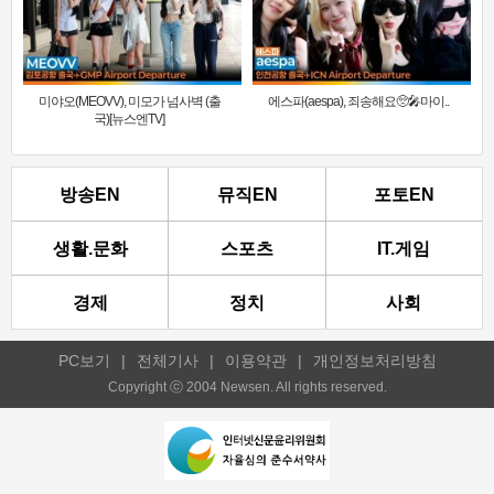
미야오(MEOVV), 미모가 넘사벽 (출
에스파(aespa), 죄송해요🥺🎤마이..
국)[뉴스엔TV]
방송EN
뮤직EN
포토EN
생활.문화
스포츠
IT.게임
경제
정치
사회
PC보기
|
전체기사
|
이용약관
|
개인정보처리방침
Copyright ⓒ 2004 Newsen. All rights reserved.