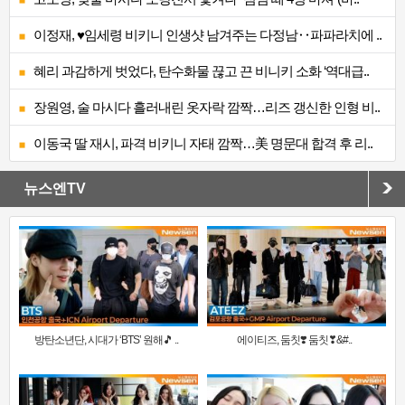
이정재, ♥임세령 비키니 인생샷 남겨주는 다정남‥파파라치에 ..
혜리 과감하게 벗었다, 탄수화물 끊고 끈 비니키 소화 ‘역대급..
장원영, 술 마시다 흘러내린 옷자락 깜짝…리즈 갱신한 인형 비..
이동국 딸 재시, 파격 비키니 자태 깜짝…美 명문대 합격 후 리..
뉴스엔TV
방탄소년단, 시대가 ‘BTS’ 원해🎵 ..
에이티즈, 둠칫❣️ 둠칫❣&#..