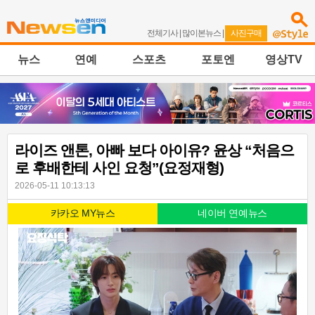
전체기사
|
많이본뉴스
|
사진구매
뉴스
연예
스포츠
포토엔
영상TV
라이즈 앤톤, 아빠 보다 아이유? 윤상 “처음으
로 후배한테 사인 요청”(요정재형)
2026-05-11 10:13:13
카카오 MY뉴스
네이버 연예뉴스