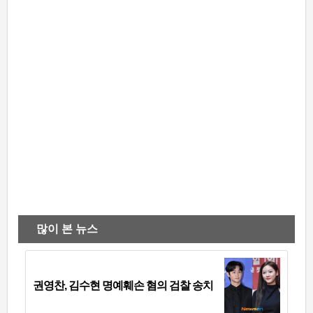
많이 본 뉴스
권영찬, 김수현 명예훼손 혐의 검찰 송치