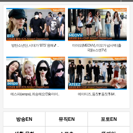
방탄소년단, 시대가 ‘BTS’ 원해🎵 ..
미야오(MEOVV), 미모가 넘사벽 (출
국)[뉴스엔TV]
에스파(aespa), 죄송해요🥺🎤마이..
에이티즈, 둠칫❣️ 둠칫❣&#..
방송EN
뮤직EN
포토EN