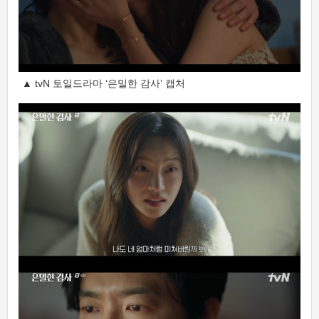
▲ tvN 토일드라마 ‘은밀한 감사’ 캡처