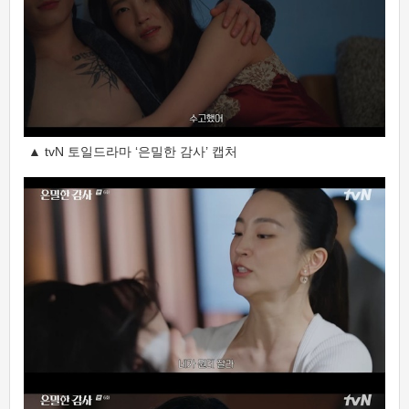
▲ tvN 토일드라마 ‘은밀한 감사’ 캡처