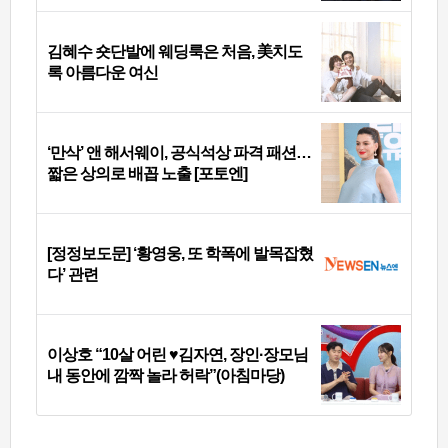
김혜수 숏단발에 웨딩룩은 처음, 美치도
록 아름다운 여신
‘만삭’ 앤 해서웨이, 공식석상 파격 패션…
짧은 상의로 배꼽 노출 [포토엔]
[정정보도문] ‘황영웅, 또 학폭에 발목잡혔
다’ 관련
이상호 “10살 어린 ♥김자연, 장인·장모님
내 동안에 깜짝 놀라 허락”(아침마당)