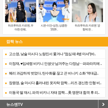
하츠투하츠 카르멘, 우
시온-이안-성찬, 상큼한
하츠투하츠 카르멘 ‘공
아한 런웨..
‘2026 ..
항에 뜬 ..
깜짝 뉴스
고소영, 낮술 마시다 노량진서 쫓겨나 “점심 때 4병 마셔”(바..
이정재, ♥임세령 비키니 인생샷 남겨주는 다정남‥파파라치에 ..
혜리 과감하게 벗었다, 탄수화물 끊고 끈 비니키 소화 ‘역대급..
장원영, 술 마시다 흘러내린 옷자락 깜짝…리즈 갱신한 인형 비..
이동국 딸 재시, 파격 비키니 자태 깜짝…美 명문대 합격 후 리..
뉴스엔TV