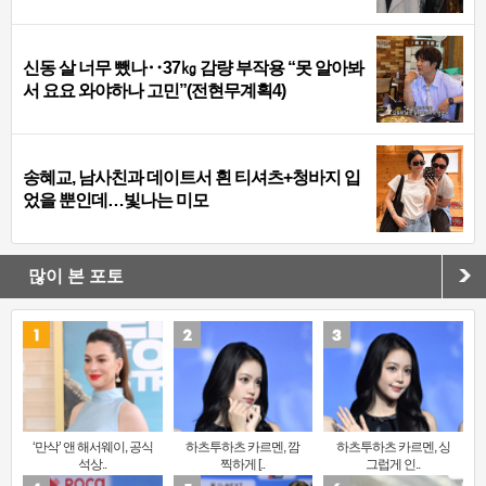
신동 살 너무 뺐나‥37㎏ 감량 부작용 “못 알아봐
서 요요 와야하나 고민”(전현무계획4)
송혜교, 남사친과 데이트서 흰 티셔츠+청바지 입
었을 뿐인데…빛나는 미모
많이 본 포토
‘만삭’ 앤 해서웨이, 공식
하츠투하츠 카르멘, 깜
하츠투하츠 카르멘, 싱
석상..
찍하게 [..
그럽게 인..