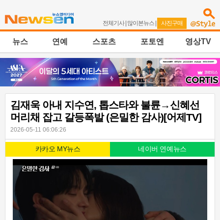
전체기사
|
많이본뉴스
|
사진구매
뉴스
연예
스포츠
포토엔
영상TV
김재욱 아내 지수연, 톱스타와 불륜→신혜선
머리채 잡고 갈등폭발 (은밀한 감사)[어제TV]
2026-05-11 06:06:26
카카오 MY뉴스
네이버 연예뉴스