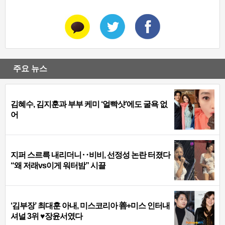
주요 뉴스
김혜수, 김지훈과 부부 케미 ‘얼빡샷’에도 굴욕 없
어
지퍼 스르륵 내리더니‥비비, 선정성 논란 터졌다
“왜 저래vs이게 워터밤” 시끌
‘김부장’ 최대훈 아내, 미스코리아 善+미스 인터내
셔널 3위 ♥장윤서였다