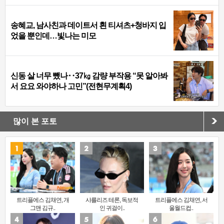
송혜교, 남사친과 데이트서 흰 티셔츠+청바지 입
었을 뿐인데…빛나는 미모
신동 살 너무 뺐나‥37㎏ 감량 부작용 “못 알아봐
서 요요 와야하나 고민”(전현무계획4)
많이 본 포토
트리플에스 김채연, 개
샤를리즈 테론, 독보적
트리플에스 김채연, 서
그맨 김규..
인 귀걸이..
울월드컵..