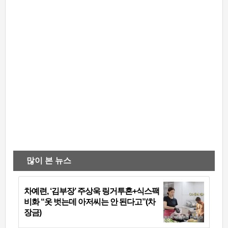
많이 본 뉴스
차예련, ‘김부장’ 주상욱 링거투혼+식스팩
비화 “옷 벗는데 아저씨는 안 된다고”(차
장금)