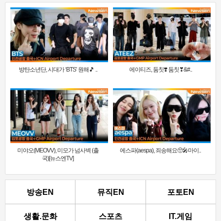
방탄소년단, 시대가 ‘BTS’ 원해🎵 ..
에이티즈, 둠칫❣️ 둠칫❣&#..
미야오(MEOVV), 미모가 넘사벽 (출
에스파(aespa), 죄송해요🥺🎤마이..
국)[뉴스엔TV]
방송EN
뮤직EN
포토EN
생활.문화
스포츠
IT.게임