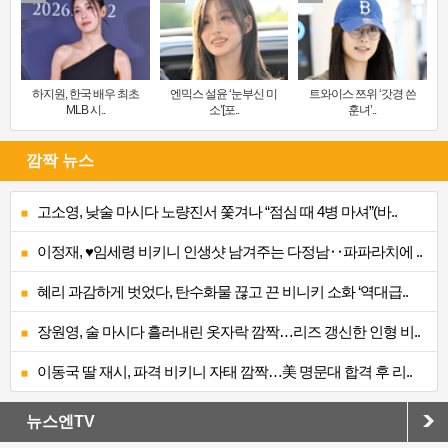
하지원, 한국 배우 최초
엔믹스 설윤 ‘눈부신 미
트와이스 쯔위 ‘갓경 쓴
MLB 시..
소’[포..
훈녀’..
깜짝 뉴스
고소영, 낮술 마시다 노량진서 쫓겨나 “점심 때 4병 마셔”(바..
이정재, ♥임세령 비키니 인생샷 남겨주는 다정남‥파파라치에 ..
혜리 과감하게 벗었다, 탄수화물 끊고 끈 비니키 소화 ‘역대급..
장원영, 술 마시다 흘러내린 옷자락 깜짝…리즈 갱신한 인형 비..
이동국 딸 재시, 파격 비키니 자태 깜짝…美 명문대 합격 후 리..
뉴스엔TV