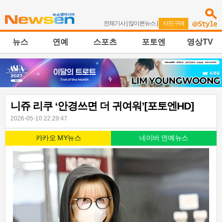
전체기사
|
많이본뉴스
|
사진구매
뉴스
연예
스포츠
포토엔
영상TV
니쥬 리쿠 ‘안경쓰면 더 귀여워’[포토엔HD]
2026-05-10 22:29:47
카카오 MY뉴스
네이버 연예뉴스