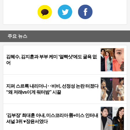
주요 뉴스
김혜수, 김지훈과 부부 케미 ‘얼빡샷’에도 굴욕 없
어
지퍼 스르륵 내리더니‥비비, 선정성 논란 터졌다
“왜 저래vs이게 워터밤” 시끌
‘김부장’ 최대훈 아내, 미스코리아 善+미스 인터내
셔널 3위 ♥장윤서였다