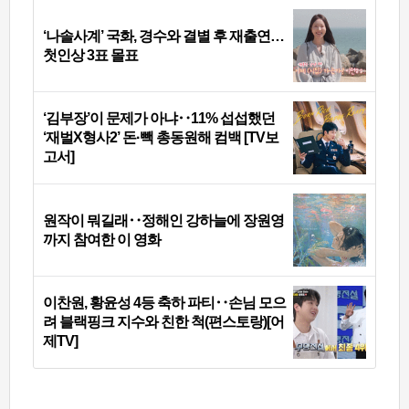
‘나솔사계’ 국화, 경수와 결별 후 재출연…
첫인상 3표 몰표
‘김부장’이 문제가 아냐‥11% 섭섭했던
‘재벌X형사2’ 돈·빽 총동원해 컴백 [TV보
고서]
원작이 뭐길래‥정해인 강하늘에 장원영
까지 참여한 이 영화
이찬원, 황윤성 4등 축하 파티‥손님 모으
려 블랙핑크 지수와 친한 척(편스토랑)[어
제TV]