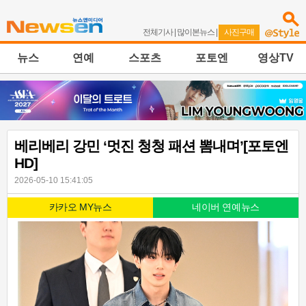
전체기사
|
많이본뉴스
|
사진구매
뉴스
연예
스포츠
포토엔
영상TV
베리베리 강민 ‘멋진 청청 패션 뽐내며’[포토엔
HD]
2026-05-10 15:41:05
카카오 MY뉴스
네이버 연예뉴스