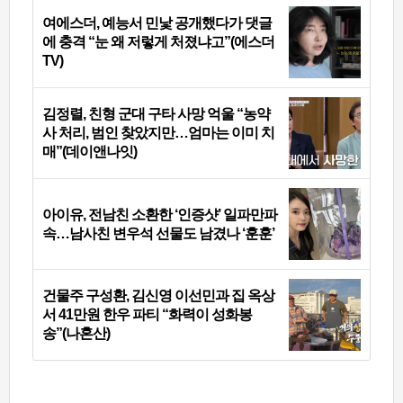
여에스더, 예능서 민낯 공개했다가 댓글
에 충격 “눈 왜 저렇게 처졌냐고”(에스더
TV)
김정렬, 친형 군대 구타 사망 억울 “농약
사 처리, 범인 찾았지만…엄마는 이미 치
매”(데이앤나잇)
아이유, 전남친 소환한 ‘인증샷’ 일파만파
속…남사친 변우석 선물도 남겼나 ‘훈훈’
건물주 구성환, 김신영 이선민과 집 옥상
서 41만원 한우 파티 “화력이 성화봉
송”(나혼산)