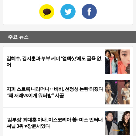
주요 뉴스
김혜수, 김지훈과 부부 케미 ‘얼빡샷’에도 굴욕 없
어
지퍼 스르륵 내리더니‥비비, 선정성 논란 터졌다
“왜 저래vs이게 워터밤” 시끌
‘김부장’ 최대훈 아내, 미스코리아 善+미스 인터내
셔널 3위 ♥장윤서였다