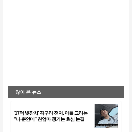
많이 본 뉴스
‘17억 빚잔치’ 김구라 전처, 아들 그리는
“나 뿐인데” 친엄마 챙기는 효심 눈길