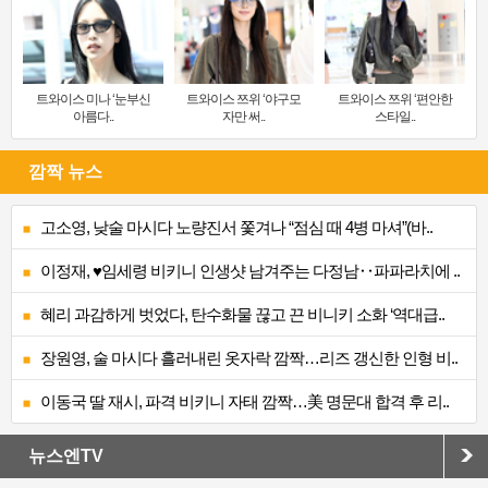
트와이스 미나 ‘눈부신
트와이스 쯔위 ‘야구모
트와이스 쯔위 ‘편안한
아름다..
자만 써..
스타일..
깜짝 뉴스
고소영, 낮술 마시다 노량진서 쫓겨나 “점심 때 4병 마셔”(바..
이정재, ♥임세령 비키니 인생샷 남겨주는 다정남‥파파라치에 ..
혜리 과감하게 벗었다, 탄수화물 끊고 끈 비니키 소화 ‘역대급..
장원영, 술 마시다 흘러내린 옷자락 깜짝…리즈 갱신한 인형 비..
이동국 딸 재시, 파격 비키니 자태 깜짝…美 명문대 합격 후 리..
뉴스엔TV