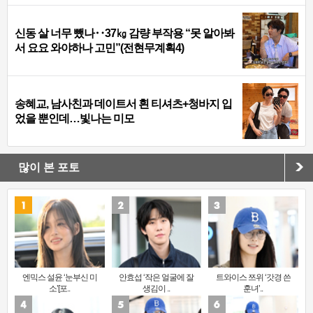
신동 살 너무 뺐나‥37㎏ 감량 부작용 “못 알아봐
서 요요 와야하나 고민”(전현무계획4)
송혜교, 남사친과 데이트서 흰 티셔츠+청바지 입
었을 뿐인데…빛나는 미모
많이 본 포토
엔믹스 설윤 ‘눈부신 미
안효섭 ‘작은 얼굴에 잘
트와이스 쯔위 ‘갓경 쓴
소’[포..
생김이 ..
훈녀’..