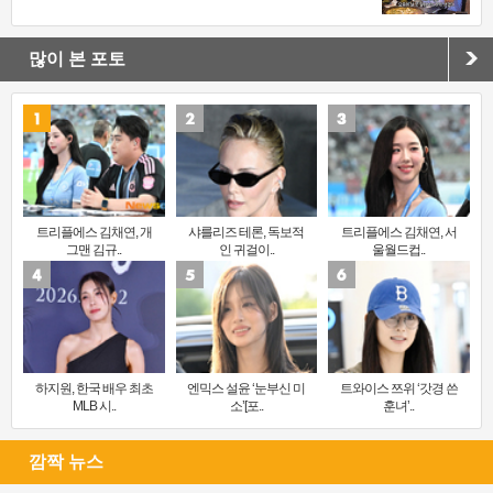
많이 본 포토
트리플에스 김채연, 개
샤를리즈 테론, 독보적
트리플에스 김채연, 서
그맨 김규..
인 귀걸이..
울월드컵..
하지원, 한국 배우 최초
엔믹스 설윤 ‘눈부신 미
트와이스 쯔위 ‘갓경 쓴
MLB 시..
소’[포..
훈녀’..
깜짝 뉴스