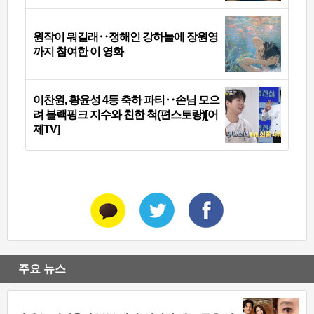
원작이 뭐길래‥정해인 강하늘에 장원영
까지 참여한 이 영화
이찬원, 황윤성 4등 축하 파티‥손님 모으
려 블랙핑크 지수와 친한 척(편스토랑)[어
제TV]
주요 뉴스