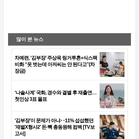
많이 본 뉴스
차예련, ‘김부장’ 주상욱 링거투혼+식스팩
비화 “옷 벗는데 아저씨는 안 된다고”(차
장금)
‘나솔사계’ 국화, 경수와 결별 후 재출연…
첫인상 3표 몰표
‘김부장’이 문제가 아냐‥11% 섭섭했던
‘재벌X형사2’ 돈·빽 총동원해 컴백 [TV보
고서]