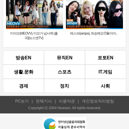
미야오(MEOVV), 미모가 넘사벽 (출
에스파(aespa), 죄송해요🥺🎤마이..
국)[뉴스엔TV]
방송EN
뮤직EN
포토EN
생활.문화
스포츠
IT.게임
경제
정치
사회
PC보기
|
전체기사
|
이용약관
|
개인정보처리방침
Copyright ⓒ 2004 Newsen. All rights reserved.