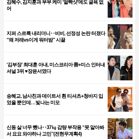
김혜수, 김지훈과 부부 케미 ‘얼빡샷’에도 굴욕 없
어
지퍼 스르륵 내리더니‥비비, 선정성 논란 터졌다
“왜 저래vs이게 워터밤” 시끌
‘김부장’ 최대훈 아내, 미스코리아 善+미스 인터내
셔널 3위 ♥장윤서였다
송혜교, 남사친과 데이트서 흰 티셔츠+청바지 입
었을 뿐인데…빛나는 미모
신동 살 너무 뺐나‥37㎏ 감량 부작용 “못 알아봐
서 요요 와야하나 고민”(전현무계획4)