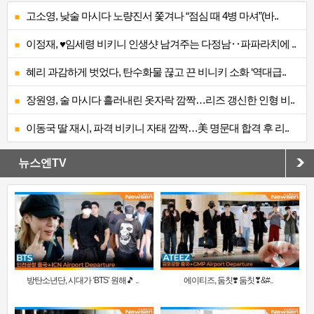
고소영, 낮술 마시다 노량진서 쫓겨나 “점심 때 4병 마셔”(바..
이정재, ♥임세령 비키니 인생샷 남겨주는 다정남‥파파라치에 ..
혜리 과감하게 벗었다, 탄수화물 끊고 끈 비니키 소화 ‘역대급..
장원영, 술 마시다 흘러내린 옷자락 깜짝…리즈 갱신한 인형 비..
이동국 딸 재시, 파격 비키니 자태 깜짝…美 명문대 합격 후 리..
뉴스엔TV
방탄소년단, 시대가 ‘BTS’ 원해🎵 ..
에이티즈, 둠칫❣️ 둠칫❣&#..