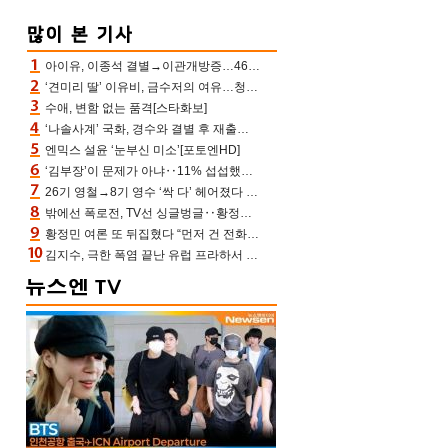
아이유, 이종석 결별→이관개방증…46장 꽉 채운 유애나 ♥ “열심히 사는 중”
‘견미리 딸’ 이유비, 금수저의 여유…청순 미모에 반전 슬림 라인
수애, 변함 없는 품격[스타화보]
‘나솔사계’ 국화, 경수와 결별 후 재출연…첫인상 3표 몰표
엔믹스 설윤 ‘눈부신 미소’[포토엔HD]
‘김부장’이 문제가 아냐‥11% 섭섭했던 ‘재벌X형사2’ 돈·빽 총동원해 컴백 [TV보고서]
26기 영철→8기 영수 ‘싹 다’ 헤어졌다 ‘나솔사계’ 충격의 현커 0쌍 (촌장TV)
밖에선 폭로전, TV선 싱글벙글‥황정민 ‘틈만 나면’ 출연, 피로감은 시청자 몫
황정민 여론 또 뒤집혔다 “먼저 건 전화 62통, 그만 연락해” vs 女팬 “녹취 다 올려” 진흙탕 싸움
김지수, 극한 폭염 끝난 유럽 프라하서 쾌적한 여름나기 “선풍기만으로 지내”