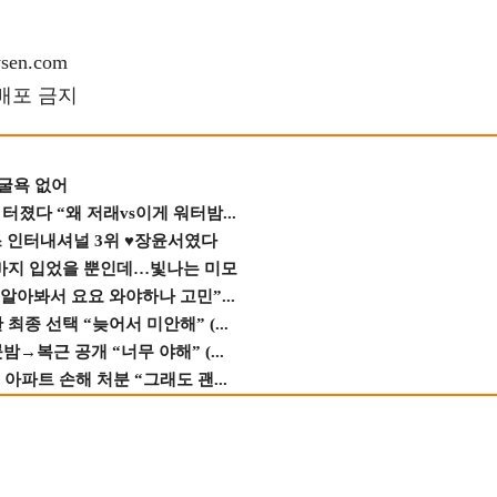
en.com
재배포 금지
 굴욕 없어
졌다 “왜 저래vs이게 워터밤...
스 인터내셔널 3위 ♥장윤서였다
바지 입었을 뿐인데…빛나는 미모
 알아봐서 요요 와야하나 고민”...
종 선택 “늦어서 미안해” (...
→복근 공개 “너무 야해” (...
 아파트 손해 처분 “그래도 괜...