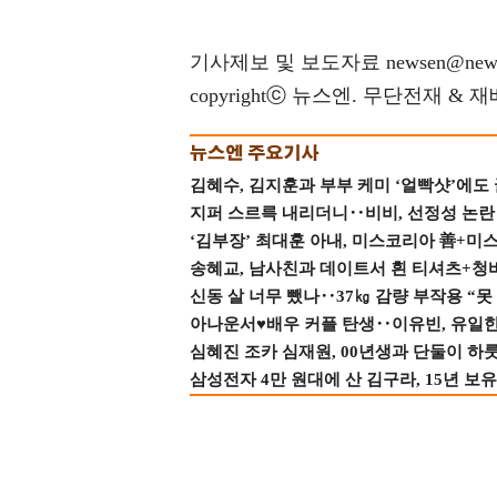
기사제보 및 보도자료 newsen@news
copyrightⓒ 뉴스엔. 무단전재 & 
김혜수, 김지훈과 부부 케미 ‘얼빡샷’에도
지퍼 스르륵 내리더니‥비비, 선정성 논란 터
‘김부장’ 최대훈 아내, 미스코리아 善+미
송혜교, 남사친과 데이트서 흰 티셔츠+청
신동 살 너무 뺐나‥37㎏ 감량 부작용 “못
아나운서♥배우 커플 탄생‥이유빈, 유일한 최
심혜진 조카 심재원, 00년생과 단둘이 하룻밤
삼성전자 4만 원대에 산 김구라, 15년 보유