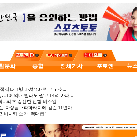
심 때 4병 마셔”(바로 그 고소...
…100억대 빌라도 팔고 14억 아파...
깜짝…리즈 갱신한 인형 비주얼
는 다정남‥파파라치에 걸린 11년차...
 비니키 소화 ‘역대급’