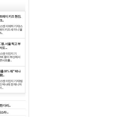
트레이 키즈 현진,
...
뉴스엔 이재하 기자]스
레이 키즈 새 미니 앨
..
C몽, 서울 찍고 부
도 ...
뉴스엔 이민지 기
]MC몽이 부산에서
콘서트를 ..
출 10% 줘” 박나
前...
뉴스엔 이민지 기자]방
인 박나래 전 매니저
 ..
 다리...
라 ...