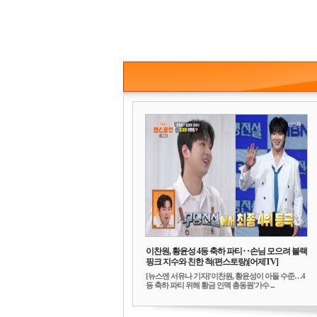
이찬원, 황윤성 4등 축하 파티‥손님 모으려 블랙
핑크 지수와 친한 척(편스토랑)[어제TV]
[뉴스엔 서유나 기자]'이찬원, 황윤성이 아들 수준…4
등 축하 파티 위해 황금 인맥 총동원'가수 ...