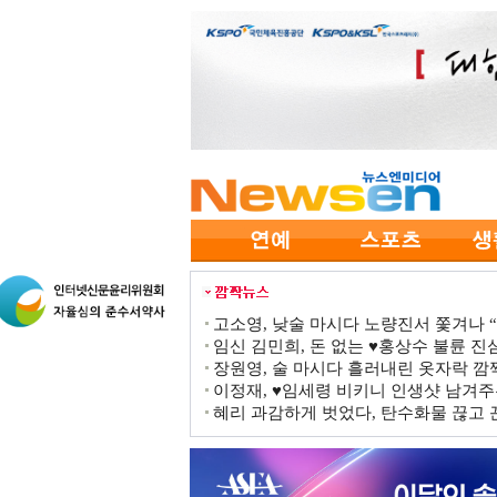
고소영, 낮술 마시다 노량진서 쫓겨나 “점
임신 김민희, 돈 없는 ♥홍상수 불륜 진심
장원영, 술 마시다 흘러내린 옷자락 
이정재, ♥임세령 비키니 인생샷 남겨주
혜리 과감하게 벗었다, 탄수화물 끊고 끈