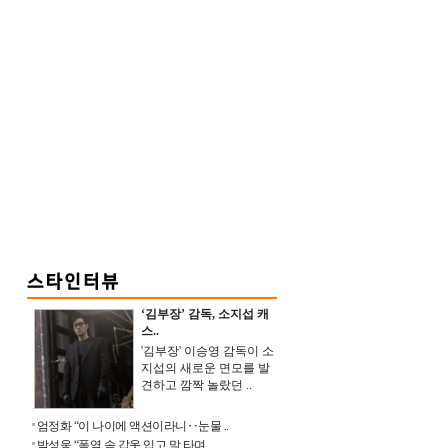
‘김부장’ 감독, 소지섭 캐
스..
'김부장' 이승영 감독이 소
지섭의 새로운 면모를 발
견하고 깜짝 놀랐던 ..
엄정화 “이 나이에 액션이라니‥눈물 ..
박성웅 “폭염 속 갑옷 입고 말 타며 ..