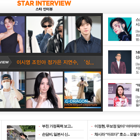
스
시크
[
트
범 &
M
산서
[
자
도 
“매
래 
[
송
들이
-
부친 가정폭력 보고...
-
이정현, 무보정 맞아? 어마어마한
-
손담비, 일본서 신...
-
채시라 “아프다” 호소→모델 이소