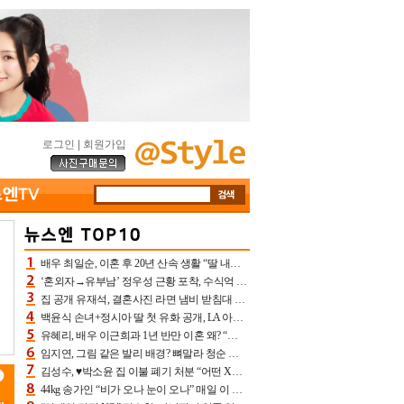
로그인
|
회원가입
배우 최일순, 이혼 후 20년 산속 생활 “딸 내가 버렸다고 원망‥맘 아파”(특종)[어제TV]
‘혼외자→유부남’ 정우성 근황 포착, 수식억 해킹 피해 후배 만났다 “존경하는”
집 공개 유재석, 결혼사진 라면 냄비 받침대 되고 분노‥가족사진도 피해(놀뭐)[어제TV]
백윤식 손녀+정시아 딸 첫 유화 공개, LA 아트쇼→서울국제조각페스타 작가다운 수준급 실력
유혜리, 배우 이근희과 1년 반만 이혼 왜? “식칼 꽂고 의자 던져” 충격 폭로(특종)[어제TV]
임지연, 그림 같은 발리 배경? 뼈말라 청순 비키니 핏에 상대 안 되네
김성수, ♥박소윤 집 이불 폐기 처분 “어떤 X이랑 썼을지 몰라” 질투(신랑수업2)[어제TV]
44kg 송가인 “비가 오나 눈이 오나” 매일 이 운동, 허벅지 근육량 상승+체지방 감소