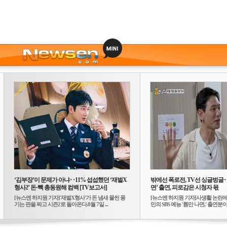
‘김부장’이 문제가 아냐‥11% 섭섭했던 ‘재벌X
밖에선 폭로전, TV선 싱글벙글
형사2’ 돈·빽 총동원해 컴백 [TV보고서]
면’ 출연, 피로감은 시청자 몫
[뉴스엔 하지원 기자]'재벌X형사'가 돈 냄새 물씬 풍
[뉴스엔 하지원 기자]사생활 논란에
기는 판을 짜고 시즌2로 돌아온다.8월 7일 ...
민의 SBS 예능 '틈만 나면,' 출연분이 