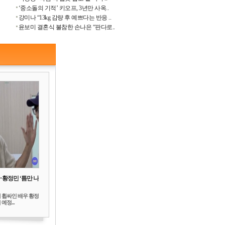
‘중소돌의 기적’ 키오프, 3년만 사옥..
강미나 “13kg 감량 후 예쁘다는 반응 ..
윤보미 결혼식 불참한 손나은 “판다로..
‥황정민 ‘틈만 나
 휩싸인 배우 황정
예정...