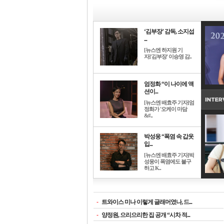
‘김부장’ 감독, 소지섭
...
[뉴스엔 하지원 기
자]'김부장' 이승영 감..
엄정화 “이 나이에 액
션이...
[뉴스엔 배효주 기자]엄
정화가 '오케이 마담
&#..
박성웅 “폭염 속 갑옷
입...
[뉴스엔 배효주 기자]박
성웅이 폭염에도 불구
하고 K..
-
트와이스 미나 이렇게 글래머였나, 드...
-
양정원, 으리으리한 집 공개 “시차 적...