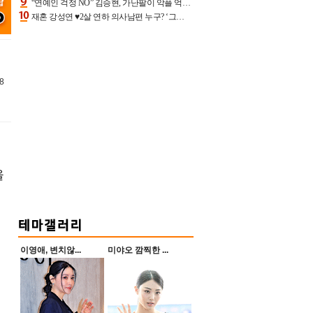
“연예인 걱정 NO” 김승현, 가난팔이 악플 억울할만‥아내+딸과 日 여행
재혼 강성연 ♥2살 연하 의사남편 누구? ‘그알’ 자문의에 훈남 비주얼 초엘리트 스펙 [종합]
8
을
이영애, 변치않...
미야오 깜찍한 ...