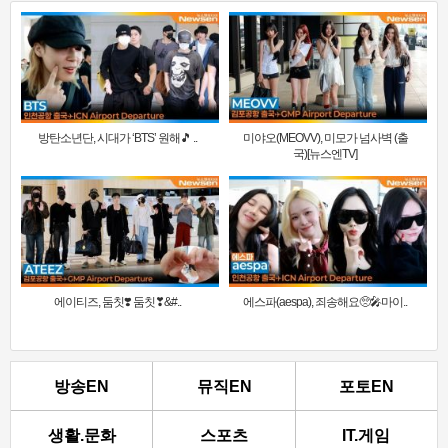
방탄소년단, 시대가 ‘BTS’ 원해🎵 ..
미야오(MEOVV), 미모가 넘사벽 (출
국)[뉴스엔TV]
에이티즈, 둠칫❣️ 둠칫❣&#..
에스파(aespa), 죄송해요🥺🎤마이..
방송EN
뮤직EN
포토EN
생활.문화
스포츠
IT.게임