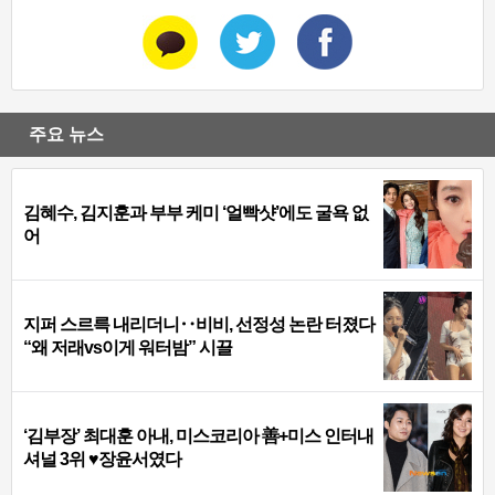
주요 뉴스
김혜수, 김지훈과 부부 케미 ‘얼빡샷’에도 굴욕 없
어
지퍼 스르륵 내리더니‥비비, 선정성 논란 터졌다
“왜 저래vs이게 워터밤” 시끌
‘김부장’ 최대훈 아내, 미스코리아 善+미스 인터내
셔널 3위 ♥장윤서였다