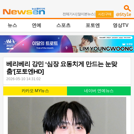
전체기사
|
많이본뉴스
|
사진구매
뉴스
연예
스포츠
포토엔
영상TV
베리베리 강민 ‘심장 요동치게 만드는 눈맞
춤’[포토엔HD]
2026-05-10 14:31:02
카카오 MY뉴스
네이버 연예뉴스