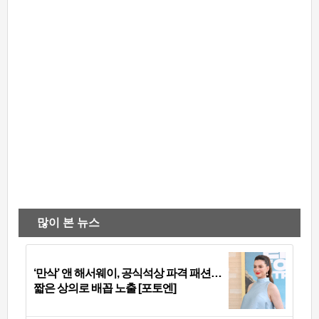
많이 본 뉴스
‘만삭’ 앤 해서웨이, 공식석상 파격 패션…
짧은 상의로 배꼽 노출 [포토엔]