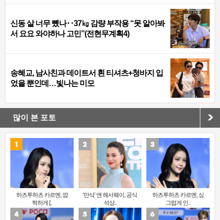
신동 살 너무 뺐나‥37㎏ 감량 부작용 “못 알아봐
서 요요 와야하나 고민”(전현무계획4)
송혜교, 남사친과 데이트서 흰 티셔츠+청바지 입
었을 뿐인데…빛나는 미모
많이 본 포토
하츠투하츠 카르멘, 깜
‘만삭’ 앤 해서웨이, 공식
하츠투하츠 카르멘, 싱
찍하게 [..
석상..
그럽게 인..