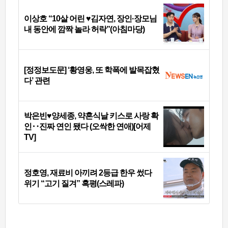
이상호 “10살 어린 ♥김자연, 장인·장모님
내 동안에 깜짝 놀라 허락”(아침마당)
[정정보도문] ‘황영웅, 또 학폭에 발목잡혔
다’ 관련
박은빈♥양세종, 약혼식날 키스로 사랑 확
인‥진짜 연인 됐다 (오싹한 연애)[어제
TV]
정호영, 재료비 아끼려 2등급 한우 썼다
위기 “고기 질겨” 혹평(스레파)