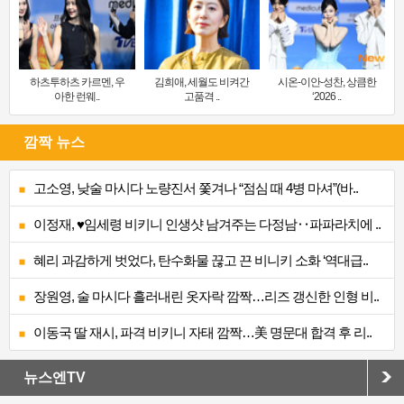
하츠투하츠 카르멘, 우
김희애, 세월도 비켜간
시온-이안-성찬, 상큼한
아한 런웨..
고품격 ..
‘2026 ..
깜짝 뉴스
고소영, 낮술 마시다 노량진서 쫓겨나 “점심 때 4병 마셔”(바..
이정재, ♥임세령 비키니 인생샷 남겨주는 다정남‥파파라치에 ..
혜리 과감하게 벗었다, 탄수화물 끊고 끈 비니키 소화 ‘역대급..
장원영, 술 마시다 흘러내린 옷자락 깜짝…리즈 갱신한 인형 비..
이동국 딸 재시, 파격 비키니 자태 깜짝…美 명문대 합격 후 리..
뉴스엔TV