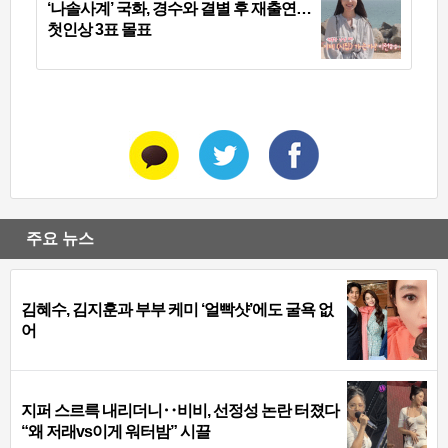
‘나솔사계’ 국화, 경수와 결별 후 재출연…
첫인상 3표 몰표
주요 뉴스
김혜수, 김지훈과 부부 케미 ‘얼빡샷’에도 굴욕 없
어
지퍼 스르륵 내리더니‥비비, 선정성 논란 터졌다
“왜 저래vs이게 워터밤” 시끌