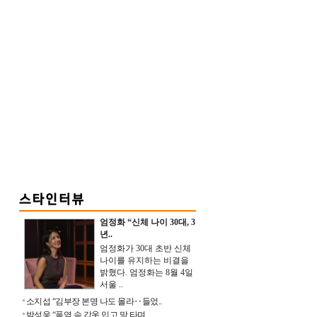
엄정화 “신체 나이 30대, 3
년..
엄정화가 30대 초반 신체
나이를 유지하는 비결을
밝혔다. 엄정화는 8월 4일
서울 ..
소지섭 “김부장 본명 나도 몰라‥들었..
박성웅 “폭염 속 갑옷 입고 말 타며 ..