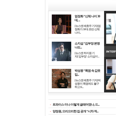
엄정화 “신체 나이 30
대, ...
[뉴스엔 배효주 기자]엄
정화가 30대 초반 신체
나이..
소지섭 “김부장 본명
나도...
[뉴스엔 하지원 기
자]'김부장' 소지섭이 ..
박성웅 “폭염 속 갑옷
입...
[뉴스엔 배효주 기자]박
성웅이 폭염에도 불구
하고 K..
-
트와이스 미나 이렇게 글래머였나, 드...
-
양정원, 으리으리한 집 공개 “시차 적...