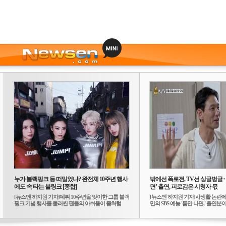
누가 블랙핑크 등 떠밀었나? 완전체 10주년 행사
밖에선 폭로전, TV선 싱글벙글
에도 속 타는 블링크 [종합]
면’ 출연, 피로감은 시청자 몫
[뉴스엔 하지원 기자]데뷔 10주년을 맞이한 그룹 블랙
[뉴스엔 하지원 기자]사생활 논란에
핑크 기념 행사를 둘러싼 팬들의 아쉬움이 좀처럼
민의 SBS 예능 '틈만 나면,' 출연분이 
가...