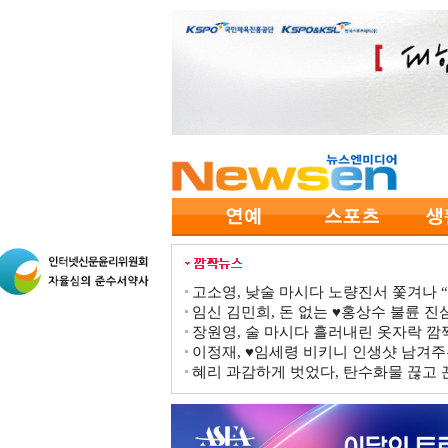
고소영, 낮술 마시다 노량진서 쫓겨나 “점
임신 김민희, 돈 없는 ♥홍상수 불륜 진심
장원영, 술 마시다 흘러내린 옷자락 
이정재, ♥임세령 비키니 인생샷 남겨주
혜리 과감하게 벗었다, 탄수화물 끊고 끈