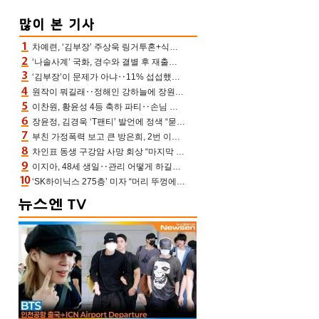
차예련, ‘김부장’ 주상욱 링거투혼+식스팩 비화 “옷 벗는데 아저씨는 안 된다고”(차장금)
‘나솔사계’ 국화, 경수와 결별 후 재출연…첫인상 3표 몰표
‘김부장’이 문제가 아냐‥11% 섭섭했던 ‘재벌X형사2’ 돈·빽 총동원해 컴백 [TV보고서]
원작이 뭐길래‥정해인 강하늘에 장원영까지 참여한 이 영화
이찬원, 황윤성 4등 축하 파티‥손님 모으려 블랙핑크 지수와 친한 척(편스토랑)[어제TV]
장윤정, 김경욱 ‘T팬티’ 발언에 정색 “묻지 않았는데, 그것도 성희롱”(장공장)
부친 가정폭력 보고 큰 방은희, 2번 이혼 후 잠수→母 고독사에 자책(특종세상)[어제TV]
차인표 동생 구강암 사망 회상 “마지막 순간 동생 손 잡아준 신애라, 두고두고 고마워” (신애라이프)
이지아, 48세 생일‥관리 어떻게 하길래 놀라운 동안 미모
‘SK하이닉스 275층’ 미자 “머리 뚜껑에서 사, 주식만 안 해도 돈 버는 것”