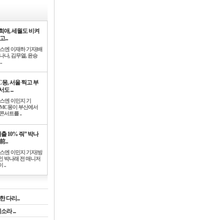
희애, 세월도 비켜
고...
뉴스엔 이재하 기자]배
나나, 김무열, 윤승
.
C몽, 서울 찍고 부
도 ...
뉴스엔 이민지 기
]MC몽이 부산에서
콘서트를 ..
출 10% 줘” 박나
前...
뉴스엔 이민지 기자]방
인 박나래 전 매니저
 ..
 다리...
라 ...