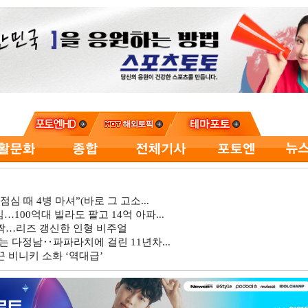
심 때 4병 마셔”(바로 그 고소...
…100억대 빌라도 팔고 14억 아파...
깜짝…리즈 갱신한 인형 비주얼
는 다정남‥파파라치에 걸린 11년차...
 비니키 소화 ‘역대급’