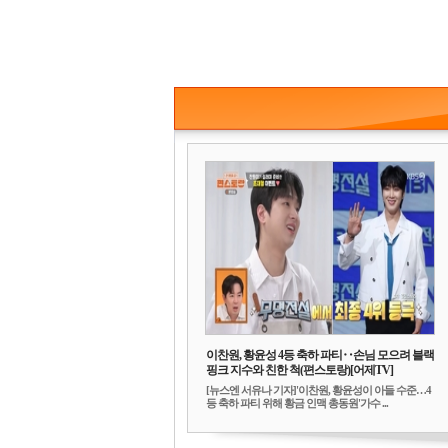
이찬원, 황윤성 4등 축하 파티‥손님 모으려 블랙
핑크 지수와 친한 척(편스토랑)[어제TV]
[뉴스엔 서유나 기자]'이찬원, 황윤성이 아들 수준…4
등 축하 파티 위해 황금 인맥 총동원'가수 ...