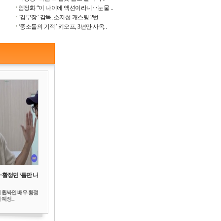
엄정화 “이 나이에 액션이라니‥눈물 ..
‘김부장’ 감독, 소지섭 캐스팅 2번 ..
‘중소돌의 기적’ 키오프, 3년만 사옥..
‥황정민 ‘틈만 나
 휩싸인 배우 황정
예정...