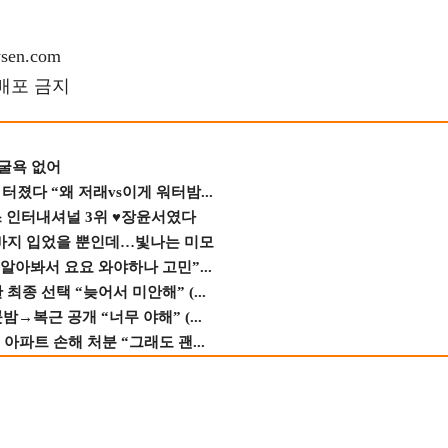
en.com
재배포 금지
 굴욕 없어
졌다 “왜 저래vs이게 워터밤...
스 인터내셔널 3위 ♥장윤서였다
바지 입었을 뿐인데…빛나는 미모
 알아봐서 요요 와야하나 고민”...
종 선택 “늦어서 미안해” (...
→복근 공개 “너무 야해” (...
 아파트 손해 처분 “그래도 괜...