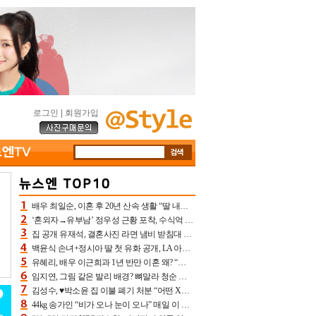
로그인
|
회원가입
배우 최일순, 이혼 후 20년 산속 생활 “딸 내가 버렸다고 원망‥맘 아파”(특종)[어제TV]
‘혼외자→유부남’ 정우성 근황 포착, 수식억 해킹 피해 후배 만났다 “존경하는”
집 공개 유재석, 결혼사진 라면 냄비 받침대 되고 분노‥가족사진도 피해(놀뭐)[어제TV]
백윤식 손녀+정시아 딸 첫 유화 공개, LA 아트쇼→서울국제조각페스타 작가다운 수준급 실력
유혜리, 배우 이근희과 1년 반만 이혼 왜? “식칼 꽂고 의자 던져” 충격 폭로(특종)[어제TV]
임지연, 그림 같은 발리 배경? 뼈말라 청순 비키니 핏에 상대 안 되네
김성수, ♥박소윤 집 이불 폐기 처분 “어떤 X이랑 썼을지 몰라” 질투(신랑수업2)[어제TV]
44kg 송가인 “비가 오나 눈이 오나” 매일 이 운동, 허벅지 근육량 상승+체지방 감소