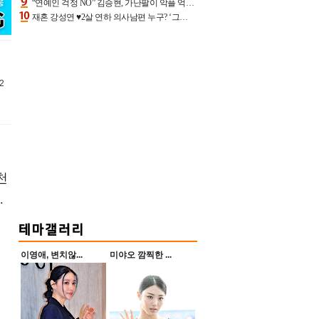
“연예인 걱정 NO” 김승현, 가난팔이 악플 억울할만‥아내+딸과 日 여행
재혼 강성연 ♥2살 연하 의사남편 누구? ‘그알’ 자문의에 훈남 비주얼 초엘리트 스펙 [종합]
2
천
.
이영애, 변치않...
미야오 깜찍한 ...