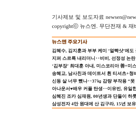
기사제보 및 보도자료 newsen@news
copyrightⓒ 뉴스엔. 무단전재 & 
김혜수, 김지훈과 부부 케미 ‘얼빡샷’에도
지퍼 스르륵 내리더니‥비비, 선정성 논란 터
‘김부장’ 최대훈 아내, 미스코리아 善+미
송혜교, 남사친과 데이트서 흰 티셔츠+청
신동 살 너무 뺐나‥37㎏ 감량 부작용 “못
아나운서♥배우 커플 탄생‥이유빈, 유일한 최
심혜진 조카 심재원, 00년생과 단둘이 하룻밤
삼성전자 4만 원대에 산 김구라, 15년 보유