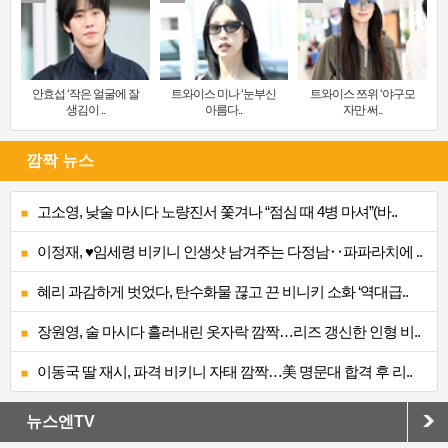
안효섭 ‘작은 얼굴에 잘
트와이스 미나 ‘눈부신
트와이스 쯔위 ‘야구모
생김이 ..
아름다..
자만 써..
깜짝 뉴스
고소영, 낮술 마시다 노량진서 쫓겨나 “점심 때 4병 마셔”(바..
이정재, ♥임세령 비키니 인생샷 남겨주는 다정남‥파파라치에 ..
혜리 과감하게 벗었다, 탄수화물 끊고 끈 비니키 소화 ‘역대급..
장원영, 술 마시다 흘러내린 옷자락 깜짝…리즈 갱신한 인형 비..
이동국 딸 재시, 파격 비키니 자태 깜짝…美 명문대 합격 후 리..
뉴스엔TV