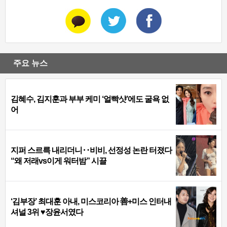
주요 뉴스
김혜수, 김지훈과 부부 케미 ‘얼빡샷’에도 굴욕 없
어
지퍼 스르륵 내리더니‥비비, 선정성 논란 터졌다
“왜 저래vs이게 워터밤” 시끌
‘김부장’ 최대훈 아내, 미스코리아 善+미스 인터내
셔널 3위 ♥장윤서였다