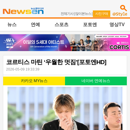
전체기사
|
많이본뉴스
|
사진구매
뉴스
연예
스포츠
포토엔
영상TV
코르티스 마틴 ‘우월한 멋짐’[포토엔HD]
2026-05-09 19:33:39
카카오 MY뉴스
네이버 연예뉴스