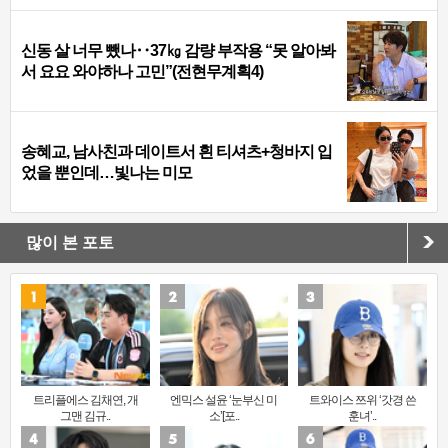
신동 살 너무 뺐나‥37㎏ 감량 부작용 “못 알아봐
서 요요 와야하나 고민”(전현무계획4)
송혜교, 남사친과 데이트서 흰 티셔츠+청바지 입
었을 뿐인데…빛나는 미모
많이 본 포토
트리플에스 김채연, 개
엔믹스 설윤 ‘눈부신 미
트와이스 쯔위 ‘갓경 쓴
그맨 김규..
소’[포..
훈녀’..