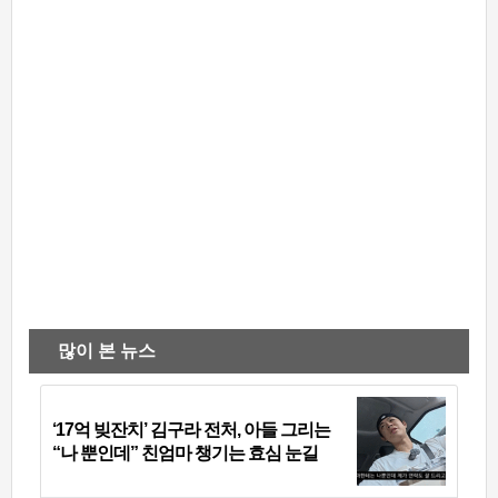
많이 본 뉴스
‘17억 빚잔치’ 김구라 전처, 아들 그리는
“나 뿐인데” 친엄마 챙기는 효심 눈길