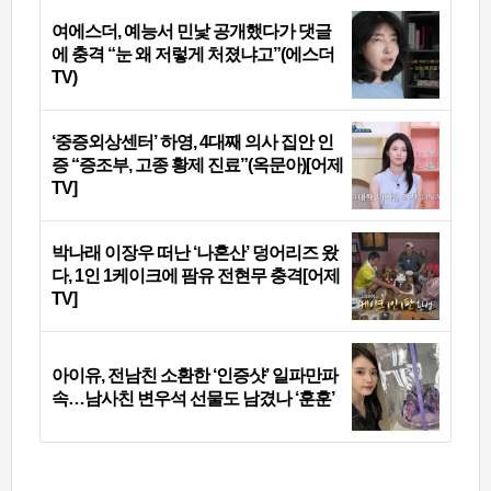
여에스더, 예능서 민낯 공개했다가 댓글
에 충격 “눈 왜 저렇게 처졌냐고”(에스더
TV)
‘중증외상센터’ 하영, 4대째 의사 집안 인
증 “증조부, 고종 황제 진료”(옥문아)[어제
TV]
박나래 이장우 떠난 ‘나혼산’ 덩어리즈 왔
다, 1인 1케이크에 팜유 전현무 충격[어제
TV]
아이유, 전남친 소환한 ‘인증샷’ 일파만파
속…남사친 변우석 선물도 남겼나 ‘훈훈’