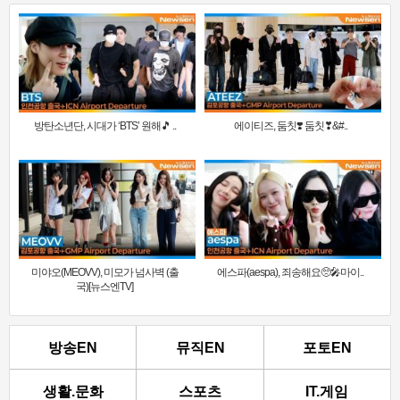
방탄소년단, 시대가 ‘BTS’ 원해🎵 ..
에이티즈, 둠칫❣️ 둠칫❣&#..
미야오(MEOVV), 미모가 넘사벽 (출
에스파(aespa), 죄송해요🥺🎤마이..
국)[뉴스엔TV]
방송EN
뮤직EN
포토EN
생활.문화
스포츠
IT.게임